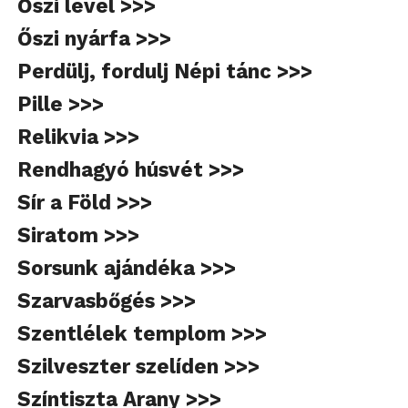
Őszi levél >>>
Őszi nyárfa >>>
Perdülj, fordulj Népi tánc >>>
Pille >>>
Relikvia >>>
Rendhagyó húsvét >>>
Sír a Föld >>>
Siratom >>>
Sorsunk ajándéka >>>
Szarvasbőgés >>>
Szentlélek templom >>>
Szilveszter szelíden >>>
Színtiszta Arany >>>