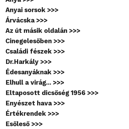
Anyai sorsok >>>
Árvácska >>>
Az út másik oldalán >>>
Cinegelesőben >>>
Családi fészek >>>
Dr.Harkály >>>
Édesanyáknak >>>
Elhull a virág... >>>
Eltaposott dicsőség 1956 >>>
Enyészet hava >>>
Értékrendek >>>
Esőleső >>>