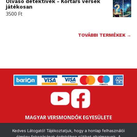
Olvasó detektívek - Kortárs versek
játékosan
3500
Ft
TOVÁBBI TERMÉKEK →
MAGYAR VERSMONDÓK EGYESÜLETE
Bankszámlaszám: 16200106-11646259
Kedves Látogató! Tájékoztatjuk, hogy a honlap felhasználói
élmény fokozásának érdekében sütiket alkalmazunk. A