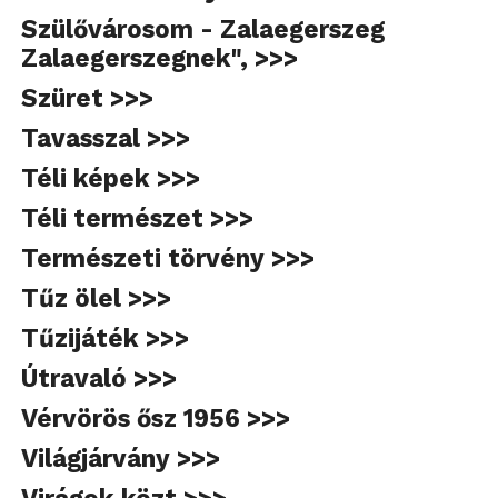
Szülővárosom - Zalaegerszeg
Zalaegerszegnek", >>>
Szüret >>>
Tavasszal >>>
Téli képek >>>
Téli természet >>>
Természeti törvény >>>
Tűz ölel >>>
Tűzijáték >>>
Útravaló >>>
Vérvörös ősz 1956 >>>
Világjárvány >>>
Virágok közt >>>