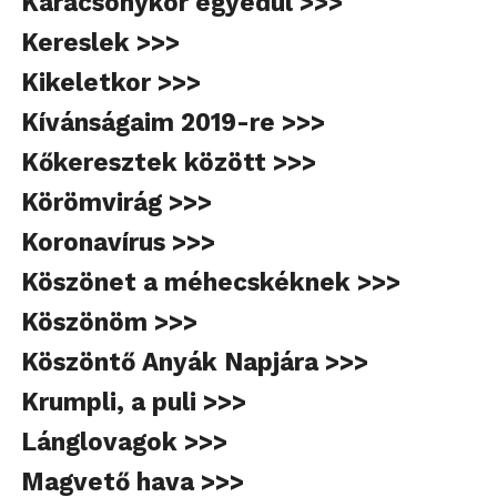
Karácsonykor egyedül >>>
Kereslek >>>
Kikeletkor >>>
Kívánságaim 2019-re >>>
Kőkeresztek között >>>
Körömvirág >>>
Koronavírus >>>
Köszönet a méhecskéknek >>>
Köszönöm >>>
Köszöntő Anyák Napjára >>>
Krumpli, a puli >>>
Lánglovagok >>>
Magvető hava >>>