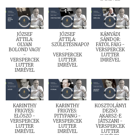
JÓZSEF
JÓZSEF
KÁNYÁDI
ATTILA:
ATTILA:
SÁNDOR:
OLYAN
SZÜLETÉSNAPOMRA
FÁTÓL FÁIG -
BOLOND VAGY
-
VERSPERCEK
-
VERSPERCEK
LUTTER
VERSPERCEK
LUTTER
IMRÉVEL
LUTTER
IMRÉVEL
IMRÉVEL
KARINTHY
KARINTHY
KOSZTOLÁNYI
FRIGYES:
FRIGYES:
DEZSŐ:
ELŐSZÓ -
PITYPANG -
AKARSZ-E
VERSPERCEK
VERSPERCEK
JÁTSZANI -
LUTTER
LUTTER
VERSPERCEK
IMRÉVEL
IMRÉVEL
LUTTER