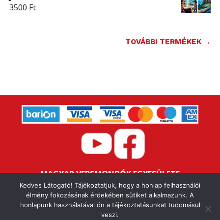
3500
Ft
TOVÁBBI TERMÉKEK →
MAGYAR VERSMONDÓK EGYESÜLETE
Kedves Látogató! Tájékoztatjuk, hogy a honlap felhasználói
Bankszámlaszám: 16200106-11646259
élmény fokozásának érdekében sütiket alkalmazunk. A
Adószám: 18047352-1-43
honlapunk használatával ön a tájékoztatásunkat tudomásul
veszi.