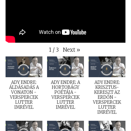
Next
»
1
/
3
ADY ENDRE:
ADY ENDRE: A
ADY ENDRE:
ÁLDÁSADÁS A
HORTOBÁGY
KRISZTUS-
VONATON -
POÉTÁJA -
KERESZT AZ
VERSPERCEK
VERSPERCEK
ERDŐN -
LUTTER
LUTTER
VERSPERCEK
IMRÉVEL
IMRÉVEL
LUTTER
IMRÉVEL