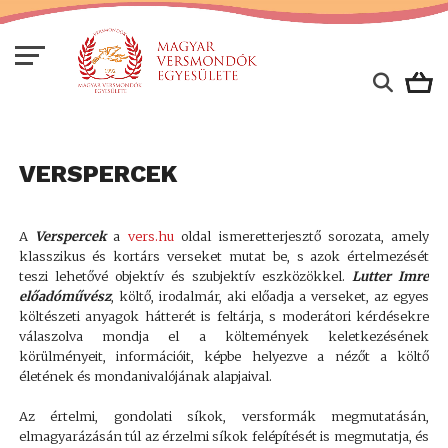
VERSPERCEK
A
Verspercek
a
vers.hu
oldal ismeretterjesztő sorozata, amely
klasszikus és kortárs verseket mutat be, s azok értelmezését
teszi lehetővé objektív és szubjektív eszközökkel.
Lutter Imre
előadóművész
, költő, irodalmár, aki előadja a verseket, az egyes
költészeti anyagok hátterét is feltárja, s moderátori kérdésekre
válaszolva mondja el a költemények keletkezésének
körülményeit, információit, képbe helyezve a nézőt a költő
életének és mondanivalójának alapjaival.
Az értelmi, gondolati síkok, versformák megmutatásán,
elmagyarázásán túl az érzelmi síkok felépítését is megmutatja, és