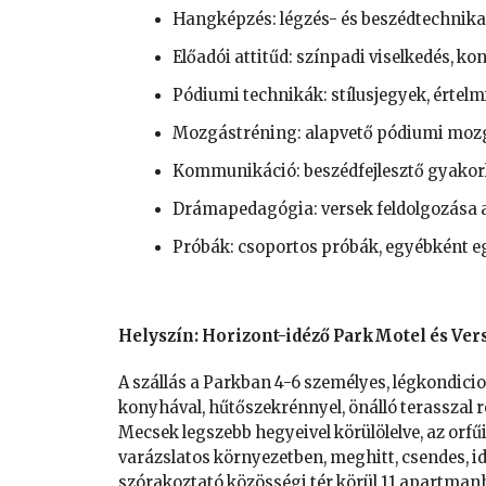
Hangképzés: légzés- és beszédtechnika
Előadói attitűd: színpadi viselkedés, k
Pódiumi technikák: stílusjegyek, értel
Mozgástréning: alapvető pódiumi mozg
Kommunikáció: beszédfejlesztő gyakor
Drámapedagógia: versek feldolgozása 
Próbák: csoportos próbák, egyébként
Helyszín: Horizont-idéző ParkMotel és Ver
A szállás a Parkban 4-6 személyes, légkondicio
konyhával, hűtőszekrénnyel, önálló terasszal
Mecsek legszebb hegyeivel körülölelve, az orfűi
varázslatos környezetben, meghitt, csendes, idi
szórakoztató közösségi tér körül 11 apartmanh