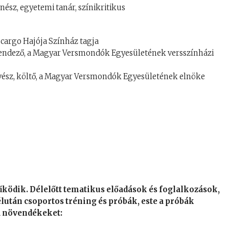
ész, egyetemi tanár, színikritikus
scargo Hajója Színház tagja
rendező, a Magyar Versmondók Egyesületének versszínházi
vész, költő, a Magyar Versmondók Egyesületének elnöke
ködik. Délelőtt tematikus előadások és foglalkozások,
lután csoportos tréning és próbák, este a próbák
a növendékeket: