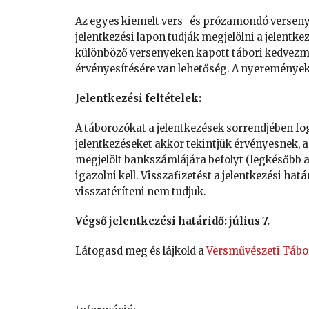
Az egyes kiemelt vers- és prózamondó verse
jelentkezési lapon tudják megjelölni a jelentke
különböző versenyeken kapott tábori kedve
érvényesítésére van lehetőség. A nyeremények
Jelentkezési feltételek:
A táborozókat a jelentkezések sorrendjében foga
jelentkezéseket akkor tekintjük érvényesnek, 
megjelölt bankszámlájára befolyt (legkésőbb a 
igazolni kell. Visszafizetést a jelentkezési hat
visszatéríteni nem tudjuk.
Végső jelentkezési határidő: július 7.
Látogasd meg és lájkold a
Versművészeti Tábo