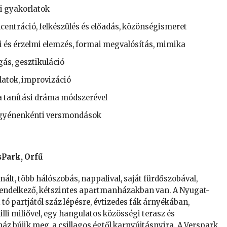
i gyakorlatok
oncentráció, felkészülés és előadás, közönségismeret
mi és érzelmi elemzés, formai megvalósítás, mimika
ás, gesztikuláció
latok, improvizáció
a tanítási dráma módszerével
 egyénenkénti versmondások
sPark, Orfű
nált, több hálószobás, nappalival, saját fürdőszobával,
 rendelkező, kétszintes apartmanházakban van. A Nyugat-
 tó partjától száz lépésre, évtizedes fák árnyékában,
lli miliővel, egy hangulatos közösségi terasz és
áz bújik meg, a csillagos égtől karnyújtásnyira. A Verspark