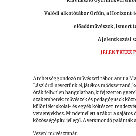
Kiss László Gyermekversmond
Valódi alkotótábor Orfűn, a Horizont-
előadóművészek, ismert t
A jelentkezési s
JELENTKEZZ 
A tehetséggondozó művészeti tábor, amit a Ma
Lászlóról neveztünk el, játékos módszertanú, 
órák felhőtlen hangulatban, kifejezetten gyere
szakemberek: művészek és pedagógusok közrem
különféle iskolai- és egyéb költészeti rendez
versenyekhez. Mindemellett a tábor a sajáto
közösségépítő jellegű. A versmondó palánták 
Vezető művésztanár: