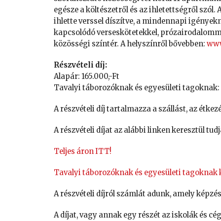
egésze a költészetről és az ihletettségről szó
ihlette verssel díszítve, a mindennapi igények
kapcsolódó verseskötetekkel, prózairodalommal
közösségi színtér. A helyszínről bővebben:
www
Részvételi díj:
Alapár: 165.000,-Ft
Tavalyi táborozóknak és egyesületi tagoknak: 
A részvételi díj tartalmazza a szállást, az étke
A részvételi díjat az alábbi linken keresztül tud
Teljes áron ITT!
Tavalyi táborozóknak és egyesületi tagoknak
A részvételi díjról számlát adunk, amely képzé
A díjat, vagy annak egy részét az iskolák és cég