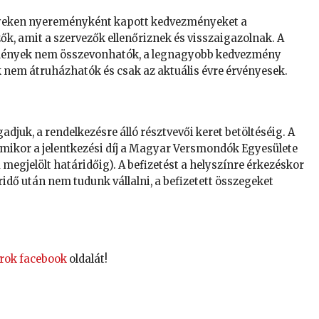
nyeken nyereményként kapott kedvezményeket a
zők, amit a szervezők ellenőriznek és visszaigazolnak. A
zmények nem összevonhatók, a legnagyobb kedvezmény
 nem átruházhatók és csak az aktuális évre érvényesek.
djuk, a rendelkezésre álló résztvevői keret betöltéséig. A
amikor a jelentkezési díj a Magyar Versmondók Egyesülete
megjelölt határidőig). A befizetést a helyszínre érkezéskor
áridő után nem tudunk vállalni, a befizetett összegeket
rok facebook
oldalát!