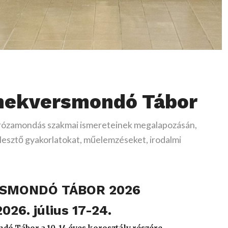
rmekversmondó Tábor
 prózamondás szakmai ismereteinek megalapozásán,
jlesztő gyakorlatokat, műelemzéseket, irodalmi
.
SMONDÓ TÁBOR 2026
026. július 17-24.