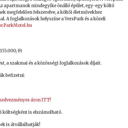
l. Az apartmanok mindegyike önálló épület, egy-egy költő
nek megfelelően felszerelve, a költői életművekhez
. A foglalkozások helyszíne a VersPark és a közeli
.ParkMotel.hu
155.000,-Ft
zést, a szakmai és a közösségi foglalkozások díjait.
ják befizetni:
 kedvezményes áron ITT!
si költségként is elszámolható.
ek is átvállalhatják!