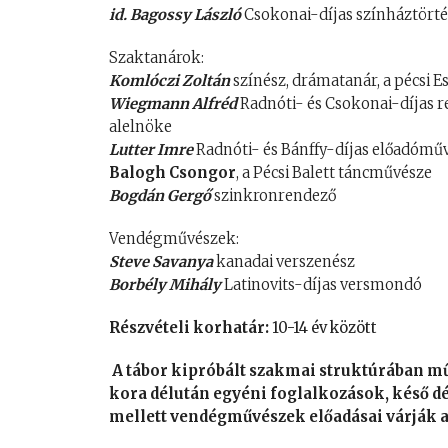
id. Bagossy László
Csokonai-díjas színháztörtén
Szaktanárok:
Komlóczi Zoltá
n
színész, drámatanár, a pécsi E
Wiegmann Alfréd
Radnóti- és Csokonai-díjas 
alelnöke
Lutter Imre
Radnóti- és Bánffy-díjas előadómű
Balogh Csongor
, a Pécsi Balett táncművésze
Bogdán Gergő
szinkronrendező
Vendégművészek:
Steve Savanya
kanadai verszenész
Borbély Mihály
Latinovits-díjas versmondó
Részvételi korhatár:
10-14 év között
A tábor kipróbált szakmai struktúrában mű
kora délután egyéni foglalkozások, késő dé
mellett vendégművészek előadásai várják 