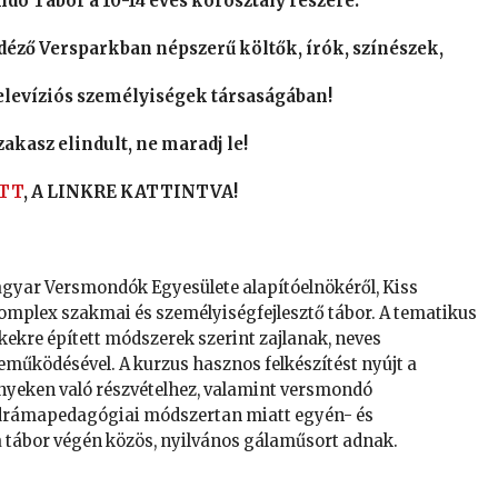
ó Tábor a 10-14 éves korosztály részére.
idéző Versparkban népszerű költők, írók, színészek,
elevíziós személyiségek társaságában!
zakasz elindult, ne maradj le!
ITT
, A LINKRE KATTINTVA!
gyar Versmondók Egyesülete alapítóelnökéről, Kiss
komplex szakmai és személyiségfejlesztő tábor. A tematikus
kekre épített módszerek szerint zajlanak, neves
űködésével. A kurzus hasznos felkészítést nyújt a
vényeken való részvételhez, valamint versmondó
s drámapedagógiai módszertan miatt egyén- és
a tábor végén közös, nyilvános gálaműsort adnak.