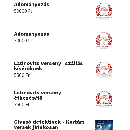
Adományozás
50000
Ft
Adományozás
30000
Ft
Latinovits verseny- szállás
kísérőknek
5800
Ft
Latinovits verseny-
étkezés/fő
7500
Ft
Olvasó detektívek - Kortárs
versek játékosan