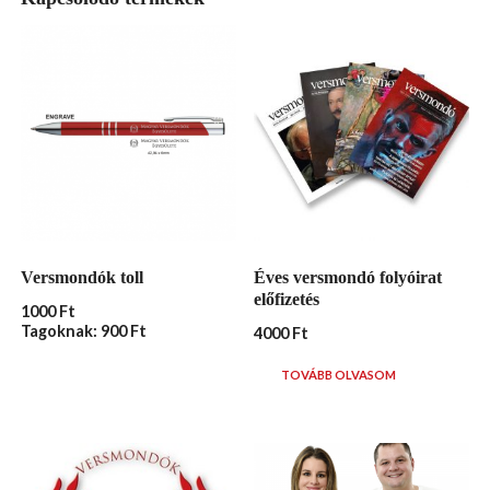
Versmondók toll
Éves versmondó folyóirat
előfizetés
1000
Ft
Tagoknak: 900 Ft
4000
Ft
TOVÁBB OLVASOM