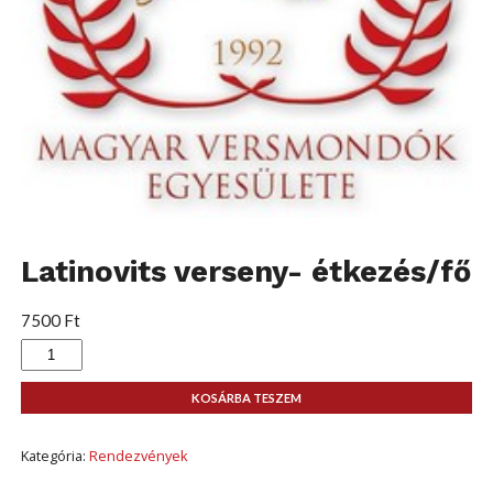
Latinovits verseny- étkezés/fő
7500
Ft
Latinovits
verseny-
étkezés/fő
mennyiség
KOSÁRBA TESZEM
Kategória:
Rendezvények