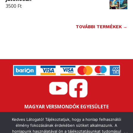
3500
Ft
TOVÁBBI TERMÉKEK →
MAGYAR VERSMONDÓK EGYESÜLETE
Bankszámlaszám: 16200106-11646259
Kedves Látogató! Tájékoztatjuk, hogy a honlap felhasználói
Adószám: 18047352-1-43
élmény fokozásának érdekében sütiket alkalmazunk. A
honlapunk használatával ön a tájékoztatásunkat tudomásul