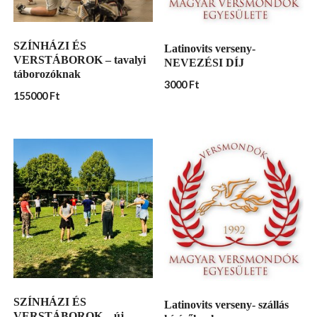
SZÍNHÁZI ÉS
Latinovits verseny-
VERSTÁBOROK – tavalyi
NEVEZÉSI DÍJ
táborozóknak
3000
Ft
155000
Ft
SZÍNHÁZI ÉS
Latinovits verseny- szállás
VERSTÁBOROK – új