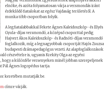
Magyar Versmondók Egyesületének alapítója és akkori
elnöke, és azóta folyamatosan várja a versmondás iránt
érdeklődő fiatalokat az egész Vajdaság területéről. A
munka több csoportban folyik.
A legfiatalabbakkal Fekete Ágnes Kaleidoszkóp- és Illyés
Gyula-díjas versmondó, a középső csoporttal pedig
Hajvert Ákos Kaleidoszkóp- és Radnóti-díjas versmondó
foglalkozik, míg a legnagyobbak csoportját Hajós Zsuzsa
budapesti drámapedagógus vezeti. Az alapfoglalkozások
aló részvételre is, ugyanis Krekity Olga az egyéni
n, hogy a különféle versenyeken minél jobban szerepeljenek
t Pál Ágnes logopédus tartja.
or keretében mutatják be.
om
címre várják.