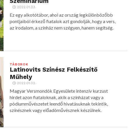
Szeminárium
2022.01.03.
Ez egy alkotótábor, ahol az ország legkülönbözőbb
pontjaiból érkező fiatalok azt gondolják, hogy a vers,
az irodalom, a színház nem szégyen, hanem segítség.
TÁBOROK
Latinovits Színész Felkészítő
Műhely
2022.01.02.
Magyar Versmondók Egyesülete intenzív kurzust
hirdet azon fiataloknak, akik a színházat vagy a
pódiumművészetet leendő hivatásuknak tekintik,
színésznek vagy előadóművésznek készülnek.