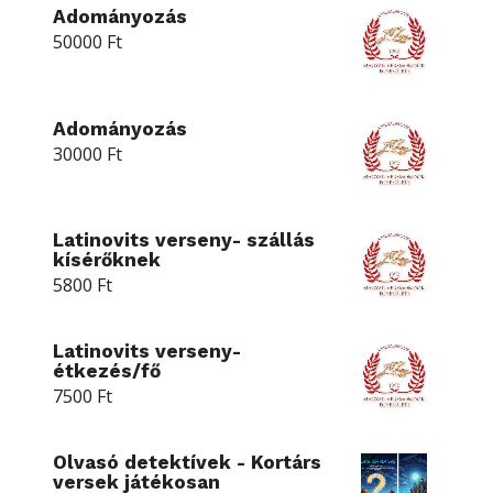
Adományozás
50000
Ft
Adományozás
30000
Ft
Latinovits verseny- szállás
kísérőknek
5800
Ft
Latinovits verseny-
étkezés/fő
7500
Ft
Olvasó detektívek - Kortárs
versek játékosan