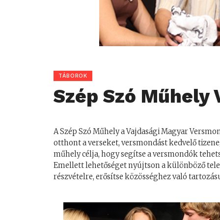
TÁBOROK
Szép Szó Műhely 
A Szép Szó Műhely a Vajdasági Magyar Versmo
otthont a verseket, versmondást kedvelő tizene
műhely célja, hogy segítse a versmondók tehet
Emellett lehetőséget nyújtson a különböző te
részvételre, erősítse közösséghez való tartozás