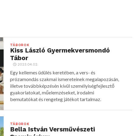
TÁBOROK
Kiss László Gyermekversmondó
Tábor
2023.04.02.
Egy kellemes üdülés keretében, a vers- és
prózamondás szakmai ismereteinek megalapozásán,
illetve továbbképzésén kívül személyiségfejlesztő
gyakorlatokat, műelemzéseket, irodalmi
bemutatókat és rengeteg játékot tartalmaz.
TÁBOROK
Bella István Versművészeti