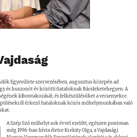
Vajdaság
ndók Egyesülete szervezésében, augusztus közepén ad
gy és huszonöt év közötti fiataloknak Bácsfeketehegyen. A
ségének kibontakozását, és felkészülésüket a versenyekre.
lepülésekről érkező fiataloknak közös műhelymunkában való
ukat.
A Szép Szó műhelyt sok évvel ezelőtt, egészen pontosan
még 1996-ban hívta életre Krekity Olga, a Vajdasági