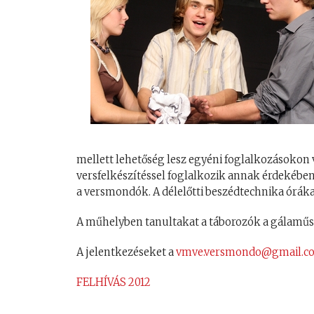
mellett lehetőség lesz egyéni foglalkozásokon v
versfelkészítéssel foglalkozik annak érdekébe
a versmondók. A délelőtti beszédtechnika óráka
A műhelyben tanultakat a táborozók a gálaműs
A jelentkezéseket a
vmve.versmondo@gmail.c
FELHÍVÁS 2012