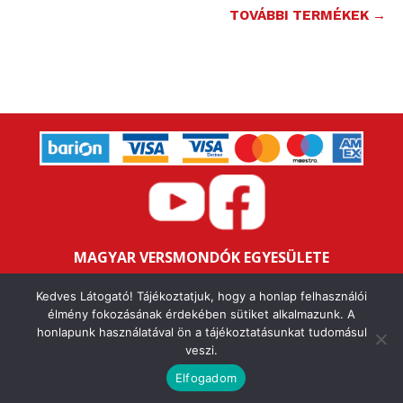
TOVÁBBI TERMÉKEK →
MAGYAR VERSMONDÓK EGYESÜLETE
Bankszámlaszám: 16200106-11646259
Kedves Látogató! Tájékoztatjuk, hogy a honlap felhasználói
Adószám: 18047352-1-43
élmény fokozásának érdekében sütiket alkalmazunk. A
honlapunk használatával ön a tájékoztatásunkat tudomásul
veszi.
IMPRESSZUM
ALAPSZABÁLY
ÁSZF
ADATVÉDELMI NYILATKOZAT
FELHASZNÁLÁSI FELTÉTELEK
Elfogadom