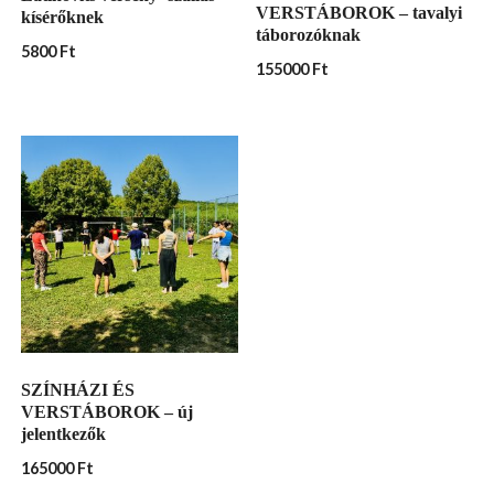
VERSTÁBOROK – tavalyi
kísérőknek
táborozóknak
5800
Ft
155000
Ft
SZÍNHÁZI ÉS
VERSTÁBOROK – új
jelentkezők
165000
Ft