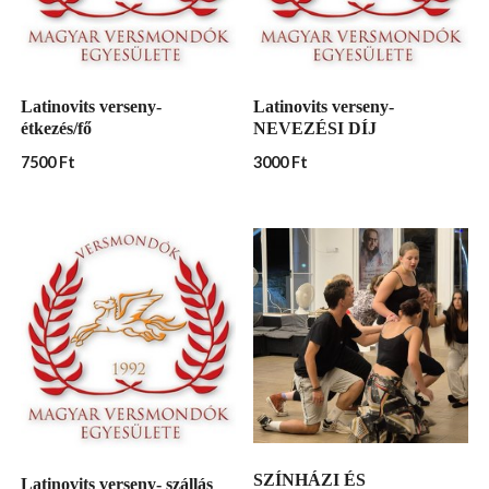
Latinovits verseny-
Latinovits verseny-
étkezés/fő
NEVEZÉSI DÍJ
7500
Ft
3000
Ft
SZÍNHÁZI ÉS
Latinovits verseny- szállás