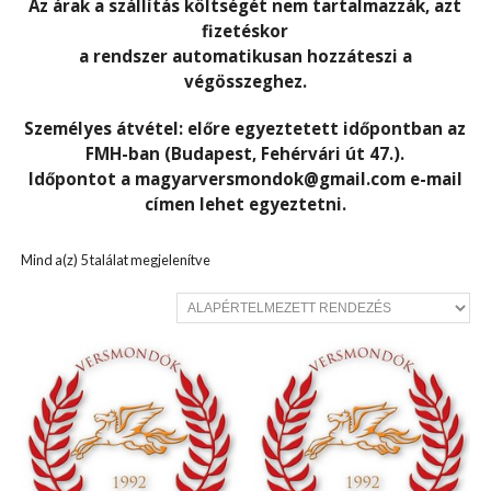
Az árak a szállítás költségét nem tartalmazzák, azt
fizetéskor
a rendszer automatikusan hozzáteszi a
végösszeghez.
Személyes átvétel: előre egyeztetett időpontban az
FMH-ban (Budapest, Fehérvári út 47.).
Időpontot a magyarversmondok@gmail.com e-mail
címen lehet egyeztetni.
Mind a(z) 5 találat megjelenítve