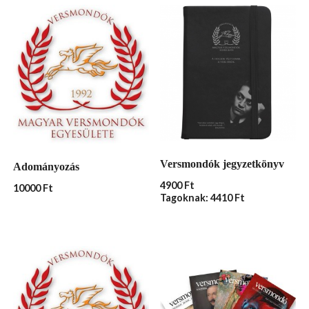
Versmondók jegyzetkönyv
Adományozás
4900
Ft
10000
Ft
Tagoknak: 4410 Ft