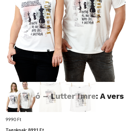
Verspóló – Lutter Imre: A vers
örök
9990
Ft
Tagoknak: 8991 Ft