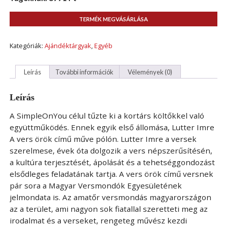
TERMÉK MEGVÁSÁRLÁSA
Kategóriák:
Ajándéktárgyak
,
Egyéb
Leírás
További információk
Vélemények (0)
Leírás
A SimpleOnYou célul tűzte ki a kortárs költőkkel való
együttműködés. Ennek egyik első állomása, Lutter Imre
A vers örök című műve pólón. Lutter Imre a versek
szerelmese, évek óta dolgozik a vers népszerűsítésén,
a kultúra terjesztését, ápolását és a tehetséggondozást
elsődleges feladatának tartja. A vers örök című versnek
pár sora a Magyar Versmondók Egyesületének
jelmondata is. Az amatőr versmondás magyarországon
az a terület, ami nagyon sok fiatallal szeretteti meg az
irodalmat és a verseket, rengeteg művész kezdi