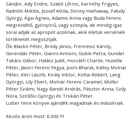
Sándor, Ady Endre, Szabó Lőrinc, Karinthy Frigyes,
Radnóti Miklós, József Attila, Donny Hathaway, Faludy
György, Ágai Ágnes, Adamis Anna vagy Buda Ferenc
megrendítő, gyönyörű, vagy szimpla, de mindig igaz
sorai adják az apropót azoknak, akik életük versének
történetét megosztják.
Ők Blaskó Péter, Bródy János, Frenreisz Károly,
Gerendás Péter, Gianni Annoni, Gubik Petra, Gundel
Takács Gábor, Halász Judit, Horváth Charlie, Huzella
Péter, Jávori Ferenc Fegya, Joshi Bharat, Kálloy Molnár
Péter, Kéri László, Király Viktor, Koltai Róbert, Lang
Györgyi, Lily Ebert, Molnár Ferenc Caramel, Müller
Péter Sziámi, Nagy Bandó András, Pásztor Anna, Szily
Nóra, Szöllősi Györgyi és Trokán Péter.
Lutter Imre könyve ajándék magadnak és másoknak.
Akciós áron most: 6.300 Ft