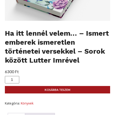
Ha itt lennél velem… – Ismert
emberek ismeretlen
történetei versekkel – Sorok
között Lutter Imrével
6300
Ft
Ha
itt
lennél
velem...
KOSÁRBA TESZEM
-
Ismert
emberek
Kategória:
Könyvek
ismeretlen
történetei
versekkel