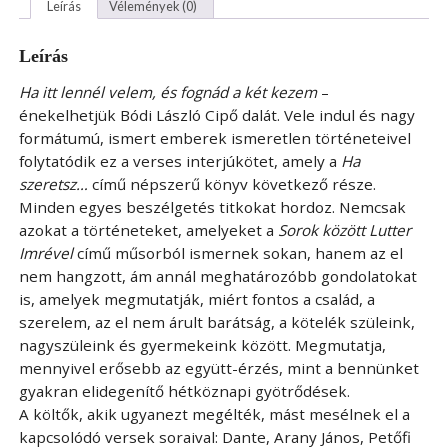
Leírás
Vélemények (0)
-
Sorok
között
Leírás
Lutter
Imrével
Ha itt lennél velem, és fognád a két kezem
–
mennyiség
énekelhetjük Bódi László Cipő dalát. Vele indul és nagy
formátumú, ismert emberek ismeretlen történeteivel
folytatódik ez a verses interjúkötet, amely a
Ha
szeretsz…
című népszerű könyv következő része.
Minden egyes beszélgetés titkokat hordoz. Nemcsak
azokat a történeteket, amelyeket a
Sorok között Lutter
Imrével
című műsorból ismernek sokan, hanem az el
nem hangzott, ám annál meghatározóbb gondolatokat
is, amelyek megmutatják, miért fontos a család, a
szerelem, az el nem árult barátság, a kötelék szüleink,
nagyszüleink és gyermekeink között. Megmutatja,
mennyivel erősebb az együtt-érzés, mint a bennünket
gyakran elidegenítő hétköznapi gyötrődések.
A költők, akik ugyanezt megélték, mást mesélnek el a
kapcsolódó versek soraival: Dante, Arany János, Petőfi