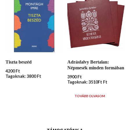
Tiszta beszéd
Adrásfalvy Bertalan:
Népmesék minden formában
4200
Ft
Tagoknak: 3800 Ft
3900
Ft
Tagoknak: 3510Ft Ft
TOVÁBB OLVASOM