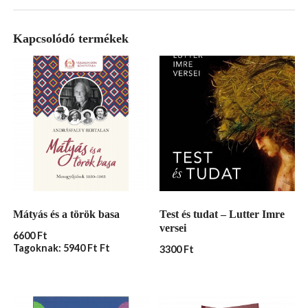
Kapcsolódó termékek
Mátyás és a török basa
Test és tudat – Lutter Imre
versei
6600
Ft
Tagoknak: 5940 Ft Ft
3300
Ft