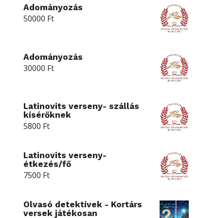
Adományozás
50000
Ft
Adományozás
30000
Ft
Latinovits verseny- szállás
kísérőknek
5800
Ft
Latinovits verseny-
étkezés/fő
7500
Ft
Olvasó detektívek - Kortárs
versek játékosan