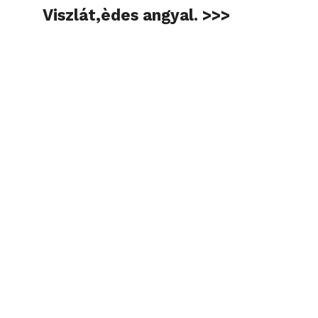
Viszlát,èdes angyal. >>>