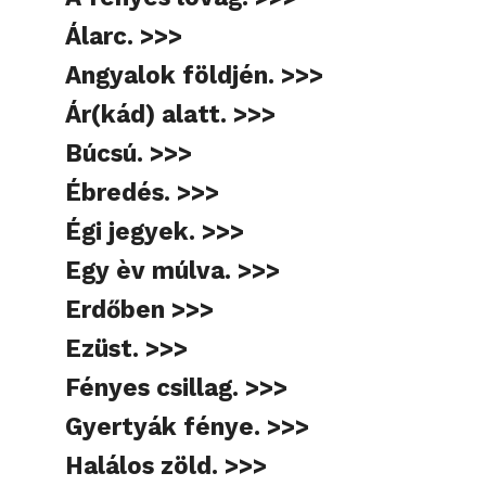
Álarc. >>>
Angyalok földjén. >>>
Ár(kád) alatt. >>>
Búcsú. >>>
Ébredés. >>>
Égi jegyek. >>>
Egy èv múlva. >>>
Erdőben >>>
Ezüst. >>>
Fényes csillag. >>>
Gyertyák fénye. >>>
Halálos zöld. >>>