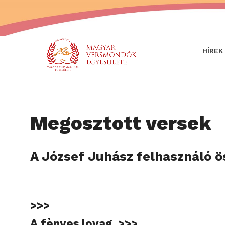
HÍREK
Megosztott versek
A József Juhász felhasználó ö
>>>
A fènyes lovag. >>>