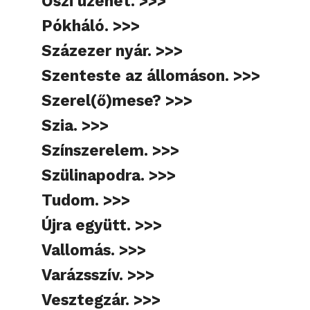
Őszi üzenet. >>>
Pókháló. >>>
Százezer nyár. >>>
Szenteste az állomáson. >>>
Szerel(ő)mese? >>>
Szia. >>>
Színszerelem. >>>
Szülinapodra. >>>
Tudom. >>>
Újra együtt. >>>
Vallomás. >>>
Varázsszív. >>>
Vesztegzár. >>>