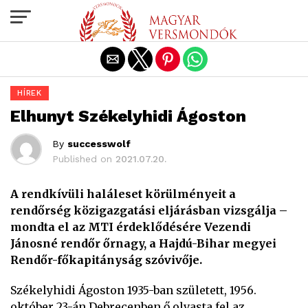
Exit mobile version
HÍREK
Elhunyt Székelyhidi Ágoston
By
successwolf
Published on
2021.07.20.
A rendkívüli haláleset körülményeit a
rendőrség közigazgatási eljárásban vizsgálja –
mondta el az MTI érdeklődésére Vezendi
Jánosné rendőr őrnagy, a Hajdú-Bihar megyei
Rendőr-főkapitányság szóvivője.
Székelyhidi Ágoston 1935-ban született, 1956.
október 23-án Debrecenben ő olvasta fel az