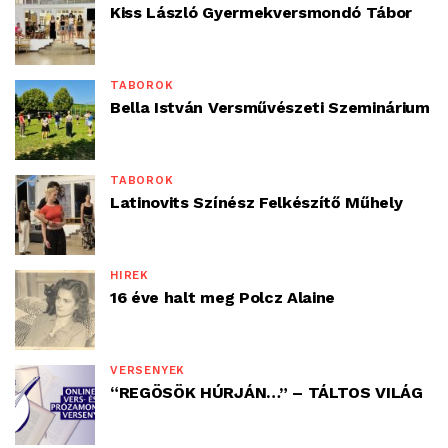
Kiss László Gyermekversmondó Tábor
TÁBOROK
Bella István Versművészeti Szeminárium
TÁBOROK
Latinovits Színész Felkészítő Műhely
HÍREK
16 éve halt meg Polcz Alaine
VERSENYEK
“REGÖSÖK HÚRJÁN…” – TÁLTOS VILÁG