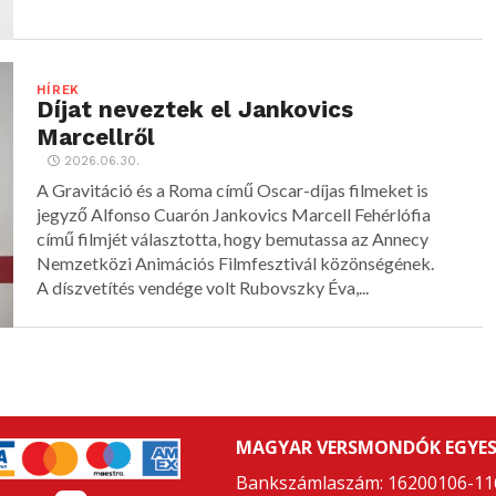
HÍREK
Díjat neveztek el Jankovics
Marcellről
2026.06.30.
A Gravitáció és a Roma című Oscar-díjas filmeket is
jegyző Alfonso Cuarón Jankovics Marcell Fehérlófia
című filmjét választotta, hogy bemutassa az Annecy
Nemzetközi Animációs Filmfesztivál közönségének.
A díszvetítés vendége volt Rubovszky Éva,...
MAGYAR VERSMONDÓK EGYES
Bankszámlaszám: 16200106-11