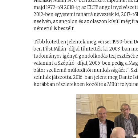
Nádasdy Ádám 1970-ben szerzett diplomát az EL
majd 1972-től 2018-ig az ELTE angol nyelvészeti
2012-ben egyetemi tanárrá nevezték ki, 2017-tő
nyelvén, az angolon és az olaszon kívül még fr
németül is beszélt.
Több kötetben jelentek meg versei. 1990-ben D
ben Füst Milán-díjjal tüntették ki. 2003-ban m
tudományos igényű gondolkodás terjesztésében
valamint a Szépíró-díjat, 2005-ben pedig a Mag
bátor szellemű műfordítói munkásságáért”. Sz
színház játszotta. 2016-ban jelent meg Dante
Is
korábban részletekben közölte a Műút folyóirat