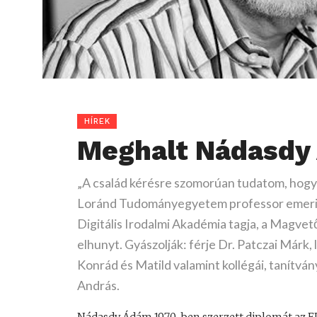
HÍREK
Meghalt Nádasdy
„A család kérésre szomorúan tudatom, hogy
Loránd Tudományegyetem professor emeritu
Digitális Irodalmi Akadémia tagja, a Magvet
elhunyt. Gyászolják: férje Dr. Patczai Márk,
Konrád és Matild valamint kollégái, tanítvány
András.