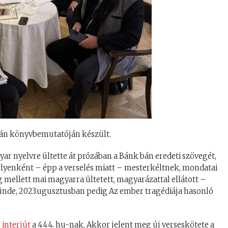
tván könyvbemutatóján készült.
r nyelvre ültette át prózában a Bánk bán eredeti szövegét,
elyenként – épp a verselés miatt – mesterkéltnek, mondatai
 mellett mai magyarra ültetett, magyarázattal ellátott –
ünde, 2023.ugusztusban pedig Az ember tragédiája hasonló
t
interjút
a 444. hu-nak. Akkor jelent meg új verseskötete a