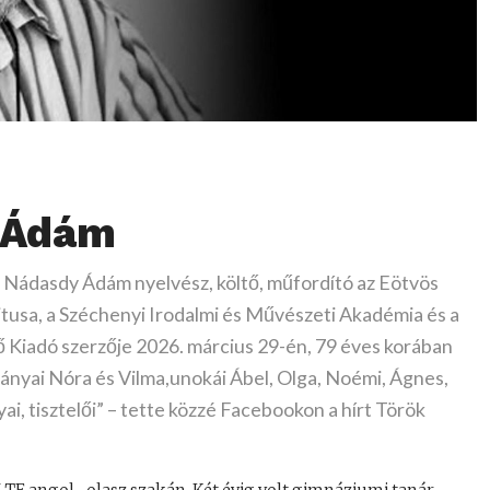
 Ádám
 Nádasdy Ádám nyelvész, költő, műfordító az Eötvös
sa, a Széchenyi Irodalmi és Művészeti Akadémia és a
ő Kiadó szerzője 2026. március 29-én, 79 éves korában
 lányai Nóra és Vilma,unokái Ábel, Olga, Noémi, Ágnes,
ai, tisztelői” – tette közzé Facebookon a hírt Török