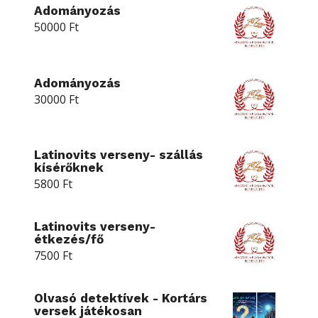
Adományozás
50000
Ft
Adományozás
30000
Ft
Latinovits verseny- szállás
kísérőknek
5800
Ft
Latinovits verseny-
étkezés/fő
7500
Ft
Olvasó detektívek - Kortárs
versek játékosan