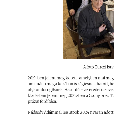
A fotó Turczi Is
2019-ben jelent meg kötete, amelyben mai magya
ami már a maga korában is régiesnek hatott, h
olykor döcögősnek. Hasonló – az eredeti szöveg
kiadásban jelent meg 2022-ben a Csongor és T
prózai fordítása.
Nádasdy Ádámmal legutóbb 2024 nyarán adot