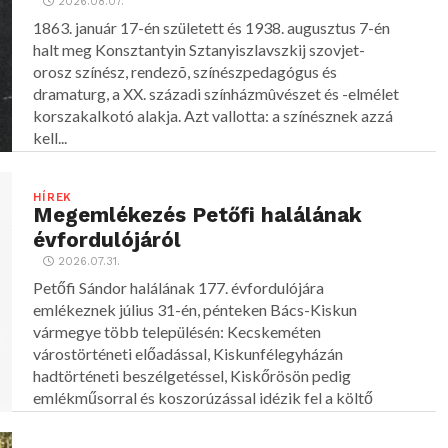
2026.08.07.
1863. január 17-én született és 1938. augusztus 7-én
halt meg Konsztantyin Sztanyiszlavszkij szovjet-
orosz színész, rendezõ, színészpedagógus és
dramaturg, a XX. századi színházmûvészet és -elmélet
korszakalkotó alakja. Azt vallotta: a színésznek azzá
kell...
HÍREK
Megemlékezés Petőfi halálának
évfordulójáról
2026.07.31.
Petőfi Sándor halálának 177. évfordulójára
emlékeznek július 31-én, pénteken Bács-Kiskun
vármegye több településén: Kecskeméten
várostörténeti előadással, Kiskunfélegyházán
hadtörténeti beszélgetéssel, Kiskőrösön pedig
emlékműsorral és koszorúzással idézik fel a költő
alakját.