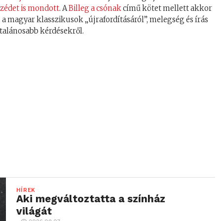
zédet is mondott
. A
Billeg a csónak
című kötet mellett akkor
, a magyar klasszikusok „újrafordításáról”, melegség és írás
általánosabb kérdésekről.
HÍREK
Aki megváltoztatta a színház
világát