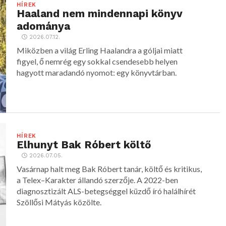
HÍREK
Haaland nem mindennapi könyv
adománya
2026.07.12.
Miközben a világ Erling Haalandra a góljai miatt
figyel, ő nemrég egy sokkal csendesebb helyen
hagyott maradandó nyomot: egy könyvtárban.
HÍREK
Elhunyt Bak Róbert költő
2026.07.05.
Vasárnap halt meg Bak Róbert tanár, költő és kritikus,
a Telex–Karakter állandó szerzője. A 2022-ben
diagnosztizált ALS-betegséggel küzdő író halálhírét
Szöllősi Mátyás közölte.