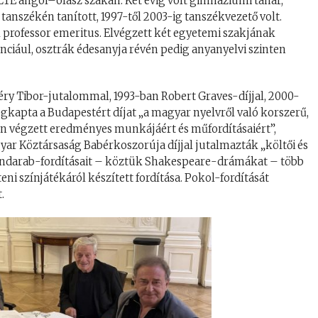
TE angol–olasz szakán. Két évig volt gimnáziumi tanár,
 tanszékén tanított, 1997-től 2003-ig tanszékvezető volt.
l professor emeritus. Elvégzett két egyetemi szakjának
anciául, osztrák édesanyja révén pedig anyanyelvi szinten
éry Tibor-jutalommal, 1993-ban Robert Graves-díjjal, 2000-
egkapta a Budapestért díjat „a magyar nyelvről való korszerű,
 végzett eredményes munkájáért és műfordításaiért”,
yar Köztársaság Babérkoszorúja díjjal jutalmazták „költői és
índarab-fordításait – köztük Shakespeare-drámákat – több
teni színjátékáról készített fordítása. Pokol-fordítását
.