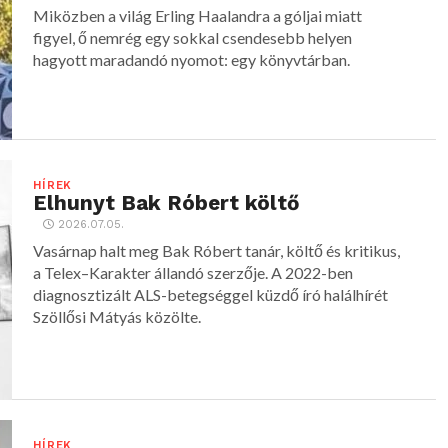
Miközben a világ Erling Haalandra a góljai miatt
figyel, ő nemrég egy sokkal csendesebb helyen
hagyott maradandó nyomot: egy könyvtárban.
HÍREK
Elhunyt Bak Róbert költő
2026.07.05.
Vasárnap halt meg Bak Róbert tanár, költő és kritikus,
a Telex–Karakter állandó szerzője. A 2022-ben
diagnosztizált ALS-betegséggel küzdő író halálhírét
Szöllősi Mátyás közölte.
HÍREK