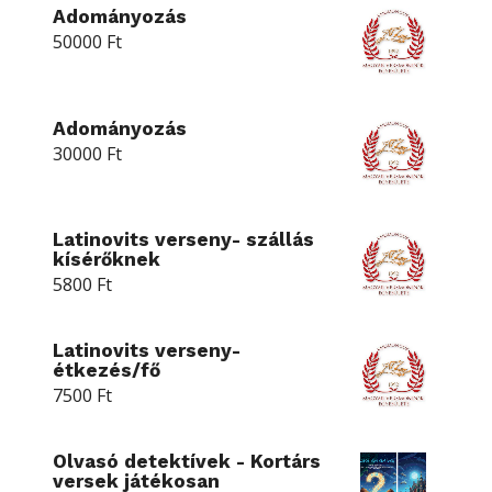
Adományozás
50000
Ft
Adományozás
30000
Ft
Latinovits verseny- szállás
kísérőknek
5800
Ft
Latinovits verseny-
étkezés/fő
7500
Ft
Olvasó detektívek - Kortárs
versek játékosan