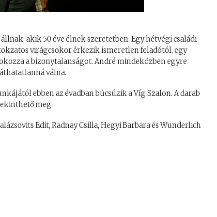
llnak, akik 50 éve élnek szeretetben. Egy hétvégi családi
tokzatos virágcsokor érkezik ismeretlen feladótól, egy
 fokozza a bizonytalanságot. André mindeközben egyre
áthatatlanná válna.
unkájától ebben az évadban búcsúzik a Víg Szalon. A darab
 tekinthető meg.
alázsovits Edit, Radnay Csilla, Hegyi Barbara és Wunderlich