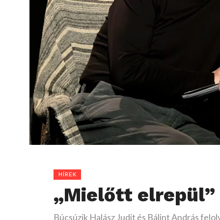
HÍREK
„Mielőtt elrepül”
Búcsúzik Halász Judit és Bálint András felol