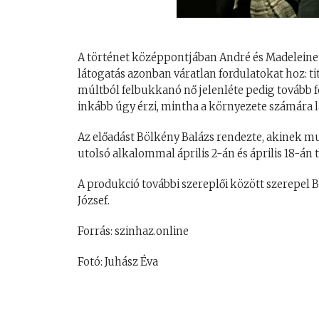
A történet középpontjában André és Madeleine á
látogatás azonban váratlan fordulatokat hoz: ti
múltból felbukkanó nő jelenléte pedig tovább
inkább úgy érzi, mintha a környezete számára l
Az előadást Bölkény Balázs rendezte, akinek m
utolsó alkalommal április 2-án és április 18-án
A produkció további szereplői között szerepel B
József.
Forrás: szinhaz.online
Fotó: Juhász Éva