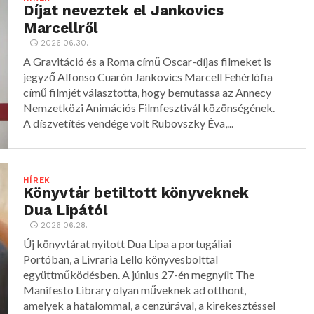
Díjat neveztek el Jankovics
Marcellről
2026.06.30.
A Gravitáció és a Roma című Oscar-díjas filmeket is
jegyző Alfonso Cuarón Jankovics Marcell Fehérlófia
című filmjét választotta, hogy bemutassa az Annecy
Nemzetközi Animációs Filmfesztivál közönségének.
A díszvetítés vendége volt Rubovszky Éva,...
HÍREK
Könyvtár betiltott könyveknek
Dua Lipától
2026.06.28.
Új könyvtárat nyitott Dua Lipa a portugáliai
Portóban, a Livraria Lello könyvesbolttal
együttműködésben. A június 27-én megnyílt The
Manifesto Library olyan műveknek ad otthont,
amelyek a hatalommal, a cenzúrával, a kirekesztéssel