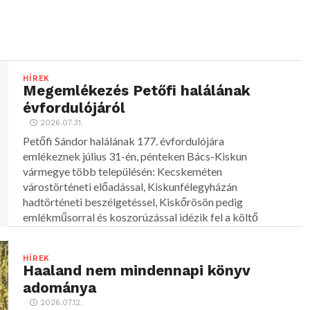
HÍREK
Megemlékezés Petőfi halálának
évfordulójáról
2026.07.31.
Petőfi Sándor halálának 177. évfordulójára
emlékeznek július 31-én, pénteken Bács-Kiskun
vármegye több településén: Kecskeméten
várostörténeti előadással, Kiskunfélegyházán
hadtörténeti beszélgetéssel, Kiskőrösön pedig
emlékműsorral és koszorúzással idézik fel a költő
alakját.
HÍREK
Haaland nem mindennapi könyv
adománya
2026.07.12.