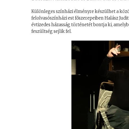
Különleges színházi élményre készülhet a közö
felolvasószínházi est főszerepeiben Halász Judit
évtizedes házasság történetét bontja ki, amelybe
feszültség sejlik fel.