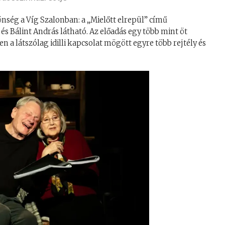
nség a Víg Szalonban: a „Mielőtt elrepül” című
 és Bálint András látható. Az előadás egy több mint öt
n a látszólag idilli kapcsolat mögött egyre több rejtély és