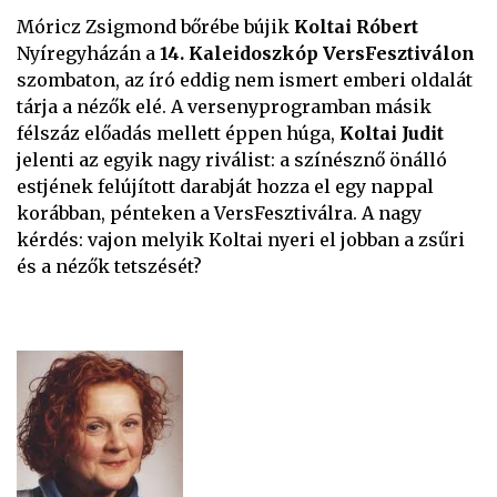
Móricz Zsigmond bőrébe bújik
Koltai Róbert
Nyíregyházán a
14. Kaleidoszkóp VersFesztiválon
szombaton, az író eddig nem ismert emberi oldalát
tárja a nézők elé. A versenyprogramban másik
félszáz előadás mellett éppen húga,
Koltai Judit
jelenti az egyik nagy riválist: a színésznő önálló
estjének felújított darabját hozza el egy nappal
korábban, pénteken a VersFesztiválra. A nagy
kérdés: vajon melyik Koltai nyeri el jobban a zsűri
és a nézők tetszését?