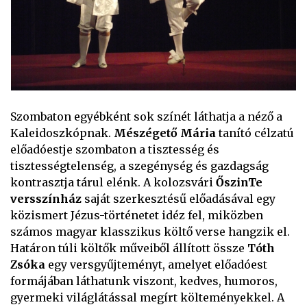
Szombaton egyébként sok színét láthatja a néző a
Kaleidoszkópnak.
Mészégető Mária
tanító célzatú
előadóestje szombaton a tisztesség és
tisztességtelenség, a szegénység és gazdagság
kontrasztja tárul elénk. A kolozsvári
ŐszinTe
versszínház
saját szerkesztésű előadásával egy
közismert Jézus-történetet idéz fel, miközben
számos magyar klasszikus költő verse hangzik el.
Határon túli költők műveiből állított össze
Tóth
Zsóka
egy versgyűjteményt, amelyet előadóest
formájában láthatunk viszont, kedves, humoros,
gyermeki világlátással megírt költeményekkel. A