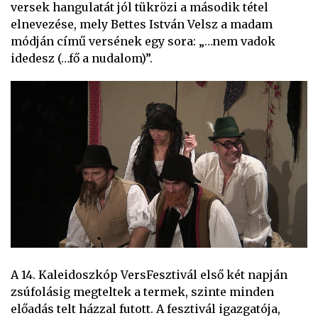
versek hangulatát jól tükrözi a második tétel
elnevezése, mely Bettes István Velsz a madam
módján című versének egy sora: „…nem vadok
idedesz (…fő a nudalom)”.
A 14. Kaleidoszkóp VersFesztivál első két napján
zsúfolásig megteltek a termek, szinte minden
előadás telt házzal futott. A fesztivál igazgatója,