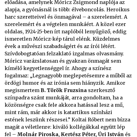
előadása, amelynek Móricz Zsigmond naplója az
alapja, a gyónásnál is több: élveboncolás. Heroikus
harc szeretteivel és önmagával – a szerelemért. A
szerelemért és a végtelen munkáért. A közel ezer
oldalas, 1924-25-ben írt naplóból lenyűgöző, eddig
ismeretlen Móricz-kép tárul elénk. Küzdelmes
évek a művészi szabadságért és az írói létért.
Szívdobogtatóan felzaklató izgalmas olvasmány.
Móricz varázslatosan és gyakran önmagát sem
kímélő kegyetlenséggel ír. Ahogy a színész
fogalmaz: „Legnagyobb meglepetésemre a műből az
ördögi humor és az irónia sem hiányzik. Amikor
megismertem
B. Török Fruzsina
szerkesztő
színpadra szánt munkáját, arra gondoltam, ha a
közönségre csak fele akkora hatással lesz a mű,
mint rám, már akkor is katartikus színházi
estének leszünk részesei.” Koltai Róbert nem bízza
magát a véletlenre: kiváló kollégákkal együtt lép
fel –
Molnár Piroska, Kertész Péter, Úri István
és