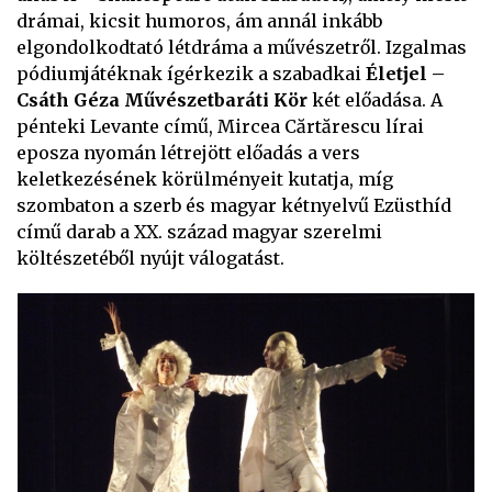
drámai, kicsit humoros, ám annál inkább
elgondolkodtató létdráma a művészetről. Izgalmas
pódiumjátéknak ígérkezik a szabadkai
Életjel –
Csáth Géza Művészetbaráti Kör
két előadása. A
pénteki Levante című, Mircea Cărtărescu lírai
eposza nyomán létrejött előadás a vers
keletkezésének körülményeit kutatja, míg
szombaton a szerb és magyar kétnyelvű Ezüsthíd
című darab a XX. század magyar szerelmi
költészetéből nyújt válogatást.