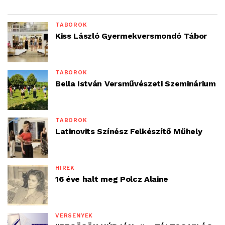
TÁBOROK
Kiss László Gyermekversmondó Tábor
TÁBOROK
Bella István Versművészeti Szeminárium
TÁBOROK
Latinovits Színész Felkészítő Műhely
HÍREK
16 éve halt meg Polcz Alaine
VERSENYEK