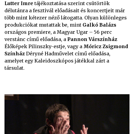
Lutter Imre
tájékoztatása szerint csütörtök
délutánra a fesztivál előadásait és koncertjeit már
több mint kétezer néző látogatta. Olyan különleges
produkciókat mutattak be, mint
Galkó Balázs
országos premiere, a Magyar Ugar – 56 perc
verstánc című előadása, a
Pannon Várszínház
Élőképek Pilinszky-estje, vagy a
Móricz Zsigmond
Színház
Déryné Hadművelet című előadása,
amelyet egy Kaleidoszkópos játékkal zárt a
társulat.