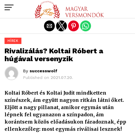
Exit mobile version
HÍREK
Rivalizálás? Koltai Róbert a
húgával versenyzik
By
successwolf
Published on
2021.07.20.
Koltai Róbert és Koltai Judit mindketten
színészek, ám együtt nagyon ritkán látni őket.
Eljött a nagy pillanat, amikor egymás után
lépnek fel ugyanazon a színpadon, ám
korántsem közös előadásukon fáradoznak, épp
ellenkezőleg: most egymás riválisai lesznek!