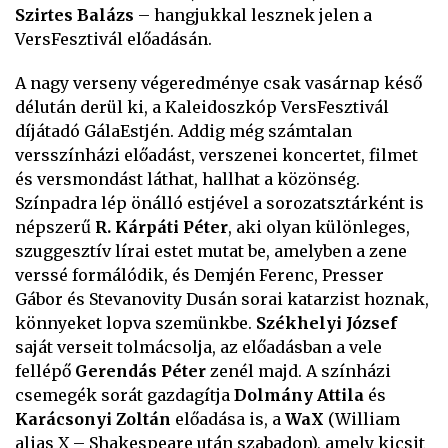
Szirtes Balázs
– hangjukkal lesznek jelen a
VersFesztivál előadásán.
A nagy verseny végeredménye csak vasárnap késő
délután derül ki, a Kaleidoszkóp VersFesztivál
díjátadó GálaEstjén. Addig még számtalan
versszínházi előadást, verszenei koncertet, filmet
és versmondást láthat, hallhat a közönség.
Színpadra lép önálló estjével a sorozatsztárként is
népszerű
R. Kárpáti Péter
, aki olyan különleges,
szuggesztív lírai estet mutat be, amelyben a zene
verssé formálódik, és Demjén Ferenc, Presser
Gábor és Stevanovity Dusán sorai katarzist hoznak,
könnyeket lopva szemünkbe.
Székhelyi József
saját verseit tolmácsolja, az előadásban a vele
fellépő
Gerendás Péter
zenél majd. A színházi
csemegék sorát gazdagítja
Dolmány Attila
és
Karácsonyi Zoltán
előadása is, a
WaX
(William
alias X – Shakespeare után szabadon), amely kicsit