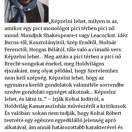
„Képzelni lehet, milyen is az,
amikor egy pici monológot pici térben pici nő
mond. Mondjuk Shakespeare-t vagy Leacockot. Idéz
Burns-től, Kosztolányitól, Szép Ernőtől, Molnár
Ferenctől, Horgas Bélától, tőle való a címadó vers:
Képzelni lehet… Meg aztán a pici térben a pici nő
Brecht-songokat énekel, meg Holdvilágos
éjszakánt, meg olyat például, hogy Szerelemhez
nem kell szépség. Képzelni lehet, hogy az
egymásra került gondolatok valamiféle sorrendbe
szedve gondolati egységet alkotnak… Képzelni
lehet, és látni is…” – írják Koltai Juditról, a
Holdvilág Kamaraszínház művészéről a kritikusok.
És valóban: sokan nem tudják, hogy Koltai Róbert
testvére egy egészen egyedülálló jelenség apró
alkatával, ám annál határozottabb karakterével és