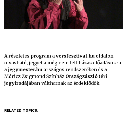
A részletes program a
versfesztival.hu
oldalon
olvasható, jegyet a még nem telt házas előadásokra
a
jegymester.hu
országos rendszerében és a
Móricz Zsigmond Színház
Országzászló téri
jegyirodájában
válthatnak az érdeklődők.
RELATED TOPICS: