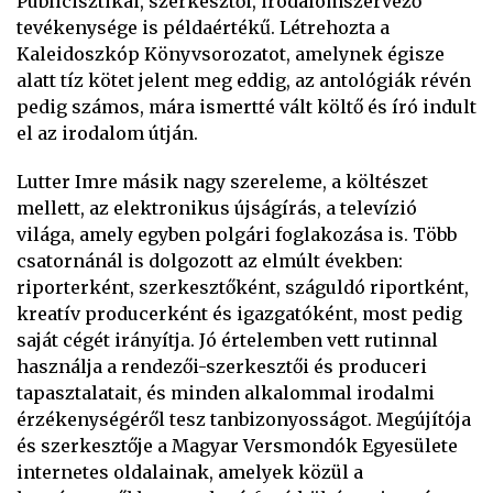
Publicisztikai, szerkesztői, irodalomszervező
tevékenysége is példaértékű. Létrehozta a
Kaleidoszkóp Könyvsorozatot, amelynek égisze
alatt tíz kötet jelent meg eddig, az antológiák révén
pedig számos, mára ismertté vált költő és író indult
el az irodalom útján.
Lutter Imre másik nagy szereleme, a költészet
mellett, az elektronikus újságírás, a televízió
világa, amely egyben polgári foglakozása is. Több
csatornánál is dolgozott az elmúlt években:
riporterként, szerkesztőként, száguldó riportként,
kreatív producerként és igazgatóként, most pedig
saját cégét irányítja. Jó értelemben vett rutinnal
használja a rendezői-szerkesztői és produceri
tapasztalatait, és minden alkalommal irodalmi
érzékenységéről tesz tanbizonyosságot. Megújítója
és szerkesztője a Magyar Versmondók Egyesülete
internetes oldalainak, amelyek közül a