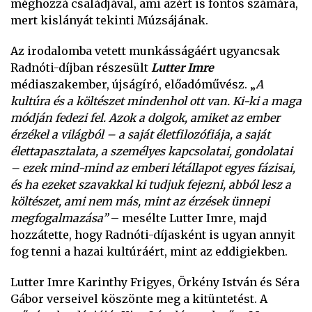
méghozzá családjával, ami azért is fontos számára,
mert kislányát tekinti Múzsájának.
Az irodalomba vetett munkásságáért ugyancsak
Radnóti-díjban részesült
Lutter Imre
médiaszakember, újságíró, előadóművész. „
A
kultúra és a költészet mindenhol ott van. Ki-ki a maga
módján fedezi fel. Azok a dolgok, amiket az ember
érzékel a világból – a saját életfilozófiája, a saját
élettapasztalata, a személyes kapcsolatai, gondolatai
– ezek mind-mind az emberi létállapot egyes fázisai,
és ha ezeket szavakkal ki tudjuk fejezni, abból lesz a
költészet, ami nem más, mint az érzések ünnepi
megfogalmazása”
– mesélte Lutter Imre, majd
hozzátette, hogy Radnóti-díjasként is ugyan annyit
fog tenni a hazai kultúráért, mint az eddigiekben.
Lutter Imre Karinthy Frigyes, Örkény István és Séra
Gábor verseivel köszönte meg a kitüntetést. A