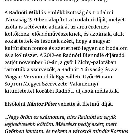
A Radnóti Miklós Emlékbizottság és Irodalmi
Társaság 1971-ben alapította irodalmi díját, melyet
azóta is kétévente adnak át az arra érdemes
költőknek, előadóművészeknek, és azoknak, akik
sokat tettek és tesznek azért, hogy a
magyar
kultúrában fontos és szerethető legyen az irodalom
és a költészet. A 2012-es Radnóti Biennálé díjátadó
estjét november 30-án, a győri Zichy-palotában
tartották a szervezők, a Radnóti Társaság és a
a
Magyar Versmondók Egyesülete Győr-Moson
Sopron Megyei Szervezete. Valamennyi
kitüntetettet korábbi Radnóti-díjasok méltattak.
Elsőként
Kántor Péter
vehette át Életmű-díját.
„
Nagy öröm ez számomra, hisz Radnóti az egyik
legkedvesebb költőm. Másrészt pedig azért, mert
Győrben kaptam, és nekem a városról mindig Kormos