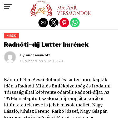
Exit mobile version
HÍREK
Radnóti-díj Lutter Imrének
By
successwolf
Published on
2021.07.20.
Kántor Péter, Acsai Roland és Lutter Imre kapták
idén a
Radnóti Miklós Emlékbizottság és Irodalmi
Társaság által
kétévente odaítélt Radnóti-díjat. Az
1971-ben alapított szakmai díj rangját a korábbi
kitüntetettek neve is jelzi: mások mellett Nagy
László, Juhász Ferenc, Ratkó József, Nagy Gáspár,
Kormos István és Szécsi Margit kapta meg.