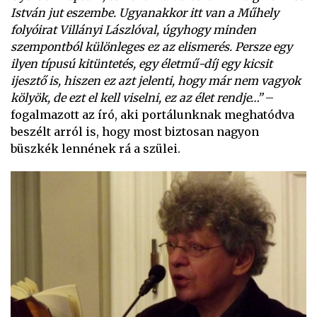
István jut eszembe. Ugyanakkor itt van a Műhely
folyóirat Villányi Lászlóval, úgyhogy minden
szempontból különleges ez az elismerés. Persze egy
ilyen típusú kitüntetés, egy életmű-díj egy kicsit
ijesztő is, hiszen ez azt jelenti, hogy már nem vagyok
kölyök, de ezt el kell viselni, ez az élet rendje…”
–
fogalmazott az író, aki portálunknak meghatódva
beszélt arról is, hogy most biztosan nagyon
büszkék lennének rá a szülei.