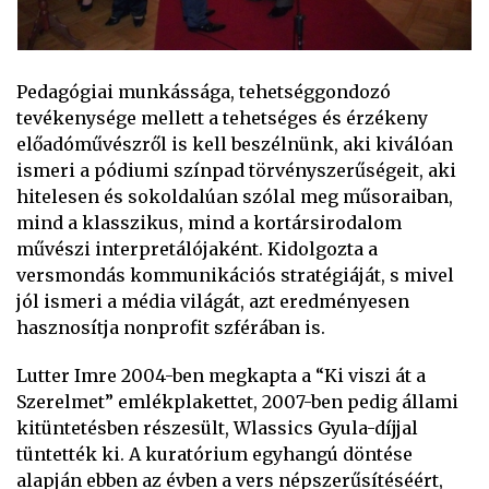
Pedagógiai munkássága, tehetséggondozó
tevékenysége mellett a tehetséges és érzékeny
előadóművészről is kell beszélnünk, aki kiválóan
ismeri a pódiumi színpad törvényszerűségeit, aki
hitelesen és sokoldalúan szólal meg műsoraiban,
mind a klasszikus, mind a kortársirodalom
művészi interpretálójaként. Kidolgozta a
versmondás kommunikációs stratégiáját, s mivel
jól ismeri a média világát, azt eredményesen
hasznosítja nonprofit szférában is.
Lutter Imre 2004-ben megkapta a “Ki viszi át a
Szerelmet” emlékplakettet, 2007-ben pedig állami
kitüntetésben részesült, Wlassics Gyula-díjjal
tüntették ki. A kuratórium egyhangú döntése
alapján ebben az évben a vers népszerűsítéséért,