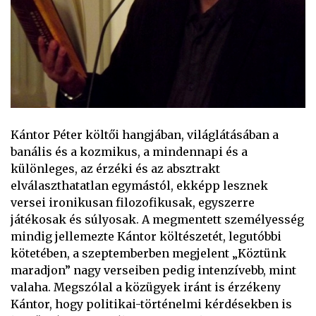
Kántor Péter költői hangjában, világlátásában a
banális és a kozmikus, a mindennapi és a
különleges, az érzéki és az absztrakt
elválaszthatatlan egymástól, ekképp lesznek
versei ironikusan filozofikusak, egyszerre
játékosak és súlyosak. A megmentett személyesség
mindig jellemezte Kántor költészetét, legutóbbi
kötetében, a szeptemberben megjelent „Köztünk
maradjon” nagy verseiben pedig intenzívebb, mint
valaha. Megszólal a közügyek iránt is érzékeny
Kántor, hogy politikai-történelmi kérdésekben is