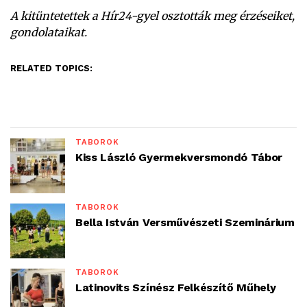
A kitüntetettek a Hír24-gyel osztották meg érzéseiket,
gondolataikat.
RELATED TOPICS:
TÁBOROK
Kiss László Gyermekversmondó Tábor
TÁBOROK
Bella István Versművészeti Szeminárium
TÁBOROK
Latinovits Színész Felkészítő Műhely