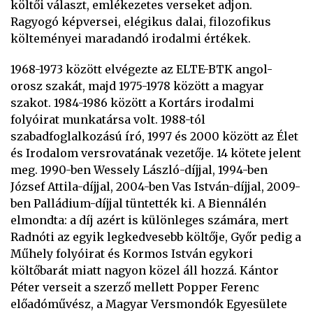
költői választ, emlékezetes verseket adjon.
Ragyogó képversei, elégikus dalai, filozofikus
költeményei maradandó irodalmi értékek.
1968-1973 között elvégezte az ELTE-BTK angol-
orosz szakát, majd 1975-1978 között a magyar
szakot. 1984-1986 között a Kortárs irodalmi
folyóirat munkatársa volt. 1988-tól
szabadfoglalkozású író, 1997 és 2000 között az Élet
és Irodalom versrovatának vezetője. 14 kötete jelent
meg. 1990-ben Wessely László-díjjal, 1994-ben
József Attila-díjjal, 2004-ben Vas István-díjjal, 2009-
ben Palládium-díjjal tüntették ki. A Biennálén
elmondta: a díj azért is különleges számára, mert
Radnóti az egyik legkedvesebb költője, Győr pedig a
Műhely folyóirat és Kormos István egykori
költőbarát miatt nagyon közel áll hozzá. Kántor
Péter verseit a szerző mellett Popper Ferenc
előadóművész, a Magyar Versmondók Egyesülete