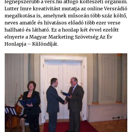
legnépszerűbb a vers.hu átfogó költészeti orgánum.
Lutter Imre kreativitást mutatja az online Versrádió
megalkotása is, amelynek műsorán több száz költő,
neves amatőr és hivatásos előadó több ezer verse
hallható és látható. Ez a honlap két évvel ezelőtt
elnyerte a Magyar Marketing Szövetség Az Év
Honlapja – Különdíját.