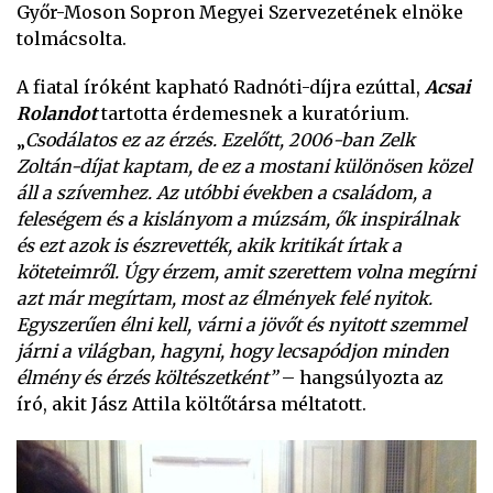
Győr-Moson Sopron Megyei Szervezetének elnöke
tolmácsolta.
A fiatal íróként kapható Radnóti-díjra ezúttal,
Acsai
Rolandot
tartotta érdemesnek a kuratórium.
„
Csodálatos ez az érzés. Ezelőtt, 2006-ban Zelk
Zoltán-díjat kaptam, de ez a mostani különösen közel
áll a szívemhez. Az utóbbi években a családom, a
feleségem és a kislányom a múzsám, ők inspirálnak
és ezt azok is észrevették, akik kritikát írtak a
köteteimről. Úgy érzem, amit szerettem volna megírni
azt már megírtam, most az élmények felé nyitok.
Egyszerűen élni kell, várni a jövőt és nyitott szemmel
járni a világban, hagyni, hogy lecsapódjon minden
élmény és érzés költészetként”
– hangsúlyozta az
író, akit Jász Attila költőtársa méltatott.