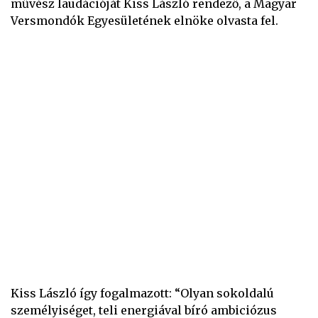
művész laudációját Kiss László rendező, a Magyar
Versmondók Egyesületének elnöke olvasta fel.
Kiss László így fogalmazott: “Olyan sokoldalú
személyiséget, teli energiával bíró ambiciózus