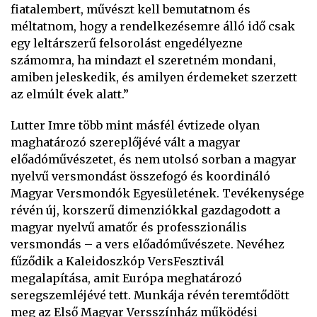
fiatalembert, művészt kell bemutatnom és
méltatnom, hogy a rendelkezésemre álló idő csak
egy leltárszerű felsorolást engedélyezne
számomra, ha mindazt el szeretném mondani,
amiben jeleskedik, és amilyen érdemeket szerzett
az elmúlt évek alatt.”
Lutter Imre több mint másfél évtizede olyan
maghatározó szereplőjévé vált a magyar
előadóművészetet, és nem utolsó sorban a magyar
nyelvű versmondást összefogó és koordináló
Magyar Versmondók Egyesületének. Tevékenysége
révén új, korszerű dimenziókkal gazdagodott a
magyar nyelvű amatőr és professzionális
versmondás – a vers előadóművészete. Nevéhez
fűződik a Kaleidoszkóp VersFesztivál
megalapítása, amit Európa meghatározó
seregszemléjévé tett. Munkája révén teremtődött
meg az Első Magyar Versszínház működési