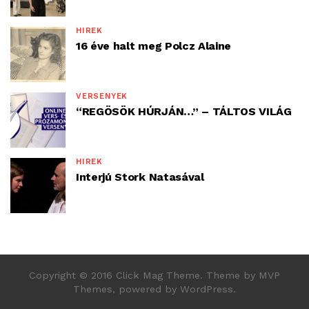
HÍREK
16 éve halt meg Polcz Alaine
VERSENYEK
“REGÖSÖK HÚRJÁN…” – TÁLTOS VILÁG
HÍREK
Interjú Stork Natasával
Copyright © 2016 Click Mag Theme. Theme by MVP
Themes, powered by WordPress.