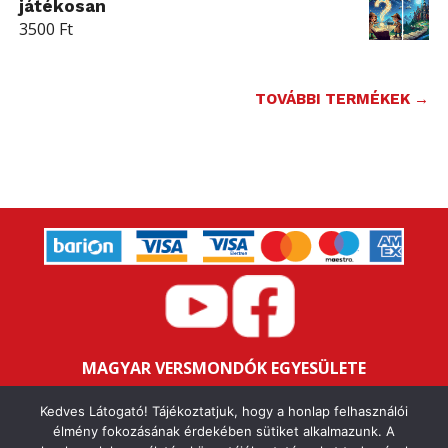
játékosan
3500
Ft
TOVÁBBI TERMÉKEK →
MAGYAR VERSMONDÓK EGYESÜLETE
Bankszámlaszám: 16200106-11646259
Kedves Látogató! Tájékoztatjuk, hogy a honlap felhasználói
Adószám: 18047352-1-43
élmény fokozásának érdekében sütiket alkalmazunk. A