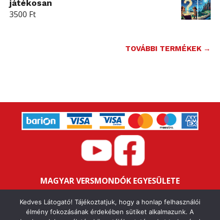
játékosan
3500
Ft
TOVÁBBI TERMÉKEK →
MAGYAR VERSMONDÓK EGYESÜLETE
Bankszámlaszám: 16200106-11646259
Kedves Látogató! Tájékoztatjuk, hogy a honlap felhasználói
Adószám: 18047352-1-43
élmény fokozásának érdekében sütiket alkalmazunk. A