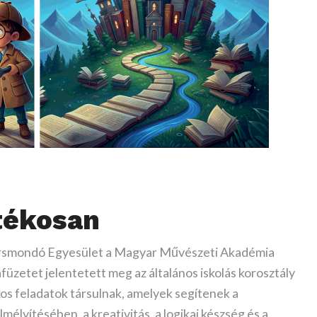
átékosan
ersmondó Egyesület a Magyar Művészeti Akadémia
füzetet jelentetett meg az általános iskolás korosztály
kos feladatok társulnak, amelyek segítenek a
mélyítésében, a kreativitás, a logikai készség és a