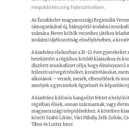
megoldó készség fejlesztésében.
Az Északkelet-magyarországi Regionális Vers
támogatásával új, hiánypótló irodalmi munkafüz
számára. Neves költők verseihez játékos felada
irodalmi tájékozottság elmélyítésében, a kreati
A kiadvány elsősorban a 10–12 éves gyerekeket s
betekintést a régióhoz kötődő klasszikus és ko
díszített munkafüzet célja, hogy élményszerű 
fejleszti szövegértésüket, kreativitásukat, mem
alkotások – versek, mesék, elbeszélések és mon
amelyek a gyermekek figyelmét és képzelőerejé
A kiadvány különös hangsúlyt fektet a helyi kö
régióban élnek, onnan származnak, vagy életm
magyarországi településekhez. A kötetben klas
között Szabó Lőrinc, Váci Mihály, Zelk Zoltán, C
Tibor és Lutter Imre.