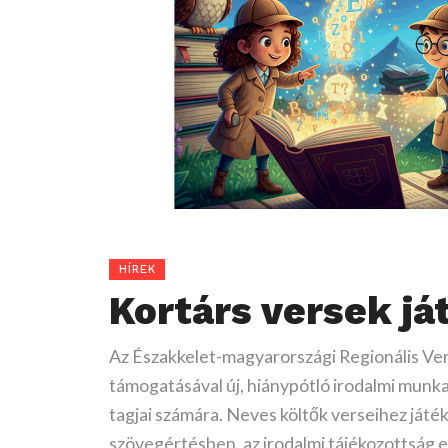
Megemlékezés
Haaland
Elhunyt
Díjat
Petőfi
nem
Bak
neveztek
HÍREK
halálának
mindennapi
Róbert
el
Kortárs versek j
évfordulójáról
könyv
költő
Jankovics
adománya
Marcellről
Az Északkelet-magyarországi Regionális V
támogatásával új, hiánypótló irodalmi munka
tagjai számára. Neves költők verseihez játé
szövegértésben, az irodalmi tájékozottság el