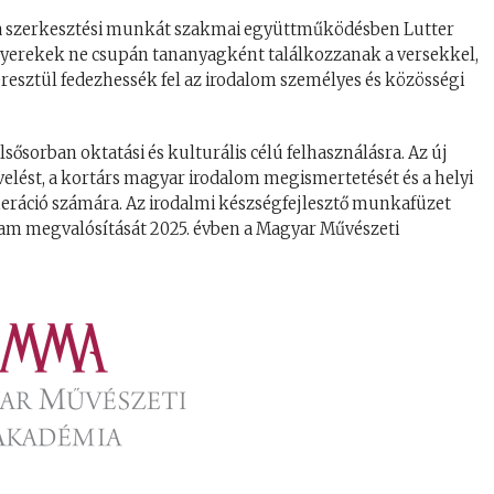
, a szerkesztési munkát szakmai együttműködésben Lutter
 gyerekek ne csupán tananyagként találkozzanak a versekkel,
esztül fedezhessék fel az irodalom személyes és közösségi
sősorban oktatási és kulturális célú felhasználásra. Az új
elést, a kortárs magyar irodalom megismertetését és a helyi
eneráció számára. Az irodalmi készségfejlesztő munkafüzet
m megvalósítását 2025. évben a Magyar Művészeti