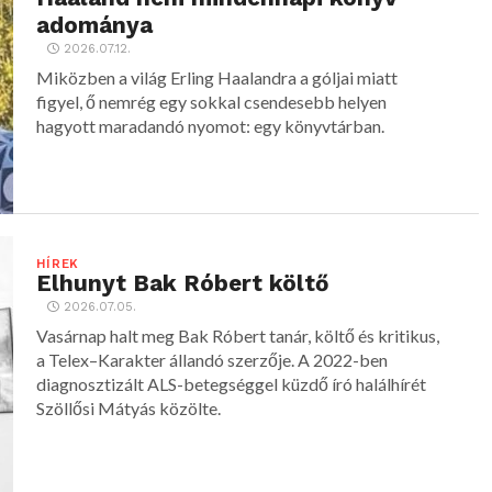
adománya
2026.07.12.
Miközben a világ Erling Haalandra a góljai miatt
figyel, ő nemrég egy sokkal csendesebb helyen
hagyott maradandó nyomot: egy könyvtárban.
HÍREK
Elhunyt Bak Róbert költő
2026.07.05.
Vasárnap halt meg Bak Róbert tanár, költő és kritikus,
a Telex–Karakter állandó szerzője. A 2022-ben
diagnosztizált ALS-betegséggel küzdő író halálhírét
Szöllősi Mátyás közölte.