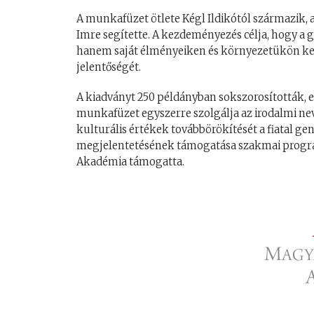
A munkafüzet ötlete Kégl Ildikótól származik
Imre segítette. A kezdeményezés célja, hogy a
hanem saját élményeiken és környezetükön ker
jelentőségét.
A kiadványt 250 példányban sokszorosították, el
munkafüzet egyszerre szolgálja az irodalmi nev
kulturális értékek továbbörökítését a fiatal g
megjelentetésének támogatása szakmai progra
Akadémia támogatta.