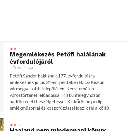
HÍREK
Megemlékezés Petőfi halálának
évfordulójáról
2026.07.31.
Petőfi Sándor halálának 177. évfordulójára
emlékeznek július 31-én, pénteken Bács-Kiskun
vármegye több településén: Kecskeméten
várostörténeti előadással, Kiskunfélegyházán
hadtörténeti beszélgetéssel, Kiskőrösön pedig
emlékműsorral és koszorúzással idézik fel a költő
alakját.
HÍREK
Haaland nem mindennapi könyv