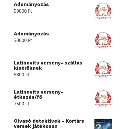
Adományozás
50000
Ft
Adományozás
30000
Ft
Latinovits verseny- szállás
kísérőknek
5800
Ft
Latinovits verseny-
étkezés/fő
7500
Ft
Olvasó detektívek - Kortárs
versek játékosan