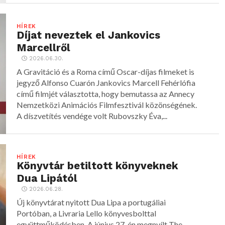
HÍREK
Díjat neveztek el Jankovics
Marcellről
2026.06.30.
A Gravitáció és a Roma című Oscar-díjas filmeket is
jegyző Alfonso Cuarón Jankovics Marcell Fehérlófia
című filmjét választotta, hogy bemutassa az Annecy
Nemzetközi Animációs Filmfesztivál közönségének.
A díszvetítés vendége volt Rubovszky Éva,...
HÍREK
Könyvtár betiltott könyveknek
Dua Lipától
2026.06.28.
Új könyvtárat nyitott Dua Lipa a portugáliai
Portóban, a Livraria Lello könyvesbolttal
együttműködésben. A június 27-én megnyílt The