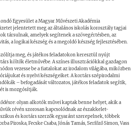
mondó Egyesület a Magyar Művészeti Akadémia
etet jelentetett meg az általános iskolás korosztály tagjai
tok társulnak, amelyek segítenek a szövegértésben, az
vitás, a logikai készség és a megoldó készség fejlesztésében.
zólítja meg, és játékos feladatokon keresztül nyújt
rtárs költők életművébe. A színes illusztrációkkal gazdagon
módon vezesse be a fiatalokat az irodalom világába, miközben
óriájukat és nyelvi készségeiket. A kortárs szépirodalmi
dókák – befogadását változatos, játékos feladatok segítik,
t is mozgósítják.
tődésre: olyan alkotók művei kaptak benne helyet, akik a
űvük révén szorosan kapcsolódnak az északkelet-
szikus és kortárs szerzők egyaránt szerepelnek, többek
sorba Piroska, Fecske Csaba, Jónás Tamás, Serfőző Simon, Vass