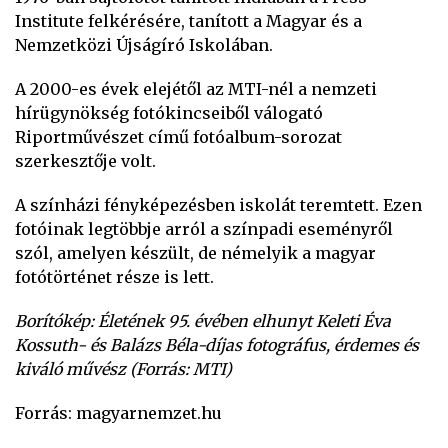
Institute felkérésére, tanított a Magyar és a
Nemzetközi Újságíró Iskolában.
A 2000-es évek elejétől az MTI-nél a nemzeti
hírügynökség fotókincseiből válogató
Riportművészet című fotóalbum-sorozat
szerkesztője volt.
A színházi fényképezésben iskolát teremtett. Ezen
fotóinak legtöbbje arról a színpadi eseményről
szól, amelyen készült, de némelyik a magyar
fotótörténet része is lett.
Borítókép: Életének 95. évében elhunyt Keleti Éva
Kossuth- és Balázs Béla-díjas fotográfus, érdemes és
kiváló művész (Forrás: MTI)
Forrás: magyarnemzet.hu