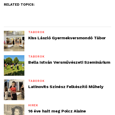
RELATED TOPICS:
TÁBOROK
Kiss László Gyermekversmondó Tábor
TÁBOROK
Bella István Versművészeti Szeminárium
TÁBOROK
Latinovits Színész Felkészítő Műhely
HÍREK
16 éve halt meg Polcz Alaine