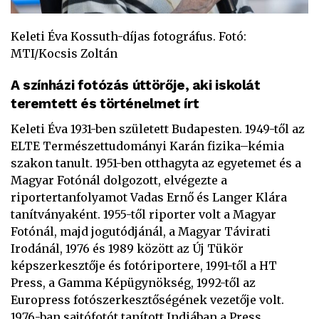
Keleti Éva Kossuth-díjas fotográfus. Fotó:
MTI/Kocsis Zoltán
A színházi fotózás úttörője, aki iskolát
teremtett és történelmet írt
Keleti Éva 1931-ben született Budapesten. 1949-től az
ELTE Természettudományi Karán fizika–kémia
szakon tanult. 1951-ben otthagyta az egyetemet és a
Magyar Fotónál dolgozott, elvégezte a
riportertanfolyamot Vadas Ernő és Langer Klára
tanítványaként. 1955-től riporter volt a Magyar
Fotónál, majd jogutódjánál, a Magyar Távirati
Irodánál, 1976 és 1989 között az Új Tükör
képszerkesztője és fotóriportere, 1991-től a HT
Press, a Gamma Képügynökség, 1992-től az
Europress fotószerkesztőségének vezetője volt.
1976-ban sajtófotót tanított Indiában a Press