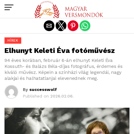
Exit mobile version
HÍREK
Elhunyt Keleti Éva fotóművész
94 éves korában, február 6-án elhunyt Keleti Éva
Kossuth- és Balázs Béla-díjas fotográfus, érdemes és
kiváló művész. Képein a színházi világ legendái, nagy
alakjai és halhatatlanjai elevenednek meg.
By
successwolf
Published on
2026.02.06.