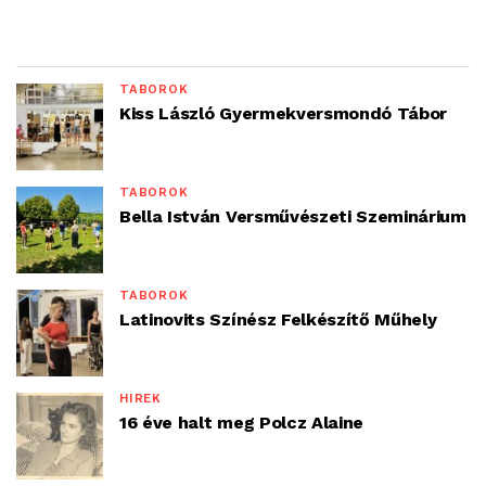
TÁBOROK
Kiss László Gyermekversmondó Tábor
TÁBOROK
Bella István Versművészeti Szeminárium
TÁBOROK
Latinovits Színész Felkészítő Műhely
HÍREK
16 éve halt meg Polcz Alaine