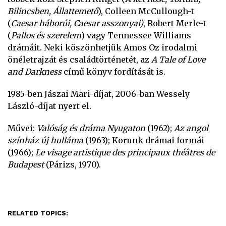
Bilincsben, Állattemető
), Colleen McCullough-t
(
Caesar háborúi, Caesar asszonyai)
, Robert Merle-t
(
Pallos és szerelem
) vagy Tennessee Williams
drámáit. Neki köszönhetjük Amos Oz irodalmi
önéletrajzát és családtörténetét, az
A Tale of Love
and Darkness
című könyv fordítását is.
1985-ben Jászai Mari-díjat, 2006-ban Wessely
László-díjat nyert el.
Művei:
Valóság és dráma Nyugaton
(1962);
Az angol
színház új hulláma
(1963); Korunk drámai formái
(1966);
Le visage artistique des principaux théâtres de
Budapest
(Párizs, 1970).
RELATED TOPICS: