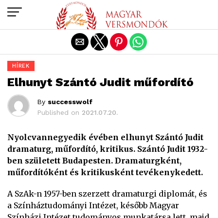
Exit mobile version
HÍREK
Elhunyt Szántó Judit műfordító
By
successwolf
Published on
2021.07.20.
Nyolcvannegyedik évében elhunyt Szántó Judit
dramaturg, műfordító, kritikus. Szántó Judit 1932-
ben született Budapesten. Dramaturgként,
műfordítóként és kritikusként tevékenykedett.
A SzAk-n 1957-ben szerzett dramaturgi diplomát, és
a Színháztudományi Intézet, később Magyar
Színházi Intézet tudományos munkatársa lett, majd