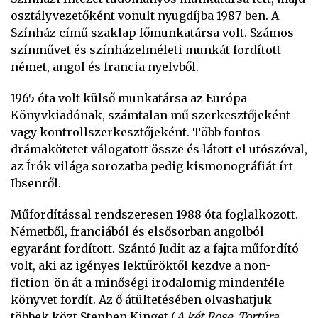
osztályvezetőként vonult nyugdíjba 1987-ben. A
Színház című szaklap főmunkatársa volt. Számos
színművet és színházelméleti munkát fordított
német, angol és francia nyelvből.
1965 óta volt külső munkatársa az Európa
Könyvkiadónak, számtalan mű szerkesztőjeként
vagy kontrollszerkesztőjeként. Több fontos
drámakötetet válogatott össze és látott el utószóval,
az Írók világa sorozatba pedig kismonográfiát írt
Ibsenről.
Műfordítással rendszeresen 1988 óta foglalkozott.
Németből, franciából és elsősorban angolból
egyaránt fordított. Szántó Judit az a fajta műfordító
volt, aki az igényes lektűröktől kezdve a non-
fiction-ön át a minőségi irodalomig mindenféle
könyvet fordít. Az ő átültetésében olvashatjuk
többek közt Stephen Kinget (
A két Rose, Tortúra,