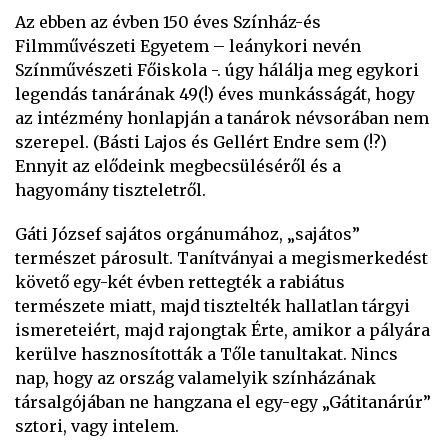
Az ebben az évben 150 éves Színház-és
Filmművészeti Egyetem – leánykori nevén
Színművészeti Főiskola -. úgy hálálja meg egykori
legendás tanárának 49(!) éves munkásságát, hogy
az intézmény honlapján a tanárok névsorában nem
szerepel. (Básti Lajos és Gellért Endre sem (!?)
Ennyit az elődeink megbecsüléséről és a
hagyomány tiszteletről.
Gáti József sajátos orgánumához, „sajátos”
természet párosult. Tanítványai a megismerkedést
követő egy-két évben rettegték a rabiátus
természete miatt, majd tisztelték hallatlan tárgyi
ismereteiért, majd rajongtak Érte, amikor a pályára
kerülve hasznosították a Tőle tanultakat. Nincs
nap, hogy az ország valamelyik színházának
társalgójában ne hangzana el egy-egy „Gátitanárúr”
sztori, vagy intelem.