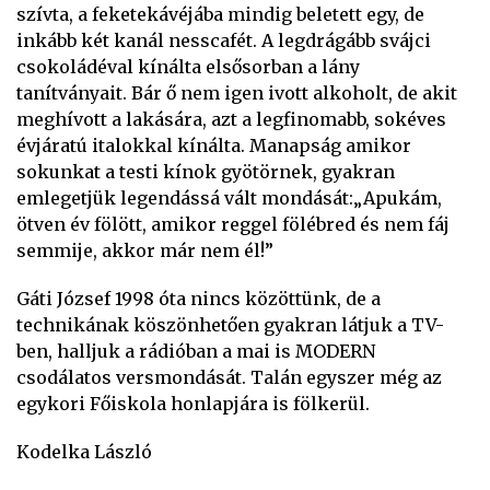
szívta, a feketekávéjába mindig beletett egy, de
inkább két kanál nesscafét. A legdrágább svájci
csokoládéval kínálta elsősorban a lány
tanítványait. Bár ő nem igen ivott alkoholt, de akit
meghívott a lakására, azt a legfinomabb, sokéves
évjáratú italokkal kínálta. Manapság amikor
sokunkat a testi kínok gyötörnek, gyakran
emlegetjük legendássá vált mondását:„Apukám,
ötven év fölött, amikor reggel fölébred és nem fáj
semmije, akkor már nem él!”
Gáti József 1998 óta nincs közöttünk, de a
technikának köszönhetően gyakran látjuk a TV-
ben, halljuk a rádióban a mai is MODERN
csodálatos versmondását. Talán egyszer még az
egykori Főiskola honlapjára is fölkerül.
Kodelka László