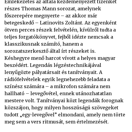
Emlékezetes az általa kezdeményezett tizenkét
részes Thomas Mann sorozat, amelynek
főszerepére megnyerte – az akkor már
betegeskedő – Latinovits Zoltánt. Az egyenként
ötven perces részek felvételén, kívülről tudta a
teljes forgatókönyvet, fejből idézte nemcsak a
klasszikusnak számító, hanem a
sorozatszerkesztő által írt részeket is.
Késhegyre menő harcot vívott a helyes magyar
beszédért. Legendás légzéstechnikájával
lenyűgözte pályatársait és tanítványait. A
rádiófelvételek egyik legnehezebb feladata a
színész számára – a mikrofon számára nem
hallható – levegővétel, ennek utánozhatatlan
mestere volt. Tanítványai közt legendák forognak
közszájon, hogy milyen hosszúságú szövegeket
tudott „egy-levegővel” elmondani, amely nem törte
meg sem a vers ritmusát, sem értelmezését.