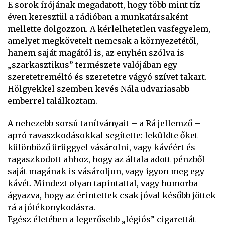
E sorok írójának megadatott, hogy több mint tíz
éven keresztül a rádióban a munkatársaként
mellette dolgozzon. A kérlelhetetlen vasfegyelem,
amelyet megkövetelt nemcsak a környezetétől,
hanem saját magától is, az enyhén szólva is
„szarkasztikus” természete valójában egy
szeretetreméltó és szeretetre vágyó szívet takart.
Hölgyekkel szemben kevés Nála udvariasabb
emberrel találkoztam.
A nehezebb sorsú tanítványait – a Rá jellemző –
apró ravaszkodásokkal segítette: leküldte őket
különböző ürüggyel vásárolni, vagy kávéért és
ragaszkodott ahhoz, hogy az általa adott pénzből
saját magának is vásároljon, vagy igyon meg egy
kávét. Mindezt olyan tapintattal, vagy humorba
ágyazva, hogy az érintettek csak jóval később jöttek
rá a jótékonykodásra.
Egész életében a legerősebb „légiós” cigarettát