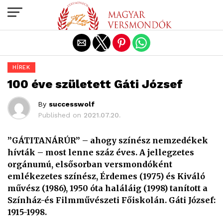
Exit mobile version
HÍREK
100 éve született Gáti József
By
successwolf
Published on
2021.07.20.
’’GÁTITANÁRÚR’’ – ahogy színész nemzedékek
hívták – most lenne száz éves. A jellegzetes
orgánumú, elsősorban versmondóként
emlékezetes színész, Érdemes (1975) és Kiváló
művész (1986), 1950 óta haláláig (1998) tanított a
Színház-és Filmművészeti Főiskolán. Gáti József:
1915-1998.