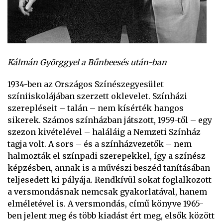
Kálmán Györggyel a Bűnbeesés után-ban
1934-ben az Országos Színészegyesület
színiiskolájában szerzett oklevelet. Színházi
szerepléseit – talán – nem kísérték hangos
sikerek. Számos színházban játszott, 1959-től – egy
szezon kivételével – haláláig a Nemzeti Színház
tagja volt. A sors – és a színházvezetők – nem
halmozták el színpadi szerepekkel, így a színész
képzésben, annak is a művészi beszéd tanításában
teljesedett ki pályája. Rendkívül sokat foglalkozott
a versmondásnak nemcsak gyakorlatával, hanem
elméletével is. A versmondás, című könyve 1965-
ben jelent meg és több kiadást ért meg, elsők között