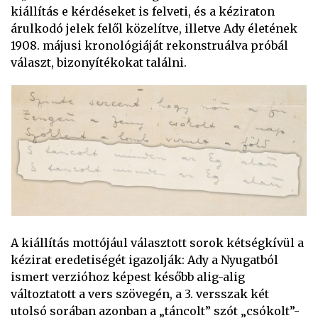
kiállítás e kérdéseket is felveti, és a kéziraton
árulkodó jelek felől közelítve, illetve Ady életének
1908. májusi kronológiáját rekonstruálva próbál
választ, bizonyítékokat találni.
A kiállítás mottójául választott sorok kétségkívül a
kézirat eredetiségét igazolják: Ady a Nyugatból
ismert verzióhoz képest később alig-alig
változtatott a vers szövegén, a 3. versszak két
utolsó sorában azonban a „táncolt” szót „csókolt”-