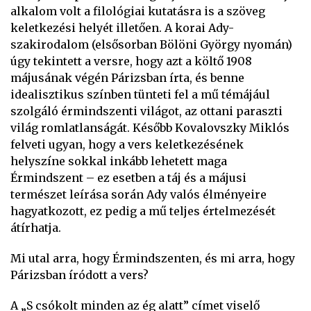
alkalom volt a filológiai kutatásra is a szöveg
keletkezési helyét illetően. A korai Ady-
szakirodalom (elsősorban Bölöni György nyomán)
úgy tekintett a versre, hogy azt a költő 1908
májusának végén Párizsban írta, és benne
idealisztikus színben tünteti fel a mű témájául
szolgáló érmindszenti világot, az ottani paraszti
világ romlatlanságát. Később Kovalovszky Miklós
felveti ugyan, hogy a vers keletkezésének
helyszíne sokkal inkább lehetett maga
Érmindszent – ez esetben a táj és a májusi
természet leírása során Ady valós élményeire
hagyatkozott, ez pedig a mű teljes értelmezését
átírhatja.
Mi utal arra, hogy Érmindszenten, és mi arra, hogy
Párizsban íródott a vers?
A „S csókolt minden az ég alatt” címet viselő