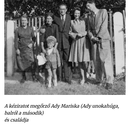
A kéziratot megőrző Ady Mariska (Ady unokahúga,
balról a második)
és családja