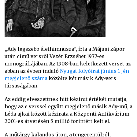
„Ady legszebb élethimnusza”, írta a Májusi zápor
után című versről Vezér Erzsébet 1977-es
monográfiájában. Az 1908-ban keletkezett verset az
abban az évben induló
Nyugat folyóirat június 1-jén
megjelenő száma
közölte két másik Ady-vers
társaságában.
Az eddig elveszettnek hitt kézirat értékét mutatja,
hogy az e verssel együtt megjelenő másik Ady-mű, a
Léda ajkai között kézirata a Központi Antikvárium
2001-es árverésén 5 millió forintért kelt el.
A műtárgy kalandos úton, a tengerentúlról,