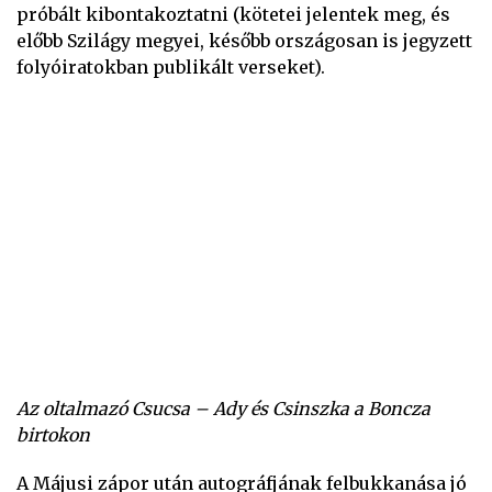
próbált kibontakoztatni (kötetei jelentek meg, és
előbb Szilágy megyei, később országosan is jegyzett
folyóiratokban publikált verseket).
Az oltalmazó Csucsa – Ady és Csinszka a Boncza
birtokon
A Májusi zápor után autográfjának felbukkanása jó