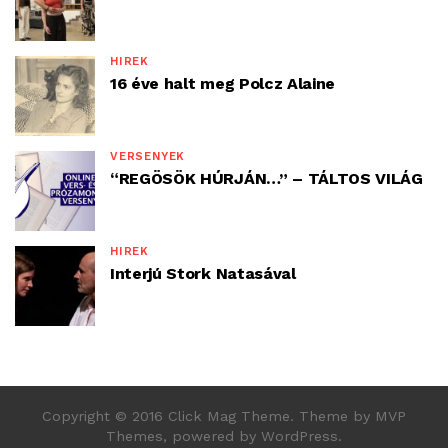
HÍREK
16 éve halt meg Polcz Alaine
VERSENYEK
“REGÖSÖK HÚRJÁN…” – TÁLTOS VILÁG
HÍREK
Interjú Stork Natasával
Copyright © 2016 Click Mag Theme. Theme by MVP
Themes, powered by WordPress.