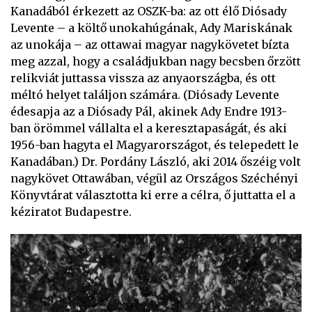
Kanadából érkezett az OSZK-ba: az ott élő Diósady
Levente – a költő unokahúgának, Ady Mariskának
az unokája – az ottawai magyar nagykövetet bízta
meg azzal, hogy a családjukban nagy becsben őrzött
relikviát juttassa vissza az anyaországba, és ott
méltó helyet találjon számára. (Diósady Levente
édesapja az a Diósady Pál, akinek Ady Endre 1913-
ban örömmel vállalta el a keresztapaságát, és aki
1956-ban hagyta el Magyarországot, és telepedett le
Kanadában.) Dr. Pordány László, aki 2014 őszéig volt
nagykövet Ottawában, végül az Országos Széchényi
Könyvtárat választotta ki erre a célra, ő juttatta el a
kéziratot Budapestre.