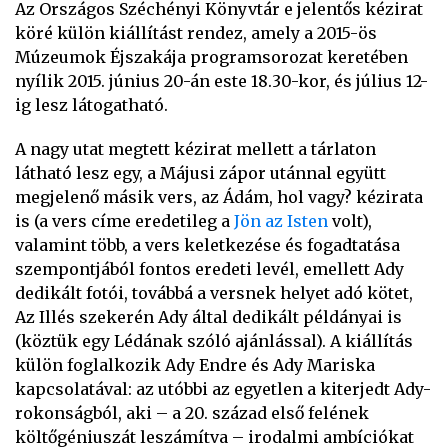
Az Országos Széchényi Könyvtár e jelentős kézirat
köré külön kiállítást rendez, amely a 2015-ös
Múzeumok Éjszakája programsorozat keretében
nyílik 2015. június 20-án este 18.30-kor, és július 12-
ig lesz látogatható.
A nagy utat megtett kézirat mellett a tárlaton
látható lesz egy, a Májusi zápor utánnal együtt
megjelenő másik vers, az Ádám, hol vagy? kézirata
is (a vers címe eredetileg a
Jön az Isten
volt),
valamint több, a vers keletkezése és fogadtatása
szempontjából fontos eredeti levél, emellett Ady
dedikált fotói, továbbá a versnek helyet adó kötet,
Az Illés szekerén Ady által dedikált példányai is
(köztük egy Lédának szóló ajánlással). A kiállítás
külön foglalkozik Ady Endre és Ady Mariska
kapcsolatával: az utóbbi az egyetlen a kiterjedt Ady-
rokonságból, aki – a 20. század első felének
költőgéniuszát leszámítva – irodalmi ambíciókat