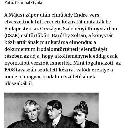
Fotó: Czimbal Gyula
A Májusi zápor után című Ady Endre-vers
elveszettnek hitt eredeti kéziratát mutatták be
Budapesten, az Országos Széchényi Könyvtárban
(OSZK) csütörtökön. Baróthy Zoltán, a könyvtár
kézirattárának munkatársa elmondta: a
dokumentum irodalomtörténeti jelentőségét
részben az adja, hogy a költeménynek eddig csak
nyomtatott verzióit ismerték. Mint fogalmazott, az
1908 tavaszán született kézirat valódi ereklye a
modern magyar irodalom születésének
időszakából.