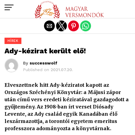
Exit mobile version
HÍREK
Ady-kézirat került elő!
By
successwolf
Published on
2021.07.20.
Elveszettnek hitt Ady-kéziratot kapott az
Országos Széchényi Könyvtár: a Májusi zápor
után című vers eredeti kéziratával gazdagodott a
gyűjtemény. Az 1908-ban írt verset Diósady
Levente, az Ady család egyik Kanadában élő
leszármazottja,
a torontói egyetem emeritus
professzora
adományozta a könyvtárnak.