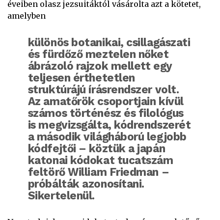
éveiben olasz jezsuitáktól vásárolta azt a kötetet,
amelyben
különös botanikai, csillagászati
és fürdőző meztelen nőket
ábrázoló rajzok mellett egy
teljesen érthetetlen
struktúrájú írásrendszer volt.
Az amatőrök csoportjain kívül
számos történész és filológus
is megvizsgálta, kódrendszerét
a második világháború legjobb
kódfejtői – köztük a japán
katonai kódokat tucatszám
feltörő William Friedman –
próbálták azonosítani.
Sikertelenül.