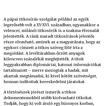
A pápai titkosírás-szolgálat például az egyik
legerősebb volt a XV-XVI. században, ugyanakkor a
velencei, milánói titkosírók is a szakma élvonalát
jelentették. A ránk maradt titkosírások jelentős
része olvasható, aminek az a magyarázata, hogy az
egykori címzett a titkos szöveg fölé írta a
megoldást. A levéltárakban őrzött anyagok
kilencven százalékát megfejtették. A titok
leggyakrabban diplomáciai, katonai információkat
tartalmazott – merre mozogtak a hadak, mit
akartak megtámadni, ki kivel kötött szövetséget,
honnan indítottak kereskedelmi járatokat.
A történészek jórészt ismerik a titkos
dokumentumokból utóbb kiolvasható titkokat.
Tudják, hogy ki volt áruló egy bizonyos korban,