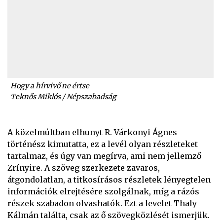
Hogy a hírvivő ne értse
Teknős Miklós / Népszabadság
A közelmúltban elhunyt R. Várkonyi Ágnes
történész kimutatta, ez a levél olyan részleteket
tartalmaz, és úgy van megírva, ami nem jellemző
Zrínyire. A szöveg szerkezete zavaros,
átgondolatlan, a titkosírásos részletek lényegtelen
információk elrejtésére szolgálnak, míg a rázós
részek szabadon olvashatók. Ezt a levelet Thaly
Kálmán találta, csak az ő szövegközlését ismerjük.