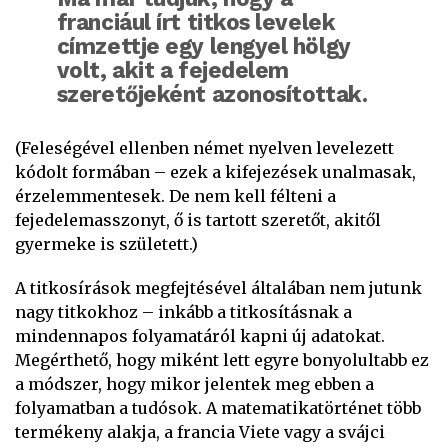
franciául írt titkos levelek
címzettje egy lengyel hölgy
volt, akit a fejedelem
szeretőjeként azonosítottak.
(Feleségével ellenben német nyelven levelezett
kódolt formában – ezek a kifejezések unalmasak,
érzelemmentesek. De nem kell félteni a
fejedelemasszonyt, ő is tartott szeretőt, akitől
gyermeke is született.)
A titkosírások megfejtésével általában nem jutunk
nagy titkokhoz – inkább a titkosításnak a
mindennapos folyamatáról kapni új adatokat.
Megérthető, hogy miként lett egyre bonyolultabb ez
a módszer, hogy mikor jelentek meg ebben a
folyamatban a tudósok. A matematikatörténet több
termékeny alakja, a francia Viete vagy a svájci