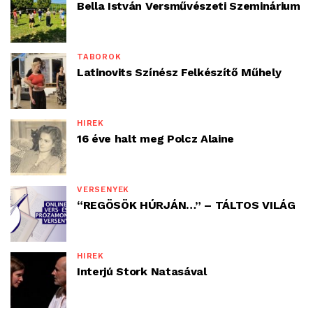
Bella István Versművészeti Szeminárium
TÁBOROK
Latinovits Színész Felkészítő Műhely
HÍREK
16 éve halt meg Polcz Alaine
VERSENYEK
“REGÖSÖK HÚRJÁN…” – TÁLTOS VILÁG
HÍREK
Interjú Stork Natasával