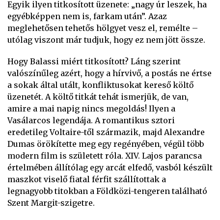
Egyik ilyen titkosított üzenete: „nagy úr leszek, ha
egyébképpen nem is, farkam után”. Azaz
meglehetősen tehetős hölgyet vesz el, remélte –
utólag viszont már tudjuk, hogy ez nem jött össze.
Hogy Balassi miért titkosított? Láng szerint
valószínűleg azért, hogy a hírvivő, a postás ne értse
a sokak által utált, konfliktusokat kereső költő
üzenetét. A költő titkát tehát ismerjük, de van,
amire a mai napig nincs megoldás! Ilyen a
Vasálarcos legendája. A romantikus sztori
eredetileg Voltaire-től származik, majd Alexandre
Dumas örökítette meg egy regényében, végül több
modern film is született róla. XIV. Lajos parancsa
értelmében állítólag egy arcát elfedő, vasból készült
maszkot viselő fiatal férfit szállítottak a
legnagyobb titokban a Földközi-tengeren található
Szent Margit-szigetre.