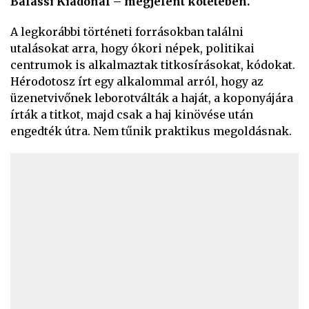
Balassi Kiadónál – megjelent kötetében.
A legkorábbi történeti forrásokban találni
utalásokat arra, hogy ókori népek, politikai
centrumok is alkalmaztak titkosírásokat, kódokat.
Hérodotosz írt egy alkalommal arról, hogy az
üzenetvivőnek leborotválták a haját, a koponyájára
írták a titkot, majd csak a haj kinövése után
engedték útra. Nem tűnik praktikus megoldásnak.