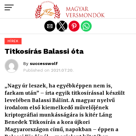
Exit mobile version
HÍREK
Titkosírás Balassi óta
By
successwolf
Published on
2021.07.20.
„Nagy úr leszek, ha egyébképpen nem is,
farkam után” – írta egyik titkosírással készült
levelében Balassi Bálint. A magyar nyelvű
irodalom első kiemelkedő művelőjének
kriptográfiai munkásságára is kitér Láng
Benedek Titkosírás a kora újkori
Magyarországon című, napokban – éppen a