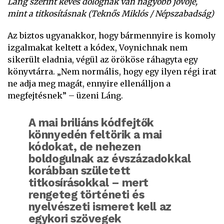
Láng szerint kevés dolognak van nagyobb jövője,
mint a titkosításnak (Teknős Miklós / Népszabadság)
Az biztos ugyanakkor, hogy bármennyire is komoly
izgalmakat keltett a kódex, Voynichnak nem
sikerült eladnia, végül az örököse ráhagyta egy
könyvtárra. „Nem normális, hogy egy ilyen régi irat
ne adja meg magát, ennyire ellenálljon a
megfejtésnek” – üzeni Láng.
A mai briliáns kódfejtők
könnyedén feltörik a mai
kódokat, de nehezen
boldogulnak az évszázadokkal
korábban született
titkosírásokkal – mert
rengeteg történeti és
nyelvészeti ismeret kell az
egykori szövegek