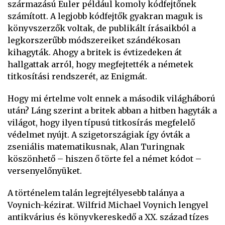
származású Euler például komoly kódfejtőnek
számított. A legjobb kódfejtők gyakran maguk is
könyvszerzők voltak, de publikált írásaikból a
legkorszerűbb módszereiket szándékosan
kihagyták. Ahogy a britek is évtizedeken át
hallgattak arról, hogy megfejtették a németek
titkosítási rendszerét, az Enigmát.
Hogy mi értelme volt ennek a második világháború
után? Láng szerint a britek abban a hitben hagyták a
világot, hogy ilyen típusú titkosírás megfelelő
védelmet nyújt. A szigetországiak így óvták a
zseniális matematikusnak, Alan Turingnak
köszönhető – hiszen ő törte fel a német kódot –
versenyelőnyüket.
A történelem talán legrejtélyesebb talánya a
Voynich-kézirat. Wilfrid Michael Voynich lengyel
antikvárius és könyvkereskedő a XX. század tízes