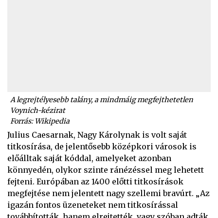
A legrejtélyesebb talány, a mindmáig megfejthetetlen
Voynich-kézirat
Forrás: Wikipedia
Julius Caesarnak, Nagy Károlynak is volt saját
titkosírása, de jelentősebb középkori városok is
előálltak saját kóddal, amelyeket azonban
könnyedén, olykor szinte ránézéssel meg lehetett
fejteni. Európában az 1400 előtti titkosírások
megfejtése nem jelentett nagy szellemi bravúrt. „Az
igazán fontos üzeneteket nem titkosírással
továbbították, hanem elrejtették, vagy szóban adták