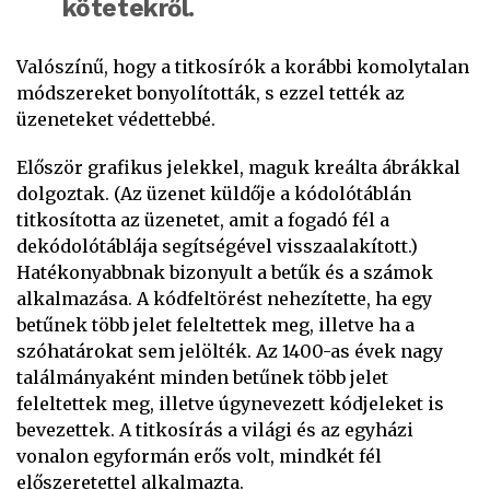
kötetekről.
Valószínű, hogy a titkosírók a korábbi komolytalan
módszereket bonyolították, s ezzel tették az
üzeneteket védettebbé.
Először grafikus jelekkel, maguk kreálta ábrákkal
dolgoztak. (Az üzenet küldője a kódolótáblán
titkosította az üzenetet, amit a fogadó fél a
dekódolótáblája segítségével visszaalakított.)
Hatékonyabbnak bizonyult a betűk és a számok
alkalmazása. A kódfeltörést nehezítette, ha egy
betűnek több jelet feleltettek meg, illetve ha a
szóhatárokat sem jelölték. Az 1400-as évek nagy
találmányaként minden betűnek több jelet
feleltettek meg, illetve úgynevezett kódjeleket is
bevezettek. A titkosírás a világi és az egyházi
vonalon egyformán erős volt, mindkét fél
előszeretettel alkalmazta.