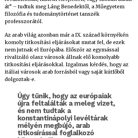
át” – tudtuk meg Láng Benedektől, a Műegyetem
filozófia és tudománytörténet tanszék
professzorától.
Az arab világ azonban már a IX. század környékén
komoly titkosítási eljárásokat mutat fel, de ezek
nem jutnak el Európába. Először az egymással
rivalizáló olasz városok állnak elő komolyabb
titkosítási eljárásokkal. Izgalmas kérdés, hogy az
itáliai városok arab forrásból vagy saját kútfőből
dolgoztak-e.
Úgy tűnik, hogy az európaiak
újra feltalálták a meleg vizet,
és nem tudtak a
konstantinápolyi levéltárak
mélyén megbújó, arab
titkosírással foglalkozó