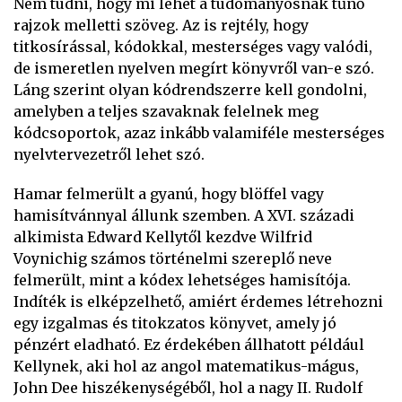
Nem tudni, hogy mi lehet a tudományosnak tűnő
rajzok melletti szöveg. Az is rejtély, hogy
titkosírással, kódokkal, mesterséges vagy valódi,
de ismeretlen nyelven megírt könyvről van-e szó.
Láng szerint olyan kódrendszerre kell gondolni,
amelyben a teljes szavaknak felelnek meg
kódcsoportok, azaz inkább valamiféle mesterséges
nyelvtervezetről lehet szó.
Hamar felmerült a gyanú, hogy blöffel vagy
hamisítvánnyal állunk szemben. A XVI. századi
alkimista Edward Kellytől kezdve Wilfrid
Voynichig számos történelmi szereplő neve
felmerült, mint a kódex lehetséges hamisítója.
Indíték is elképzelhető, amiért érdemes létrehozni
egy izgalmas és titokzatos könyvet, amely jó
pénzért eladható. Ez érdekében állhatott például
Kellynek, aki hol az angol matematikus-mágus,
John Dee hiszékenységéből, hol a nagy II. Rudolf