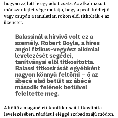
hogyan zajlott le egy adott csata. Az alkalmazott
módszer fejlettsége mutatja, hogy a profi kódfejtő
vagy csupán a tanulatlan rokon elől titkolták-e az
üzenetet.
Balassinál a hírvivő volt ez a
személy. Robert Boyle, a híres
angol fizikus-vegyész alkímiai
levelezését segédei,
tanítványai elől titkosította.
Balassi titkosírását egyébként
nagyon könnyű feltörni – ő az
ábécé első betűit az ábécé
második felének betűivel
feleltette meg.
A költő a magánéleti konfliktusait titkosította
levelezésében, ráadásul eléggé szabad szájú módon.