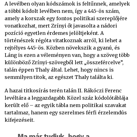
A levélben olyan kódszámok is feltűnnek, amelyek
a többi kódolt levélben nem, így a 445-ös szám,
amely a korszak egy fontos politikai szereplőjére
vonatkozhat, mert Zrínyi őt javasolta a nádori
pozíció egyetlen érdemes jelöltjeként. A
történészek régóta vitatkoznak arról, ki lehet a
rejtélyes 445-ös. Közben növekszik a gyanú, és
Láng is ezen a véleményen van, hogy a szöveg több
különböző Zrínyi-szövegből lett „összefércelve”,
talán éppen Thaly által. Lehet, hogy nincs is
semmilyen titok, az egészet Thaly találta ki.
A hazai titkosírás terén talán II. Rákóczi Ferenc
levéltára a leggazdagabb. Közel száz kódolótáblája
került elő – az egyik tábla nem politikai szavakat
tartalmaz, hanem egy szerelmes férfi érzelemdús
kifejezéseit.
Ma már tudjuk, hogy a