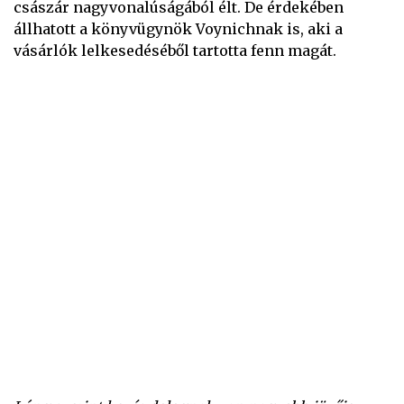
császár nagyvonalúságából élt. De érdekében
állhatott a könyvügynök Voynichnak is, aki a
vásárlók lelkesedéséből tartotta fenn magát.