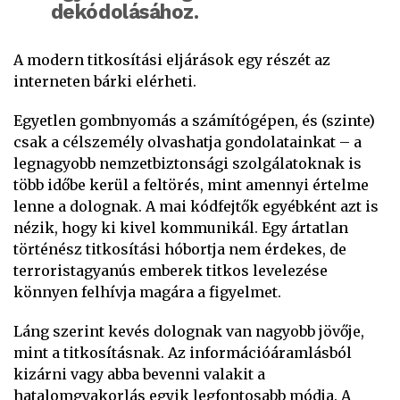
dekódolásához.
A modern titkosítási eljárások egy részét az
interneten bárki elérheti.
Egyetlen gombnyomás a számítógépen, és (szinte)
csak a célszemély olvashatja gondolatainkat – a
legnagyobb nemzetbiztonsági szolgálatoknak is
több időbe kerül a feltörés, mint amennyi értelme
lenne a dolognak. A mai kódfejtők egyébként azt is
nézik, hogy ki kivel kommunikál. Egy ártatlan
történész titkosítási hóbortja nem érdekes, de
terroristagyanús emberek titkos levelezése
könnyen felhívja magára a figyelmet.
Láng szerint kevés dolognak van nagyobb jövője,
mint a titkosításnak. Az információáramlásból
kizárni vagy abba bevenni valakit a
hatalomgyakorlás egyik legfontosabb módja. A