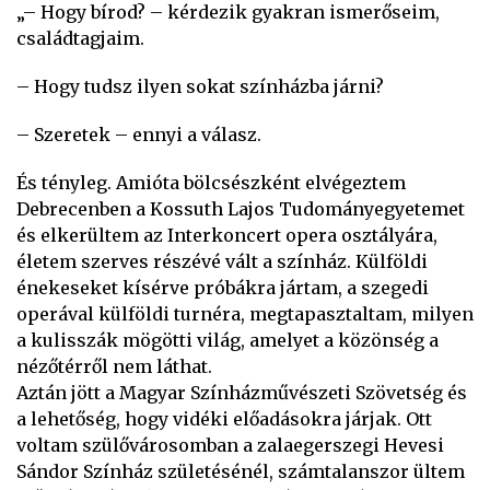
„– Hogy bírod? – kérdezik gyakran ismerőseim,
családtagjaim.
– Hogy tudsz ilyen sokat színházba járni?
– Szeretek – ennyi a válasz.
És tényleg. Amióta bölcsészként elvégeztem
Debrecenben a Kossuth Lajos Tudományegyetemet
és elkerültem az Interkoncert opera osztályára,
életem szerves részévé vált a színház. Külföldi
énekeseket kísérve próbákra jártam, a szegedi
operával külföldi turnéra, megtapasztaltam, milyen
a kulisszák mögötti világ, amelyet a közönség a
nézőtérről nem láthat.
Aztán jött a Magyar Színházművészeti Szövetség és
a lehetőség, hogy vidéki előadásokra járjak. Ott
voltam szülővárosomban a zalaegerszegi Hevesi
Sándor Színház születésénél, számtalanszor ültem