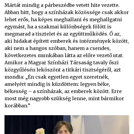
Mártát mindig a párbeszédbe vetett hite vezette.
Abban hitt, hogy a színházak közössége csak akkor
lehet erős, ha képes meghallani és meghallgatni
egymást, ha a szakmai különbségek fölött is
megmarad a tisztelet és az együttműködés. Ő az,
aki hidakat épített emberek és intézmények között,
aki nem a hangos szóban, hanem a csendes,
következetes munkában látta az előre vezető utat.
Amikor a Magyar Színházi Társaság tavaly őszi
közgyűlésén leköszönt a titkári tisztségéről, azt
mondta: „Én csak egyetlen egyet szeretnék,
amelyért mindig is küzdöttem: legyen béke,
békesség – a színházak, az emberek között. Erre
most még nagyobb szükség lenne, mint bármikor
korábban.”