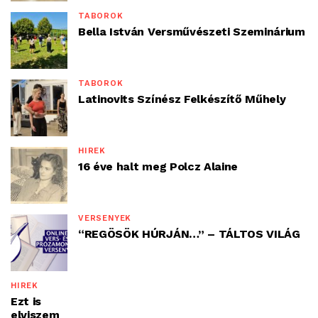
TÁBOROK
Bella István Versművészeti Szeminárium
TÁBOROK
Latinovits Színész Felkészítő Műhely
HÍREK
16 éve halt meg Polcz Alaine
VERSENYEK
“REGÖSÖK HÚRJÁN…” – TÁLTOS VILÁG
HÍREK
Ezt is
elviszem