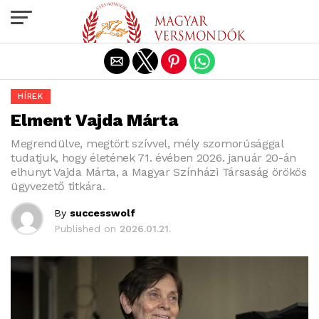
Exit mobile version
HÍREK
Elment Vajda Márta
Megrendülve, megtört szívvel, mély szomorúsággal
tudatjuk, hogy életének 71. évében 2026. január 20-án
elhunyt Vajda Márta, a Magyar Színházi Társaság örökös
ügyvezető titkára.
By
successwolf
Published on
2026.01.21.