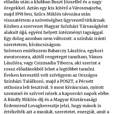
előadás után a klubban Ruszt Józseffel és a nagy
öregekkel. Aztán egy kis kitérő a Városmajorba,
majd 1991-ben, Szűcs Miklós távozása után
visszatértem a szövetséghez ügyvezető titkárnak.
Közben a szervezet Magyar Színházi Társaságként
alakult újjá, egyéni helyett intézményi tagsággal.
Egy dolog azonban nem változott: a színház iránti
szeretetem, kíváncsiságom.
Szívesen emlékszem Babarczy Lászlóra, egykori
mentoromra, akitől rengeteget tanultam, Vámos
Lászlóra, vagy Csizmadia Tiborra, aki szerint a
rossz előadásokból lehet a legtöbbet tanulni.
Éveken keresztül volt szívügyem az Országos
Színházi Találkozó, majd a POSZT, a Pécsett
otthonra lelt fesztivál. S most kíváncsian, nyitott
szemmel és szívvel nézek a kaposvári napok elébe.
A Bánffy Miklós-díj és a Magyar Köztársasági
Érdemrend Lovagkeresztje jelzi, hogy mások is
értékelték azt a munkát, szeretetet, energiát, amit a