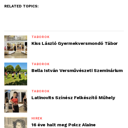
RELATED TOPICS:
TÁBOROK
Kiss László Gyermekversmondó Tábor
TÁBOROK
Bella István Versművészeti Szeminárium
TÁBOROK
Latinovits Színész Felkészítő Műhely
HÍREK
16 éve halt meg Polcz Alaine