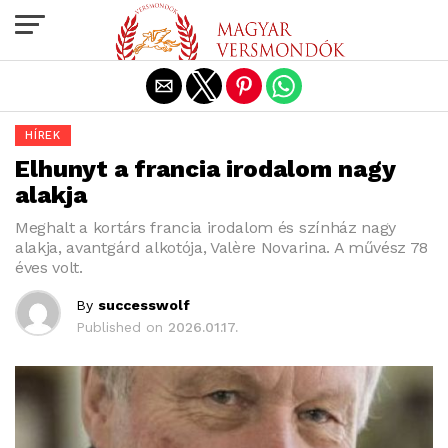
Exit mobile version
HÍREK
Elhunyt a francia irodalom nagy
alakja
Meghalt a kortárs francia irodalom és színház nagy
alakja, avantgárd alkotója, Valère Novarina. A művész 78
éves volt.
By
successwolf
Published on
2026.01.17.