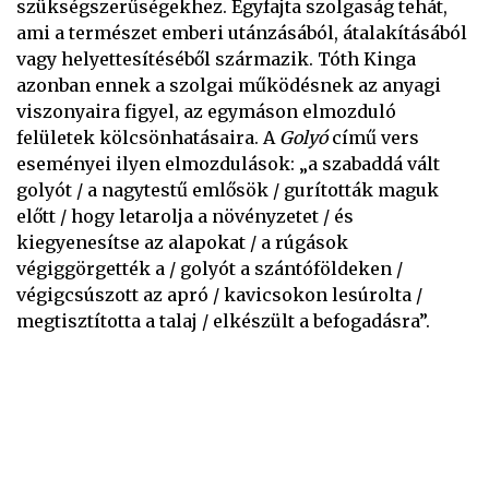
szükségszerűségekhez. Egyfajta szolgaság tehát,
ami a természet emberi utánzásából, átalakításából
vagy helyettesítéséből származik. Tóth Kinga
azonban ennek a szolgai működésnek az anyagi
viszonyaira figyel, az egymáson elmozduló
felületek kölcsönhatásaira. A
Golyó
című vers
eseményei ilyen elmozdulások: „a szabaddá vált
golyót / a nagytestű emlősök / gurították maguk
előtt / hogy letarolja a növényzetet / és
kiegyenesítse az alapokat / a rúgások
végiggörgették a / golyót a szántóföldeken /
végigcsúszott az apró / kavicsokon lesúrolta /
megtisztította a talaj / elkészült a befogadásra”.