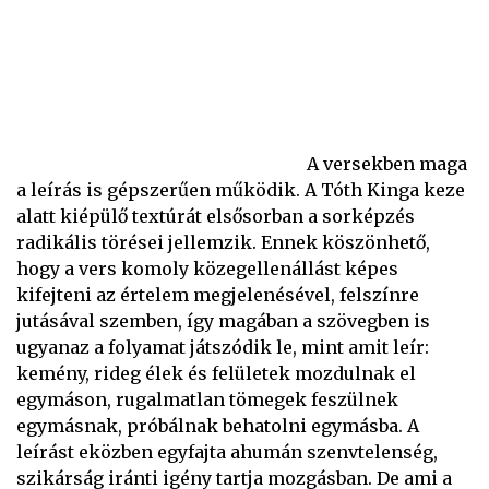
A versekben maga
a leírás is gépszerűen működik. A Tóth Kinga keze
alatt kiépülő textúrát elsősorban a sorképzés
radikális törései jellemzik. Ennek köszönhető,
hogy a vers komoly közegellenállást képes
kifejteni az értelem megjelenésével, felszínre
jutásával szemben, így magában a szövegben is
ugyanaz a folyamat játszódik le, mint amit leír:
kemény, rideg élek és felületek mozdulnak el
egymáson, rugalmatlan tömegek feszülnek
egymásnak, próbálnak behatolni egymásba. A
leírást eközben egyfajta ahumán szenvtelenség,
szikárság iránti igény tartja mozgásban. De ami a