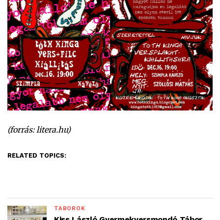
(forrás: litera.hu)
RELATED TOPICS:
TÁBOROK
Kiss László Gyermekversmondó Tábor