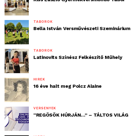
TÁBOROK
Bella István Versművészeti Szeminárium
TÁBOROK
Latinovits Színész Felkészítő Műhely
HÍREK
16 éve halt meg Polcz Alaine
VERSENYEK
“REGÖSÖK HÚRJÁN…” – TÁLTOS VILÁG