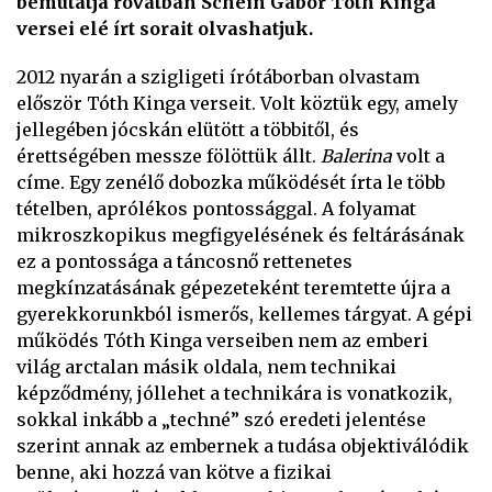
bemutatja rovatban Schein Gábor Tóth Kinga
versei elé írt sorait olvashatjuk.
2012 nyarán a szigligeti írótáborban olvastam
először Tóth Kinga verseit. Volt köztük egy, amely
jellegében jócskán elütött a többitől, és
érettségében messze fölöttük állt.
Balerina
volt a
címe. Egy zenélő dobozka működését írta le több
tételben, aprólékos pontossággal. A folyamat
mikroszkopikus megfigyelésének és feltárásának
ez a pontossága a táncosnő rettenetes
megkínzatásának gépezeteként teremtette újra a
gyerekkorunkból ismerős, kellemes tárgyat. A gépi
működés Tóth Kinga verseiben nem az emberi
világ arctalan másik oldala, nem technikai
képződmény, jóllehet a technikára is vonatkozik,
sokkal inkább a „techné” szó eredeti jelentése
szerint annak az embernek a tudása objektiválódik
benne, aki hozzá van kötve a fizikai