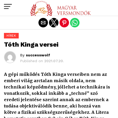
Exit mobile version
HÍREK
Tóth Kinga versei
By
successwolf
Published on
2021.07.20.
A gépi működés Tóth Kinga verseiben nem az
emberi világ arctalan másik oldala, nem
technikai képződmény, jóllehet a technikára is
vonatkozik, sokkal inkább a „techné” szó
eredeti jelentése szerint annak az embernek a
tudása objektiválódik benne, aki hozzá van
kötve a fizikai szükségszerűségekhez. A Litera