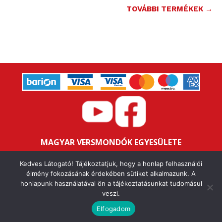
TOVÁBBI TERMÉKEK →
MAGYAR VERSMONDÓK EGYESÜLETE
Bankszámlaszám: 16200106-11646259
Kedves Látogató! Tájékoztatjuk, hogy a honlap felhasználói
Adószám: 18047352-1-43
élmény fokozásának érdekében sütiket alkalmazunk. A
honlapunk használatával ön a tájékoztatásunkat tudomásul
veszi.
IMPRESSZUM
ALAPSZABÁLY
ÁSZF
ADATVÉDELMI NYILATKOZAT
FELHASZNÁLÁSI FELTÉTELEK
Elfogadom