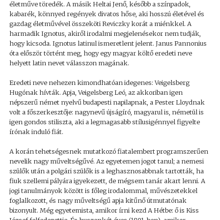
életműve töredék. A másik Heltai Jenő, később a színpadok,
kabarék, könnyed regények divatos hőse, aki hosszú életével és
gazdag életművével összeköti Reviczky korát a miénkkel. A
harmadik Ignotus, akiről irodalmi megjelenésekor nem tudják,
hogy kicsoda. Ignotus latinul ismeretlent jelent. Janus Pannonius
óta először történt meg, hogy egy magyar költő eredeti neve
helyett latin nevet válasszon magának.
Eredeti neve nehezen kimondhatóan idegenes: Veigelsberg
Hugónak hívták. Apja, Veigelsberg Leó, az akkoriban igen
népszerű német nyelvű budapesti napilapnak, a Pester Lloydnak
volt a főszerkesztője: nagynevű újságíró, magyarul is, németül is
igen gondos stiliszta, aki a legmagasabb stílusigénnyel figyelte
írónak induló fiát.
A korán tehetségesnek mutatkozó fiatalembert programszerűen
nevelik nagy műveltségűvé. Az egyetemen jogot tanul; a nemesi
szülők után a polgári szülők is a leghasznosabbnak tartották, ha
fiuk szellemi pályára igyekezett, de mégsem tanár akart lenni. A
jogi tanulmányok között is főleg irodalommal, művészetekkel
foglalkozott, és nagy műveltségű apja kitűnő útmutatónak
bizonyult. Még egyetemista, amikor írni kezd A Hétbe: ő is Kiss