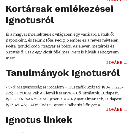
Kortársak emlékezései
Ignotusról
Él a magyar intellektuelek világában egy Vasálarc. Látjuk őt
naponként, és félünk tőle. Pedig jó ember ez a neves névtelen.
Poéta, gondolkodó, magyar és bölcs. Az eleven megértés és
biztatás ő. Csak egy kicsit félelmes. Nem is hívják sehogysem,
mert
TOVÁBB →
Tanulmányok Ignotusról
• S-ó: Magyarosság és irodalom = Huszadik Század, 1904. I. 225-
226; • GYULAI Pál: A Slemil keservei = Uő: Bírálatok, Budapest,
1911; • HATVANY Lajos: Ignotus = A Nyugat almanach, Budapest,
1912. 45-46; • ADY Endre: Ignotus háborús könyve =
TOVÁBB →
Ignotus linkek