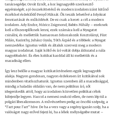
tanársegédje; Osvát Ernőt, a kor legnagyobb szerkesztő
egyéniségét; a jó összeköttetésű és modern irodalom iránt kitűnő
érzékkel érdeklődő Fenyő Miksát. Ők teszik lehetővé a folyóirat
fenntartását és működését. De ez csak a keret: a cél a modern
irodalom. Ady Endre, Móricz Zsigmond, Babits Mihály – ezeknek
kell a főszereplőknek lenni, ezek számára kell a Nyugatot
csinálni, és mellettük hamarosan felsorakozik Kosztolányi, Füst
Milán, Karinthy, Juhász Gyula, Tóth Árpád és a többiek: a Nyugat
nemzedéke. Ignotus velük és általuk szervezi meg a modern
magyar irodalmat. Saját költő és író voltát dobja áldozatul a nála
nagyobbakért. És éles kritikai karddal áll ki mellettük és a
maradiság ellen.
Így lesz belőle a magyar kritikatörténelem egyik legnagyobb
alakja. Nagyon gondosan, nagyon érdekesen írt kritikáival sok
mindenben vitatkozhatunk. Ignotus szemben áll a maradisággal,
mindig a haladás oldalán van, de nem politikus író, sőt
idegenkedik attól, hogy az irodalom közvetlen politikai célok
kifejezője legyen. Harcol a nemesi reakció ellen, de nem lép túl a
polgári liberalizmuson. A művészetben pedig az öncélú szépség, a
“l’art pour l’art” híve. De ha a vers vagy a regény igazán szép, ha a
valóságot nagy erővel fejezi ki, ha a lélek mélységeibe mutat –