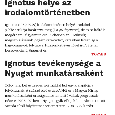
Ignotus helye az
irodalomtörténetben
Ignotus (1869-1949) irodalomtörténeti helyét irodalmi
publicisztikája határozza meg (l. a 96. fejezetet), de mint költő is
megérdemli figyelmünket. Cikkeiben az új lelkiség
megszólalásának jogáért verekedett, verseiben látszólag a
hagyományok folytatója. Huszonkét éves fővel írt A Slemil
keservei című, öngúnyt és
TOVÁBB →
Ignotus tevékenysége a
Nyugat munkatársaként
Több mint két évtizedes írói múlttal lett egyik alapítója a
folyóiratnak. A század első éveire A Hét és a Magyar Hírlap
munkatársaként országszerte ismertté váltak progresszív
nézetei. 1906-07-ben a Nyugat egyik elődjeként számon tartott
Szerda című folyóiratot szerkesztette. 1908-1929 között
TOVÁBB →