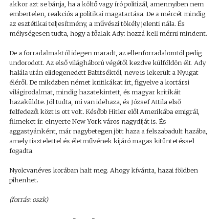
akkor azt se bánja, ha a költő vagy író politizál, amennyiben nem
embertelen, reakciós a politikai magatartása. De a mércét mindig
az esztétikai teljesítmény, a művészi tökély jelenti nála. És
mélységesen tudta, hogy a főalak Ady: hozzá kell mérni mindent.
De a forradalmaktól idegen maradt, az ellenforradalomtól pedig
undorodott. Az első világháború végétől kezdve külföldön élt. Ady
halála után elidegenedett Babitséktól, neve is lekerült a Nyugat
éléről. De miközben német kritikákat írt, figyelve a kortársi
világirodalmat, mindig hazatekintett, és magyar kritikáit
hazaküldte. Jól tudta, mi van idehaza, és József Attila első
felfedezői közt is ott volt. Később Hitler elől Amerikába emigrál,
filmeket ír: elnyerte New York város nagydíját is. És
aggastyánként, már nagybetegen jött haza a felszabadult hazába,
amely tisztelettel és életművének kijáró magas kitüntetéssel
fogadta.
Nyolcvanéves korában halt meg. Ahogy kívánta, hazai földben
pihenhet.
(forrás: oszk)