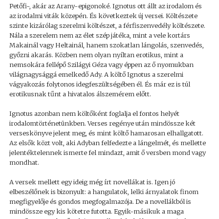
Petőfi-, akár az Arany-epigonoké. Ignotus ott állt az irodalom és
az irodalmi viták közepén. És következtek új versei. Költészete
szinte kizárólag szerelmi költészet, a férfiszenvedély költészete.
Nála a szerelem nem az élet szép játéka, mint a vele kortárs
Makainál vagy Heltainál, hanem szokatlan lángolás, szenvedés,
győzni akarás. Közben nem olyan nyíltan erotikus, mint a
nemsokára fellépő Szilágyi Géza vagy éppen az ő nyomukban
világnagysággá emelkedő Ady. A költő Ignotus a szerelmi
vágyakozás folytonos idegfeszültségében él. És már ez is túl
erotikusnak tűnt a hivatalos álszemérem előtt.
Ignotus azonban nem költőként foglalja el fontos helyét
irodalomtörténetünkben. Verses regénye után mindössze két
verseskönyve jelent meg, és mint költő hamarosan elhallgatott.
Az elsők közt volt, aki Adyban felfedezte a lángelmét, és mellette
jelentéktelennek ismerte fel mindazt, amit ő versben mond vagy
mondhat.
A versek mellett egy ideig még írt novellákat is. Igen jó
elbeszélőnek is bizonyult: a hangulatok, lelki árnyalatok finom
megfigyelője és gondos megfogalmazója. De a novellákból is
mindössze egy kis kötetre futotta. Egyik-másikuk a maga