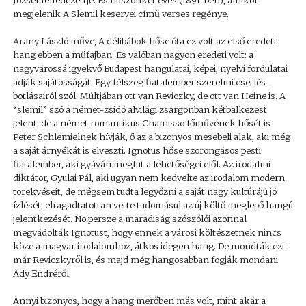
József felfedezettje. És huszonkét éves (1891-ben), amikor
megjelenik A Slemil keservei című verses regénye.
Arany László műve, A délibábok hőse óta ez volt az első eredeti
hang ebben a műfajban. És valóban nagyon eredeti volt: a
nagyvárossá igyekvő Budapest hangulatai, képei, nyelvi fordulatai
adják sajátosságát. Egy félszeg fiatalember szerelmi csetlés-
botlásairól szól. Múltjában ott van Reviczky, de ott van Heine is. A
“slemil” szó a német-zsidó alvilági zsargonban kétbalkezest
jelent, de a német romantikus Chamisso főművének hősét is
Peter Schlemielnek hívják, ő az a bizonyos mesebeli alak, aki még
a saját árnyékát is elveszti. Ignotus hőse szorongásos pesti
fiatalember, aki gyáván megfut a lehetőségei elől. Az irodalmi
diktátor, Gyulai Pál, aki ugyan nem kedvelte az irodalom modern
törekvéseit, de mégsem tudta legyőzni a saját nagy kultúrájú jó
ízlését, elragadtatottan vette tudomásul az új költő meglepő hangú
jelentkezését. No persze a maradiság szószólói azonnal
megvádolták Ignotust, hogy ennek a városi költészetnek nincs
köze a magyar irodalomhoz, átkos idegen hang. De mondták ezt
már Reviczkyről is, és majd még hangosabban fogják mondani
Ady Endréről.
Annyi bizonyos, hogy a hang merőben más volt, mint akár a