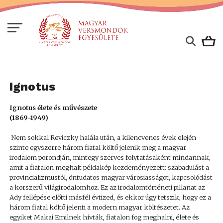
Ignotus
Ignotus élete és művészete
(1869-1949)
Nem sokkal Reviczky halála után, a kilencvenes évek elején
szinte egyszerre három fiatal költő jelenik meg a magyar
irodalom porondján, mintegy szerves folytatásaként mindannak,
amit a fiatalon meghalt példakép kezdeményezett: szabadulást a
provincializmustól, öntudatos magyar városiasságot, kapcsolódást
a korszerű világirodalomhoz. Ez az irodalomtörténeti pillanat az
Ady fellépése előtti másfél évtized, és ekkor úgy tetszik, hogy ez a
három fiatal költő jelenti a modern magyar költészetet. Az
egyiket Makai Emilnek hívták, fiatalon fog meghalni, élete és