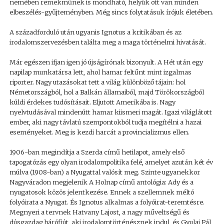
nemében remekműnek is mondható, helyük ott van minden
elbeszélés-gyűjteményben. Még sincs folytatásuk írójuk életében.
A századforduló után ugyanis Ignotus a kritikában és az
irodalomszervezésben találta meg a maga történelmi hivatását.
Már egészen ifjan igen jó újságírónak bizonyult. A Hét után egy
napilap munkatársa lett, ahol hamar feltűnt mint izgalmas
riporter. Nagy utazásokat tett a világ különböző tájain: hol
Németországból, hol a Balkán államaiból, majd Törökországból
küldi érdekes tudósításait. Eljutott Amerikába is. Nagy
nyelvtudásával mindenütt hamar kiismeri magát. Igazi világlátott
ember, aki nagy távlatú szempontokból tudja megítélni a hazai
eseményeket. Meg is kezdi harcát a provincializmus ellen.
1906-ban megindítja a Szerda című hetilapot, amely első
tapogatózás egy olyan irodalompolitika felé, amelyet azután két év
múlva (1908-ban) a Nyugattal valósít meg. Szinte ugyanekkor
Nagyváradon megjelenik A Holnap című antológia: Ady és a
nyugatosok közös jelentkezése. Ennek a szellemnek méltó
folyóirata a Nyugat. És Ignotus alkalmas a folyóirat-teremtésre.
Megnyeri a tervnek Hatvany Lajost, a nagy műveltségű és
dúsgazdag bárófiút, aki irodalomtörténésznek indul, és Gyulai Pál