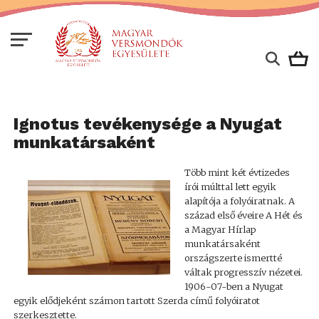
Ignotus tevékenysége a Nyugat
munkatársaként
Több mint két évtizedes
írói múlttal lett egyik
alapítója a folyóiratnak. A
század első éveire A Hét és
a Magyar Hírlap
munkatársaként
országszerte ismertté
váltak progresszív nézetei.
1906-07-ben a Nyugat
egyik elődjeként számon tartott Szerda című folyóiratot
szerkesztette.