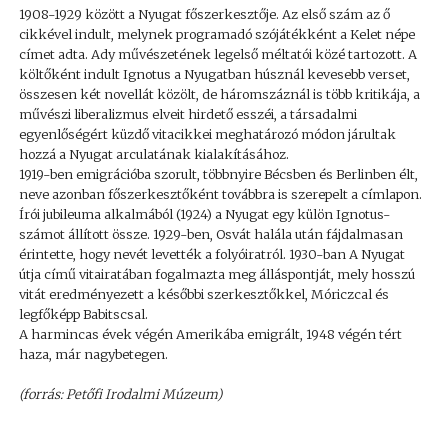
1908-1929 között a Nyugat főszerkesztője. Az első szám az ő
cikkével indult, melynek programadó szójátékként a Kelet népe
címet adta. Ady művészetének legelső méltatói közé tartozott. A
költőként indult Ignotus a Nyugatban húsznál kevesebb verset,
összesen két novellát közölt, de háromszáznál is több kritikája, a
művészi liberalizmus elveit hirdető esszéi, a társadalmi
egyenlőségért küzdő vitacikkei meghatározó módon járultak
hozzá a Nyugat arculatának kialakításához.
1919-ben emigrációba szorult, többnyire Bécsben és Berlinben élt,
neve azonban főszerkesztőként továbbra is szerepelt a címlapon.
Írói jubileuma alkalmából (1924) a Nyugat egy külön Ignotus-
számot állított össze. 1929-ben, Osvát halála után fájdalmasan
érintette, hogy nevét levették a folyóiratról. 1930-ban A Nyugat
útja című vitairatában fogalmazta meg álláspontját, mely hosszú
vitát eredményezett a későbbi szerkesztőkkel, Móriczcal és
legfőképp Babitscsal.
A harmincas évek végén Amerikába emigrált, 1948 végén tért
haza, már nagybetegen.
(forrás: Petőfi Irodalmi Múzeum)