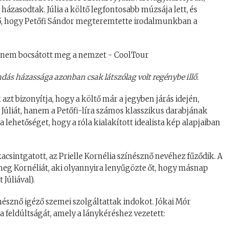
ázasodtak. Júlia a költő legfontosabb múzsája lett, és
, hogy Petőfi Sándor megteremtette irodalmunkban a
endás házassága azonban csak látszólag volt regénybe illő.
zt bizonyítja, hogy a költő már a jegyben járás idején,
a Júliát, hanem a Petőfi-líra számos klasszikus darabjának
a lehetőséget, hogy a róla kialakított idealista kép alapjaiban
acsintgatott, az Prielle Kornélia színésznő nevéhez fűződik. A
meg Kornéliát, aki olyannyira lenyűgözte őt, hogy másnap
 Júliával).
észnő igéző szemei szolgáltattak indokot. Jókai Mór
 feldúltságát, amely a lánykéréshez vezetett: