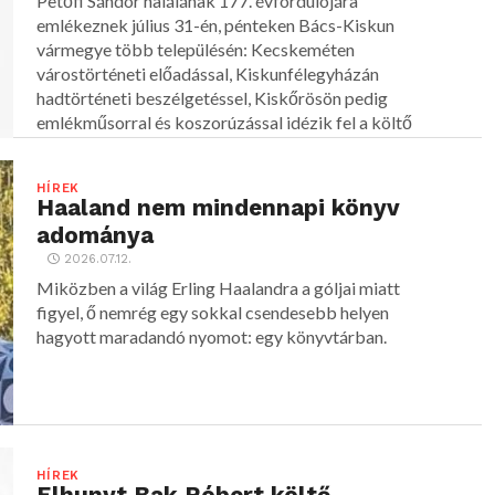
Petőfi Sándor halálának 177. évfordulójára
emlékeznek július 31-én, pénteken Bács-Kiskun
vármegye több településén: Kecskeméten
várostörténeti előadással, Kiskunfélegyházán
hadtörténeti beszélgetéssel, Kiskőrösön pedig
emlékműsorral és koszorúzással idézik fel a költő
alakját.
HÍREK
Haaland nem mindennapi könyv
adománya
2026.07.12.
Miközben a világ Erling Haalandra a góljai miatt
figyel, ő nemrég egy sokkal csendesebb helyen
hagyott maradandó nyomot: egy könyvtárban.
HÍREK
Elhunyt Bak Róbert költő