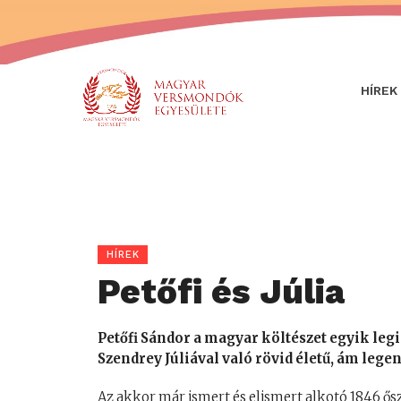
HÍREK
HÍREK
Petőfi és Júlia
Petőfi Sándor a magyar költészet egyik leg
Szendrey Júliával való rövid életű, ám lege
Az akkor már ismert és elismert alkotó 1846 ős