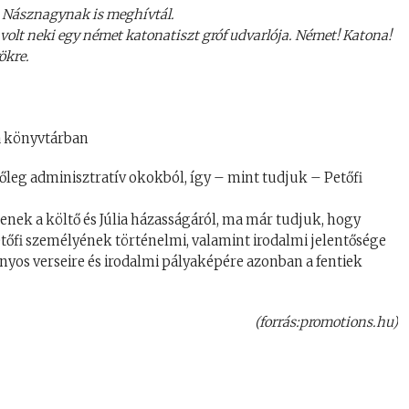
 Násznagynak is meghívtál.
olt neki egy német katonatiszt gróf udvarlója. Német! Katona!
ökre.
leg adminisztratív okokból, így – mint tudjuk – Petőfi
enek a költő és Júlia házasságáról, ma már tudjuk, hogy
tőfi személyének történelmi, valamint irodalmi jelentősége
onyos verseire és irodalmi pályaképére azonban a fentiek
(forrás:promotions.hu)