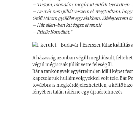
– Tudom, mondám, megírtad erdődi leveledben…
– De már nem Júliát veszem el. Megtudtam, hogy v
Gróf! Három gyűlölet egy alakban. Elfelejtettem ör
– Hát ellen¬ben kit fogsz elvenni?
– Prielle Kornéliát.”
A házasság azonban végül meghiúsult, feltehető
végül mégiscsak Júliát vette feleségül.
Bár a tankönyvek egyértelműen idilli képet fest
kapcsolatuk hullámvölgyekkel volt tele. Bár Pe
továbbra is megkérdőjelezhetetlen, a költő biz
fényében talán ráférne egy újraértelmezés.