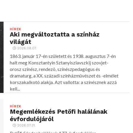
HÍREK
Aki megváltoztatta a színház
világát
2026.08.07.
1863. január 17-én született és 1938. augusztus 7-én
halt meg Konsztantyin Sztanyiszlavszkij szovjet-
orosz színész, rendezõ, színészpedagógus és
dramaturg, a XX. századi színházmûvészet és -elmélet
korszakalkotó alakja. Azt vallotta: a színésznek azzá
kell...
HÍREK
Megemlékezés Petőfi halálának
évfordulójáról
2026.07.31.