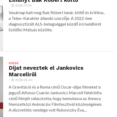
2026.07.05.
Vasárnap halt meg Bak Róbert tanár, költő és kritikus,
a Telex–Karakter állandó szerzője. A 2022-ben
diagnosztizált ALS-betegséggel küzdő író halálhírét
Szöllősi Mátyás közölte.
HÍREK
Díjat neveztek el Jankovics
Marcellről
2026.06.30.
A Gravitáció és a Roma című Oscar-díjas filmeket is
jegyző Alfonso Cuarón Jankovics Marcell Fehérlófia
című filmjét választotta, hogy bemutassa az Annecy
Nemzetközi Animációs Filmfesztivál közönségének.
A díszvetítés vendége volt Rubovszky Éva,...