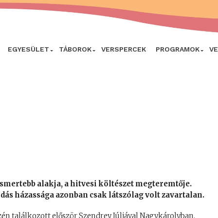
EGYESÜLET
TÁBOROK
VERSPERCEK
PROGRAMOK
V
ismertebb alakja, a hitvesi költészet megteremtője.
ndás házassága azonban csak látszólag volt zavartalan.
zén találkozott először Szendrey Júliával Nagykárolyban,