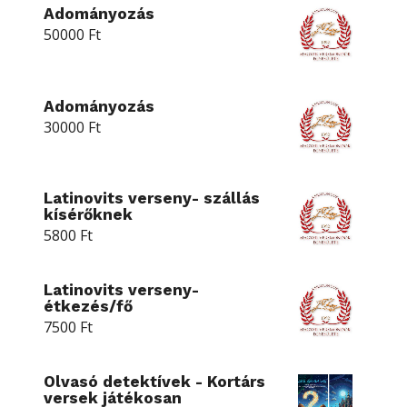
Adományozás
50000
Ft
Adományozás
30000
Ft
Latinovits verseny- szállás
kísérőknek
5800
Ft
Latinovits verseny-
étkezés/fő
7500
Ft
Olvasó detektívek - Kortárs
versek játékosan