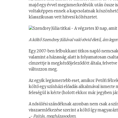
majd egy évvel megismerkedésük után össze is h
voltaképpen ennek a kapcsolatnak köszönhető
klasszikusan vett hitvesi költészetet.
A költő Szendrey Júliával való rövid életű, ám leg
Egy 2007-ben felbukkant titkos napló nemcsak a
valamint a házasság alatt is folyamatosan csalt
címzettje is megkérdőjeleződött általa, felvetve 
változzon meg.
Az egyik legismertebb eset, amikor Petőfi félrek
költő egy színházi előadás alkalmával ismerte 
feleségül is kérte (holott ekkor már jegyben járt
A nősülési szándéknak azonban nem csak a szín
visszaemlékezése szerint a költő így magyarázta
„- Pajtás, megházasodom.