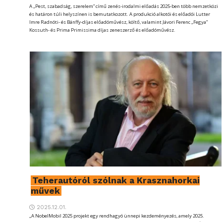
A „Pest, szabadság, szerelem” című zenés-irodalmi előadás 2025-ben több nemzetközi
és határon túli helyszínen is bemutatkozott. A produkció alkotói és előadói Lutter
Imre Radnóti- és Bánffy-díjas előadóművész, költő, valamint Jávori Ferenc „Fegya”
Kossuth- és Prima Primissima díjas zeneszerző és előadóművész.
Teherautóról szólnak a Krasznahorkai
művek
2025.12.01.
„A NobelMobil 2025 projekt egy rendhagyó ünnepi kezdeményezés, amely 2025.