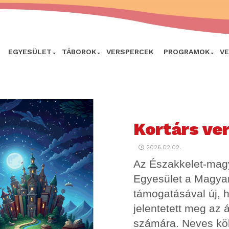
EGYESÜLET
TÁBOROK
VERSPERCEK
PROGRAMOK
V
Kortárs ve
2026.02.02.
Az Északkelet-mag
Egyesület a Magya
támogatásával új, 
jelentetett meg az á
számára. Neves köl