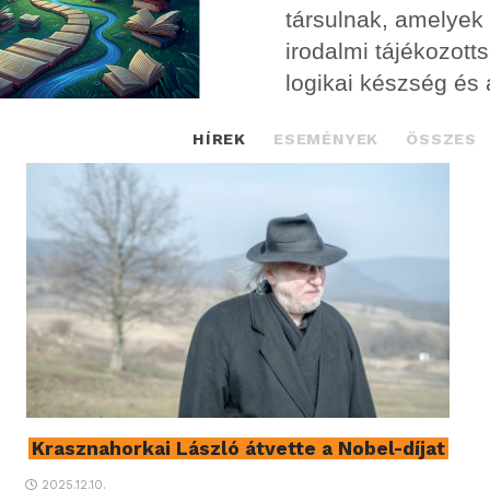
társulnak, amelyek
irodalmi tájékozotts
logikai készség és
HÍREK
ESEMÉNYEK
ÖSSZES
Krasznahorkai László átvette a Nobel-díjat
2025.12.10.