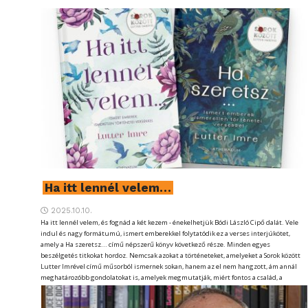
Ha itt lennél velem…
2025.10.10.
Ha itt lennél velem, és fognád a két kezem - énekelhetjük Bódi László Cipő dalát. Vele
indul és nagy formátumú, ismert emberekkel folytatódik ez a verses interjúkötet,
amely a Ha szeretsz... című népszerű könyv következő része. Minden egyes
beszélgetés titkokat hordoz. Nemcsak azokat a történeteket, amelyeket a Sorok között
Lutter Imrével című műsorból ismernek sokan, hanem az el nem hangzott, ám annál
meghatározóbb gondolatokat is, amelyek megmutatják, miért fontos a család, a
szerelem, az el nem árult barátság, a kötelék szüleink, nagyszüleink és gyermekeink
között.