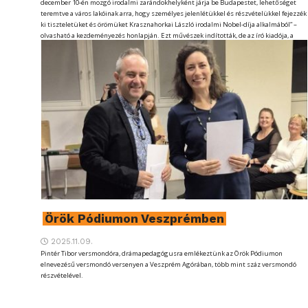
december 10-én mozgó irodalmi zarándokhelyként járja be Budapestet, lehetőséget
teremtve a város lakóinak arra, hogy személyes jelenlétükkel és részvételükkel fejezzék
ki tiszteletüket és örömüket Krasznahorkai László irodalmi Nobel-díja alkalmából” –
olvasható a kezdeményezés honlapján. Ezt művészek indították, de az író kiadója, a
Magvető is beállt mögé szervezőként.
Örök Pódiumon Veszprémben
2025.11.09.
Pintér Tibor versmondóra, drámapedagógusra emlékeztünk az Örök Pódiumon
elnevezésű versmondó versenyen a Veszprém Agórában, több mint száz versmondó
részvételével.