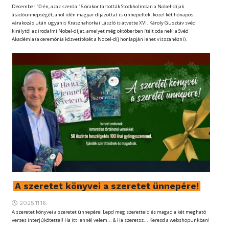
December 10-én, azaz szerda 16 órakor tartották Stockholmban a Nobel-díjak
átadóünnepségét, ahol idén magyar díjazottat is ünnepeltek: közel két hónapos
várakozás után ugyanis Krasznahorkai László is átvette XVI. Károly Gusztáv svéd
királytól az irodalmi Nobel-díjat, amelyet még októberben ítélt oda neki a Svéd
Akadémia (a ceremónia közvetítését a Nobel-díj honlapján lehet visszanézni).
A szeretet könyvei a szeretet ünnepére!
2025.11.16.
A szeretet könyvei a szeretet ünnepére! Lepd meg szeretteid és magad a két megható
verses interjúkötettel! Ha itt lennél velem... & Ha szeretsz... Keresd a webshopunkban!