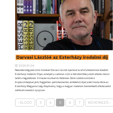
Darvasi Lászlóé az Esterházy irodalmi díj
2025.10.04.
Neandervölgyiek című művével Darvasi László nyerte el az első alkalommal átadott
Esterházy Irodalmi Díjat, amelyet a szakmai zsűri a hét döntőbe jutott alkotás közül
talált a legjobbnak. A tízezer euróval és Kelemen Zénó szobrászművész
kisplasztikájával járó, független, politikamentes, értékelvű díjat azért hozta létre az
Esterházy Magyarország Alapítvány, hogy a magyar irodalom kiemelkedő alkotásaiért
méltó elismerést nyújtson.
‹ ELÖZŐ
3
4
5
6
7
KÖVETKEZŐ ›