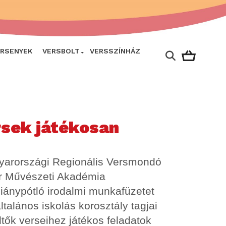
ERSENYEK
VERSBOLT
VERSSZÍNHÁZ
rsek játékosan
yarországi Regionális Versmondó
r Művészeti Akadémia
hiánypótló irodalmi munkafüzetet
ltalános iskolás korosztály tagjai
tők verseihez játékos feladatok