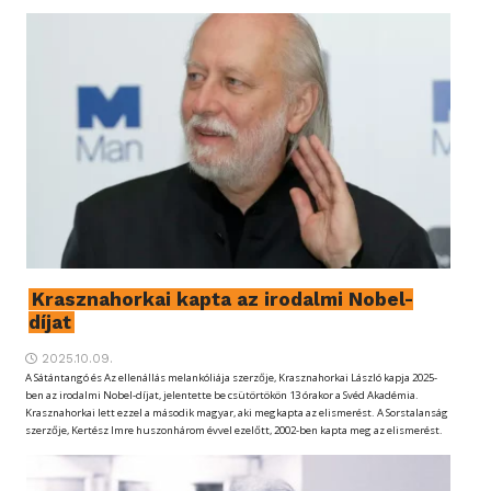
Krasznahorkai kapta az irodalmi Nobel-
díjat
2025.10.09.
A Sátántangó és Az ellenállás melankóliája szerzője, Krasznahorkai László kapja 2025-
ben az irodalmi Nobel-díjat, jelentette be csütörtökön 13 órakor a Svéd Akadémia.
Krasznahorkai lett ezzel a második magyar, aki megkapta az elismerést. A Sorstalanság
szerzője, Kertész Imre huszonhárom évvel ezelőtt, 2002-ben kapta meg az elismerést.