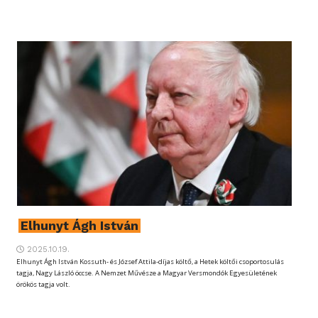
Elhunyt Ágh István
2025.10.19.
Elhunyt Ágh István Kossuth- és József Attila-díjas költő, a Hetek költői csoportosulás
tagja, Nagy László öccse. A Nemzet Művésze a Magyar Versmondók Egyesületének
örökös tagja volt.