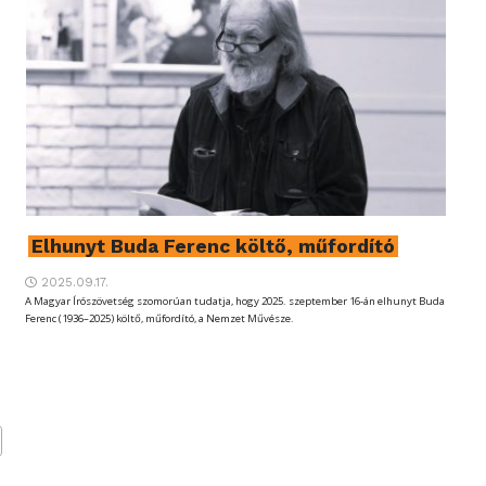
Elhunyt Buda Ferenc költő, műfordító
2025.09.17.
A Magyar Írószövetség szomorúan tudatja, hogy 2025. szeptember 16-án elhunyt Buda
Ferenc (1936–2025) költő, műfordító, a Nemzet Művésze.