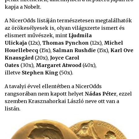
kapja a Nobelt.
A NicerOdds listáján természetesen megtalálhatók
az örökesélyesek is, olyan világszerte ismert és
elismert művészek, mint
Ljudmila
Ulickaja
(12x),
Thomas Pynchon
(12x),
Michel
Houellebecq
(15x),
Salman Rushdie
(15x),
Karl Ove
Knausgård
(20x),
Joyce Carol
Oates
(30x),
Margaret Atwood
(40x),
illetve
Stephen King
(50x).
A tavalyi évvel ellentétben a NicerOdds
rangsorában nem kapott helyet
Nádas Péter
, ezzel
szemben Krasznahorkai László neve ott van a
listán.