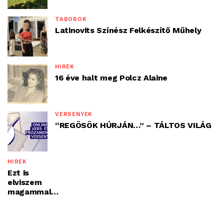
TÁBOROK
Latinovits Színész Felkészítő Műhely
HÍREK
16 éve halt meg Polcz Alaine
VERSENYEK
“REGÖSÖK HÚRJÁN…” – TÁLTOS VILÁG
HÍREK
Ezt is
elviszem
magammal…