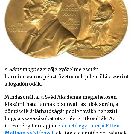
A
Sátántangó
szerzője győzelme esetén
harmincszoros pénzt fizetnének jelen állás szerint
a fogadóirodák.
Mindazonáltal a Svéd Akadémia meglehetősen
kiszámíthatatlannak bizonyult az idők során, a
döntéseik átláthatóságát pedig tovább nehezíti,
hogy a szavazásokat ötven évre titkosítják. Az
intézmény honlapján
elérhető egy interjú
Ellen
Mattson
svéd íróval
, aki tagja a döntőbizottságnak.