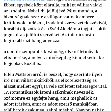
Ebben egyebek közt elárulja, miként válhat valaki
az irodalmi Nobel-díj jelöltjévé. Mint mondja, a
bizottságnak szerte a világon vannak emberei –
kritikusok, tudósok, irodalmi szervezetek szóvivői,
korábbi díjazottak és a Svéd Akadémia tagjai –, akik
jogosultak jelölni szerzőket. Az interjú során
leginkább azt hangsúlyozza:
a döntő szempont a kiválóság, olyan életművek
elismerése, amelyek minőségileg kiemelkednek a
legjobbak közül is.
Ellen Mattson arról is beszél, hogy szerinte ilyen
író nem válhat akárkiből: az elkötelezettség és
alázat mellett egyfajta vele született tehetségre utal.
„A romantikusok isteni szikrának neveznék.
Számomra ez egyfajta hang, amit meghallok az
adott írásban, amit az adott szerző munkájában
találhatok csak meg, sehol máshol. Nagyon nehéz