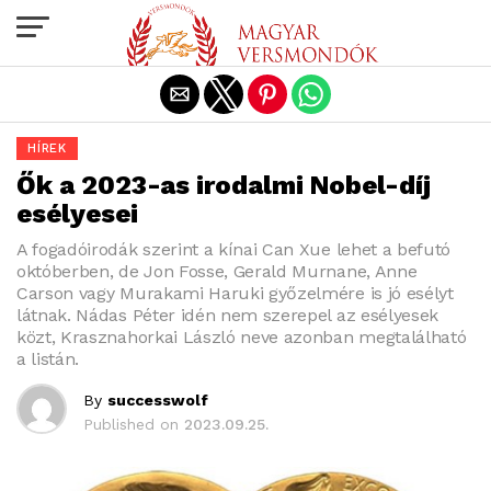
Exit mobile version
HÍREK
Ők a 2023-as irodalmi Nobel-díj
esélyesei
A fogadóirodák szerint a kínai Can Xue lehet a befutó
októberben, de Jon Fosse, Gerald Murnane, Anne
Carson vagy Murakami Haruki győzelmére is jó esélyt
látnak. Nádas Péter idén nem szerepel az esélyesek
közt, Krasznahorkai László neve azonban megtalálható
a listán.
By
successwolf
Published on
2023.09.25.