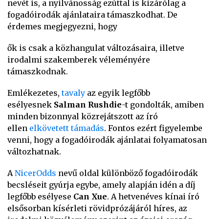
nevét is, a nyilvánosság ezúttal is kizárólag a
fogadóirodák ajánlataira támaszkodhat. De
érdemes megjegyezni, hogy
ők is csak a közhangulat változásaira, illetve
irodalmi szakemberek véleményére
támaszkodnak.
Emlékezetes,
tavaly
az egyik legfőbb
esélyesnek
Salman Rushdie
-t gondolták, amiben
minden bizonnyal közrejátszott az író
ellen
elkövetett támadás
. Fontos ezért figyelembe
venni, hogy a fogadóirodák ajánlatai folyamatosan
változhatnak.
A
NicerOdds
nevű oldal különböző fogadóirodák
becsléseit gyúrja egybe, amely alapján idén a díj
legfőbb esélyese
Can Xue
. A hetvenéves kínai író
elsősorban kísérleti rövidprózájáról híres, az