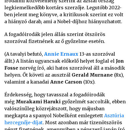
irodalmi közvélemény szerint az ázsiai ország
legkiemelkedőbb kortárs szerzője. Legutóbb 2022-
ben jelent meg könyve, a kritikusok szerint ez volt
a hiányzó darab, ami a Nobel-díjhoz hiányozhatott.
A fogadóirodák jelen állás szerint ötszörös
szorzóval fizetnének az ő győzelme esetén.
(A tavalyi befutó,
Annie Ernaux
13-as szorzóval
állt.) A listán ugyancsak előkelő helyet foglal el
Jon
Fosse
norvég író, aki hatos szorzóval áll a második
helyen. Őt követi az ausztrál
Gerald Murnane
(8x),
valamint a kanadai
Anne Carson
(10x).
Érdekesség, hogy tavasszal a fogadóirodák
még
Murakami Haruki
győzelmét saccolták, ebben
valószínűleg közrejátszott, hogy májusban
megkapta a spanyol Nobelként emlegetett
Asztúria
hercegnője-díjat
. Most azonban már tizenötszörös
pénzt fizetnének, amennyiben a népszerű japán író