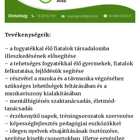
Tevékenységeik:
– a fogyatékkal élő fiatalok társadalomba
illeszkedésének elősegítése
– a tehetséges fogyatékkal élő gyermekek, fiatalok
felkutatása, fejlődésük segítése
– részvétel a munka és a távmunka végzéséhez
szükséges lehetőségek feltárásában és a
munkaviszony kialakításában
– mentálhigiénés szaktanácsadás, életmód-
tanácsadás
– érzékenyítő napok, tréningsorozatok szervezése
– képességfejlesztés pedagógiai eszközökkel
– idegen nyelvek elsajátításának ösztönzése,
segítése kisebb csoportokban, illetve egyénileg,