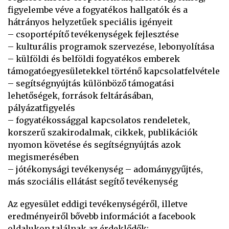
figyelembe véve a fogyatékos hallgatók és a
hátrányos helyzetűek speciális igényeit
– csoportépítő tevékenységek fejlesztése
– kulturális programok szervezése, lebonyolítása
– külföldi és belföldi fogyatékos emberek
támogatóegyesületekkel történő kapcsolatfelvétele
– segítségnyújtás különböző támogatási
lehetőségek, források feltárásában,
pályázatfigyelés
– fogyatékossággal kapcsolatos rendeletek,
korszerű szakirodalmak, cikkek, publikációk
nyomon követése és segítségnyújtás azok
megismerésében
– jótékonysági tevékenység – adománygyűjtés,
más szociális ellátást segítő tevékenység
Az egyesület eddigi tevékenységéről, illetve
eredményeiről bővebb információt a facebook
oldalukon találnak az érdeklődők: