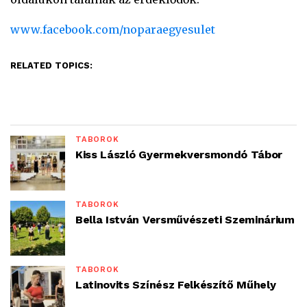
www.facebook.com/noparaegyesulet
RELATED TOPICS:
TÁBOROK
Kiss László Gyermekversmondó Tábor
TÁBOROK
Bella István Versművészeti Szeminárium
TÁBOROK
Latinovits Színész Felkészítő Műhely