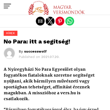
Exit mobile version
HÍREK
No Para: itt a segítség!
By
successwolf
Published on
2021.07.20.
A Nyíregyházi No Para Egyesület olyan
fogyatékos fiataloknak szeretne segítséget
nyújtani, akik bármilyen művészeti vagy
sportágban tehetséget, affinitást éreznek
magukban. A misszióhoz a vers.hu is
csatlakozik.
“Bármilyen fogyatékossággal élsz, ha úgy érzed,