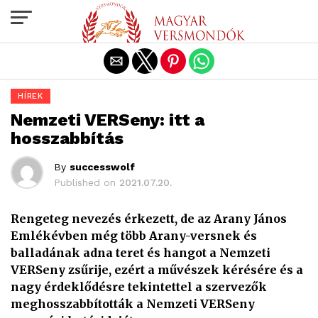
Exit mobile version
HÍREK
Nemzeti VERSeny: itt a
hosszabbítás
By
successwolf
Published on
2021.07.20.
Rengeteg nevezés érkezett, de az Arany János
Emlékévben még több Arany-versnek és
balladának adna teret és hangot a Nemzeti
VERSeny zsűrije, ezért a művészek kérésére és a
nagy érdeklődésre tekintettel a szervezők
meghosszabbították a Nemzeti VERSeny