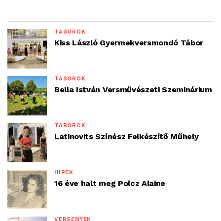
TÁBOROK
Kiss László Gyermekversmondó Tábor
TÁBOROK
Bella István Versművészeti Szeminárium
TÁBOROK
Latinovits Színész Felkészítő Műhely
HÍREK
16 éve halt meg Polcz Alaine
VERSENYEK