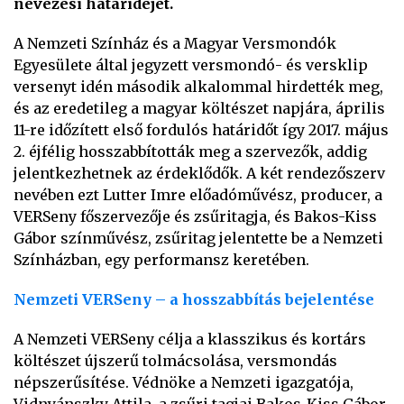
nevezési határidejét.
A Nemzeti Színház és a Magyar Versmondók
Egyesülete által jegyzett versmondó- és versklip
versenyt idén második alkalommal hirdették meg,
és az eredetileg a magyar költészet napjára, április
11-re időzített első fordulós határidőt így 2017. május
2. éjfélig hosszabbították meg a szervezők, addig
jelentkezhetnek az érdeklődők. A két rendezőszerv
nevében ezt Lutter Imre előadóművész, producer, a
VERSeny főszervezője és zsűritagja, és Bakos-Kiss
Gábor színművész, zsűritag jelentette be a Nemzeti
Színházban, egy performansz keretében.
Nemzeti VERSeny – a hosszabbítás bejelentése
A Nemzeti VERSeny célja a klasszikus és kortárs
költészet újszerű tolmácsolása, versmondás
népszerűsítése. Védnöke a Nemzeti igazgatója,