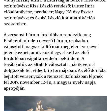
Vidnyánszky Attila, a zsűri tagjai Bakos-Kiss Gábor
színművész; Kiss László rendező; Lutter Imre
előadóművész, producer; Nagy-Kálózy Eszter
színművész; és Szabó László kommunikációs
szakember.
A versenyt három fordulóban rendezik meg.
Elsőként minden nevező három, szabadon
választott magyar költő már megjelent versével
jelentkezhet, amik közül egyet kell az első
fordulóban vágatlan videón beküldeni. A
továbbjutók az általuk választott másik verset
dolgozzák fel, videoklip formájában. Az élő döntőbe
bejutott versenyzők a Nemzeti Színházban lépnek
fel 2017. november 12-én, a magyar nyelv napja
apropóján.