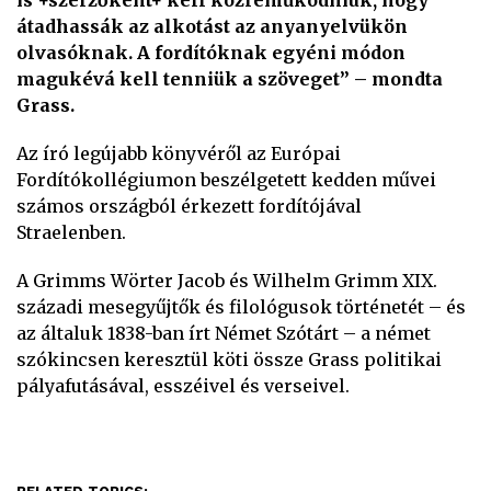
is +szerzőként+ kell közreműködniük, hogy
átadhassák az alkotást az anyanyelvükön
olvasóknak. A fordítóknak egyéni módon
magukévá kell tenniük a szöveget” – mondta
Grass.
Az író legújabb könyvéről az Európai
Fordítókollégiumon beszélgetett kedden művei
számos országból érkezett fordítójával
Straelenben.
A Grimms Wörter Jacob és Wilhelm Grimm XIX.
századi mesegyűjtők és filológusok történetét – és
az általuk 1838-ban írt Német Szótárt – a német
szókincsen keresztül köti össze Grass politikai
pályafutásával, esszéivel és verseivel.