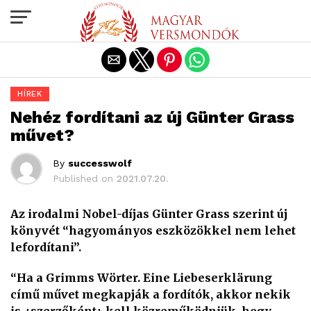
Exit mobile version
HÍREK
Nehéz fordítani az új Günter Grass
művet?
By
successwolf
Published on
2021.07.20.
Az irodalmi Nobel-díjas Günter Grass szerint új
könyvét “hagyományos eszközökkel nem lehet
lefordítani”.
“Ha a Grimms Wörter. Eine Liebeserklärung
című művet megkapják a fordítók, akkor nekik