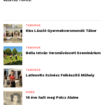
RELATED TOPICS:
TÁBOROK
Kiss László Gyermekversmondó Tábor
TÁBOROK
Bella István Versművészeti Szeminárium
TÁBOROK
Latinovits Színész Felkészítő Műhely
HÍREK
16 éve halt meg Polcz Alaine