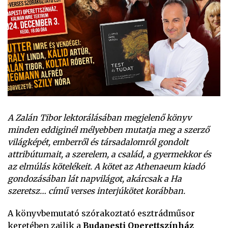
A Zalán Tibor lektorálásában megjelenő könyv
minden eddiginél mélyebben mutatja meg a szerző
világképét, emberről és társadalomról gondolt
attribútumait, a szerelem, a család, a gyermekkor és
az elmúlás kötelékeit. A kötet az Athenaeum kiadó
gondozásában lát napvilágot, akárcsak a Ha
szeretsz… című verses interjúkötet korábban.
A könyvbemutató szórakoztató esztrádműsor
keretében zajlik a
Budapesti Operettszínház