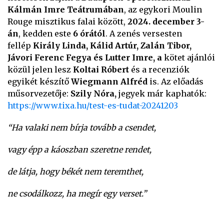
Kálmán Imre Teátrumában
, az egykori Moulin
Rouge misztikus falai között,
2024. december 3-
án
, kedden este
6 órától
. A zenés versesten
fellép
Király Linda, Kálid Artúr, Zalán Tibor,
Jávori Ferenc Fegya és Lutter Imre, a
kötet ajánlói
közül jelen lesz
Koltai Róbert
és a recenziók
egyikét készítő
Wiegmann Alfréd
is. Az előadás
műsorvezetője:
Szily Nóra,
jegyek már kaphatók:
https://www.tixa.hu/test-es-tudat-20241203
“Ha valaki nem bírja tovább a csendet,
vagy épp a káoszban szeretne rendet,
de látja, hogy békét nem teremthet,
ne csodálkozz, ha megír egy verset.”