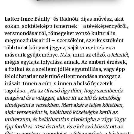
Lutter Imre
Bánffy- és Radnóti-díjas művész, akit
sokan, sokféleképp ismernek – a tévéképernyőről,
versmondásairól, tömegeket vonzó kulturális
megmozdulásairól –, szerzőként, szerkesztőként
több tucat könyvet jegyez, saját verseinek ez a
második gyűjteménye. Más, mint az előző, a
Jelenlét
,
mégis egyfajta folyatása annak. Az emberi érzések,
a fizikai és a szellemi jóllét együttállása, vagy épp
feloldhatatlannak tűnő ellentmondása mozgatja
írásait. Innen a cím, s innen a belső fejezetek
tagolása.
„Ha az Olvasó úgy dönt, hogy szembenéz
magával és a világgal, akkor itt az idő és lehetőség
elmélyedni a versekben. Mert akár a teljes kötetben,
akár versenként is, belátható közelségbe kerül az
univerzum, és beláthatatlan távolságba a vágy. Vagy
épp fordítva. Test és tudat. És e két szó között ott az
élet, a szerelem, a gondolat, a felismerések, a kárhozat