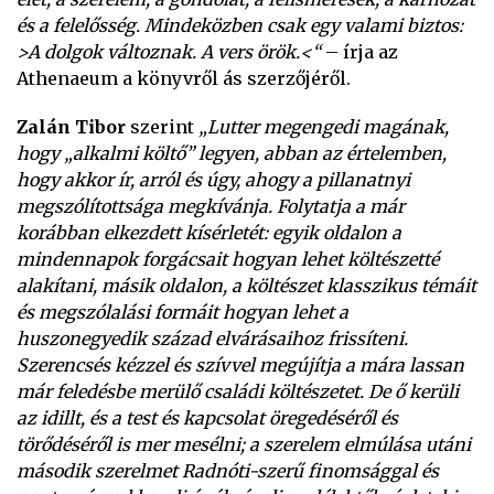
és a felelősség. Mindeközben csak egy valami biztos:
>A dolgok változnak. A vers örök.<“
– írja az
Athenaeum a könyvről ás szerzőjéről.
Zalán Tibor
szerint
„Lutter megengedi magának,
hogy „alkalmi költő” legyen, abban az értelemben,
hogy akkor ír, arról és úgy, ahogy a pillanatnyi
megszólítottsága megkívánja. Folytatja a már
korábban elkezdett kísérletét: egyik oldalon a
mindennapok forgácsait hogyan lehet költészetté
alakítani, másik oldalon, a költészet klasszikus témáit
és megszólalási formáit hogyan lehet a
huszonegyedik század elvárásaihoz frissíteni.
Szerencsés kézzel és szívvel megújítja a mára lassan
már feledésbe merülő családi költészetet. De ő kerüli
az idillt, és a test és kapcsolat öregedéséről és
törődéséről is mer mesélni;
a szerelem elmúlása utáni
második szerelmet Radnóti-szerű finomsággal és