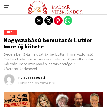
Exit mobile version
HÍREK
Nagyszabású bemutató: Lutter
Imre új kötete
December 3-án mutatják be Lutter Imre vadonatúj,
Test és tudat című verseskötetét az Operettszínház
Kálmán Imre színpadán, sztárvendégek
közreműködésével.
By
successwolf
Published on
2024.11.13.