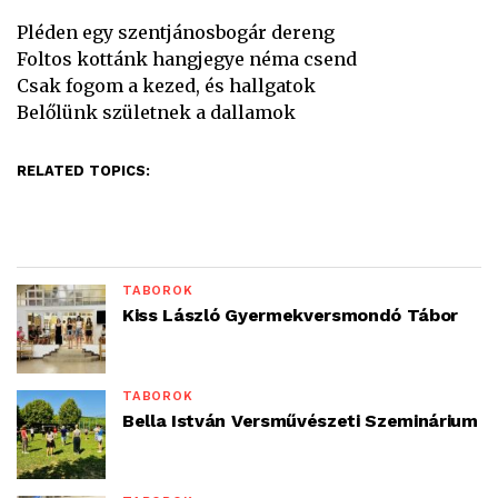
Pléden egy szentjánosbogár dereng
Foltos kottánk hangjegye néma csend
Csak fogom a kezed, és hallgatok
Belőlünk születnek a dallamok
RELATED TOPICS:
TÁBOROK
Kiss László Gyermekversmondó Tábor
TÁBOROK
Bella István Versművészeti Szeminárium