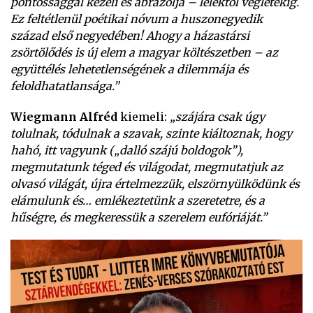
pontossággal kezeli és ábrázolja – lélektől végletekig.
Ez feltétlenül poétikai nóvum a huszonegyedik
század első negyedében! Ahogy
a házastársi
zsörtölődés is új elem a magyar költészetben – az
együttélés lehetetlenségének a dilemmája és
feloldhatatlansága.”
Wiegmann Alfréd
kiemeli:
„szájára csak úgy
tolulnak, tódulnak a szavak, szinte kiáltoznak, hogy
hahó, itt vagyunk („dalló szájú boldogok”),
megmutatunk téged és világodat, megmutatjuk az
olvasó világát, újra értelmezzük, elszörnyülködünk és
elámulunk és… emlékeztetünk a szeretetre, és a
hűségre, és megkeressük a szerelem eufóriáját.”