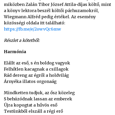
miközben Zalán Tibor József Attila-díjas költő, mint
a könyv lektora beszél költői párhuzamokról,
Wiegmann Alfréd pedig értékel. Az esemény
közösségi oldala itt található:
https://fb.me/e/2owvQc6mw
Részlet a kötetből:
Harmónia
Elállt az eső, s én boldog vagyok
Felhőtlen kacagnak a csillagok
Rád dereng az égről a holdvilág
Árnyéka illatos orgonaág
Mindketten tudjuk, az ősz közeleg
S behúzódnak lassan az emberek
Újra kopogtat a hűvös eső
Testünkből elszáll a régi erő