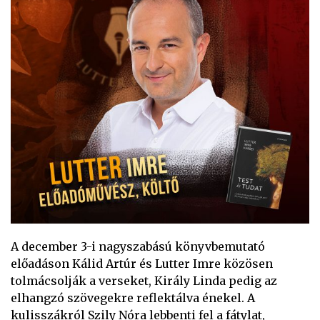
A december 3-i nagyszabású könyvbemutató
előadáson Kálid Artúr és Lutter Imre közösen
tolmácsolják a verseket, Király Linda pedig az
elhangzó szövegekre reflektálva énekel. A
kulisszákról Szily Nóra lebbenti fel a fátylat,