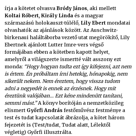
írja a kötetet olvasva
Bródy János
, aki mellett
Koltai Róbert, Király Linda
és a magyar
származású holokauszt-túlélő,
Lily Ebert
mondatai
olvashatók az ajánlások között. Az Auschwitz-
birkenaui haláltáborba vezető utat megörökítő, Lily
Ebertnek ajánlott Lutter Imre-vers végső
formájában ebben a kötetben kapott helyet,
amelyről a világszerte ismertté vált asszony ezt
monda:
“Hogy hogyan tudta ezt így kifejezni, azt nem
is értem. Én próbáltam írni hetekig, hónapokig, nem
sikerült nekem. Nem éreztem, hogy vissza tudom
adni a negyedét is ennek az érzésnek. Hogy mit
éreztünk valójában… Ezt kéne mindenütt tanítani,
semmi mást.”
A könyv borítóján a nemzetközileg
elismert
Győrfi András
festőművész festménye a
test és tudat kapcsolatát ábrázolja, a kötet három
fejezetét is (Test/tudat, Tudat alatt, Lélektől
végletig) Győrfi illusztrálta.