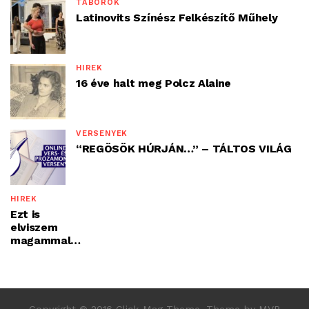
TÁBOROK
Latinovits Színész Felkészítő Műhely
HÍREK
16 éve halt meg Polcz Alaine
VERSENYEK
“REGÖSÖK HÚRJÁN…” – TÁLTOS VILÁG
HÍREK
Ezt is
elviszem
magammal…
Copyright © 2016 Click Mag Theme. Theme by MVP