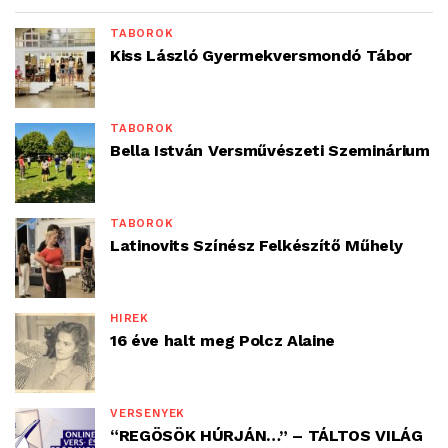
TÁBOROK
Kiss László Gyermekversmondó Tábor
TÁBOROK
Bella István Versművészeti Szeminárium
TÁBOROK
Latinovits Színész Felkészítő Műhely
HÍREK
16 éve halt meg Polcz Alaine
VERSENYEK
“REGÖSÖK HÚRJÁN…” – TÁLTOS VILÁG