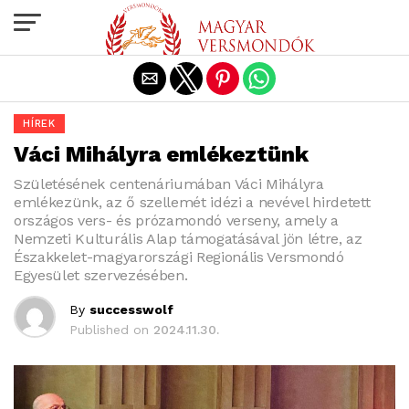
Exit mobile version
HÍREK
Váci Mihályra emlékeztünk
Születésének centenáriumában Váci Mihályra
emlékezünk, az ő szellemét idézi a nevével hirdetett
országos vers- és prózamondó verseny, amely a
Nemzeti Kulturális Alap támogatásával jön létre, az
Északkelet-magyarországi Regionális Versmondó
Egyesület szervezésében.
By
successwolf
Published on
2024.11.30.