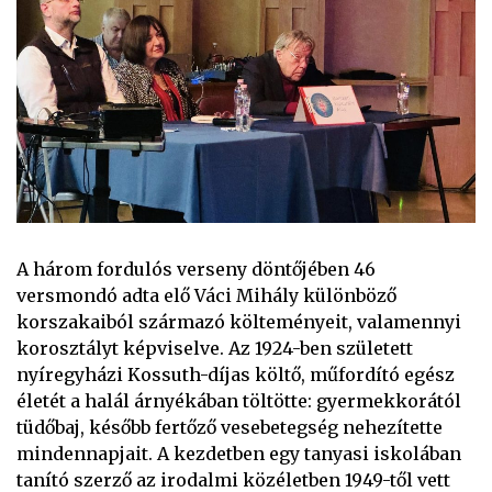
A három fordulós verseny döntőjében 46
versmondó adta elő Váci Mihály különböző
korszakaiból származó költeményeit, valamennyi
korosztályt képviselve. Az 1924-ben született
nyíregyházi Kossuth-díjas költő, műfordító egész
életét a halál árnyékában töltötte: gyermekkorától
tüdőbaj, később fertőző vesebetegség nehezítette
mindennapjait. A kezdetben egy tanyasi iskolában
tanító szerző az irodalmi közéletben 1949-től vett