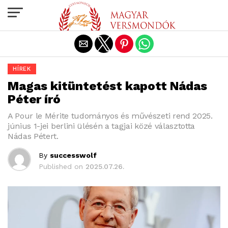
Exit mobile version
HÍREK
Magas kitüntetést kapott Nádas
Péter író
A Pour le Mérite tudományos és művészeti rend 2025.
június 1-jei berlini ülésén a tagjai közé választotta
Nádas Pétert.
By
successwolf
Published on
2025.07.26.