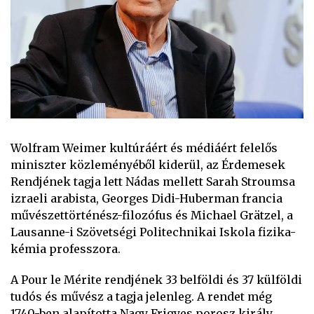
Wolfram Weimer kultúráért és médiáért felelős
miniszter közleményéből kiderül, az Érdemesek
Rendjének tagja lett Nádas mellett Sarah Stroumsa
izraeli arabista, Georges Didi-Huberman francia
művészettörténész-filozófus és Michael Grätzel, a
Lausanne-i Szövetségi Politechnikai Iskola fizika-
kémia professzora.
A Pour le Mérite rendjének 33 belföldi és 37 külföldi
tudós és művész a tagja jelenleg. A rendet még
1740-ben alapította Nagy Frigyes porosz király.