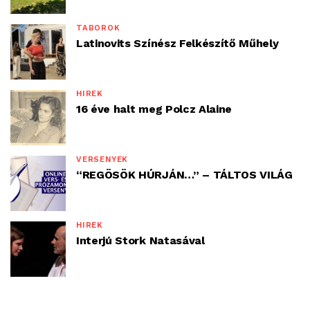
TÁBOROK
Latinovits Színész Felkészítő Műhely
HÍREK
16 éve halt meg Polcz Alaine
VERSENYEK
“REGÖSÖK HÚRJÁN…” – TÁLTOS VILÁG
HÍREK
Interjú Stork Natasával