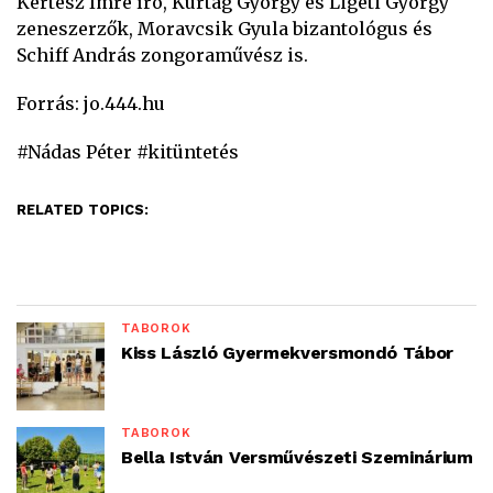
Kertész Imre író, Kurtág György és Ligeti György
zeneszerzők, Moravcsik Gyula bizantológus és
Schiff András zongoraművész is.
Forrás: jo.444.hu
#Nádas Péter #kitüntetés
RELATED TOPICS:
TÁBOROK
Kiss László Gyermekversmondó Tábor
TÁBOROK
Bella István Versművészeti Szeminárium