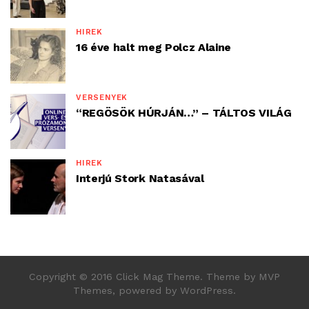
HÍREK
16 éve halt meg Polcz Alaine
VERSENYEK
“REGÖSÖK HÚRJÁN…” – TÁLTOS VILÁG
HÍREK
Interjú Stork Natasával
Copyright © 2016 Click Mag Theme. Theme by MVP
Themes, powered by WordPress.