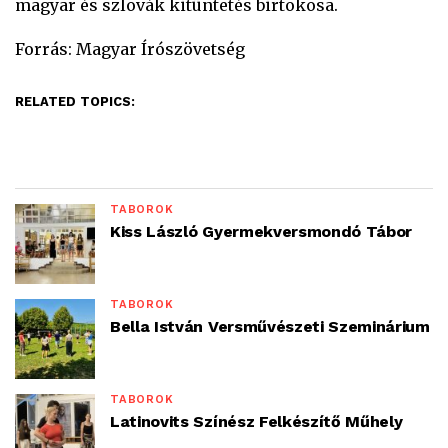
magyar és szlovák kitüntetés birtokosa.
Forrás: Magyar Írószövetség
RELATED TOPICS:
TÁBOROK
Kiss László Gyermekversmondó Tábor
TÁBOROK
Bella István Versművészeti Szeminárium
TÁBOROK
Latinovits Színész Felkészítő Műhely