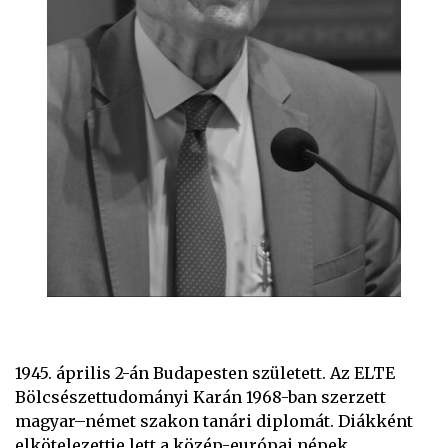
1945. április 2-án Budapesten született. Az ELTE
Bölcsészettudományi Karán 1968-ban szerzett
magyar–német szakon tanári diplomát. Diákként
elkötelezettje lett a közép-európai népek