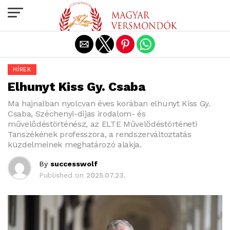
Exit mobile version
HÍREK
Elhunyt Kiss Gy. Csaba
Ma hajnalban nyolcvan éves korában elhunyt Kiss Gy.
Csaba, Széchenyi-díjas irodalom- és
művelődéstörténész, az ELTE Művelődéstörténeti
Tanszékének professzora, a rendszerváltoztatás
küzdelmeinek meghatározó alakja.
By
successwolf
Published on
2025.07.23.