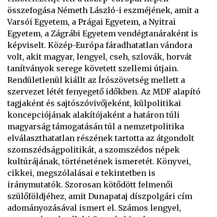
összefogása Németh László-i eszméjének, amit a
Varsói Egyetem, a Prágai Egyetem, a Nyitrai
Egyetem, a Zágrábi Egyetem vendégtanáraként is
képviselt. Közép-Európa fáradhatatlan vándora
volt, akit magyar, lengyel, cseh, szlovák, horvát
tanítványok serege követett szellemi útjain.
Rendületlenül kiállt az Írószövetség mellett a
szervezet létét fenyegető időkben. Az MDF alapító
tagjaként és sajtószóvivőjeként, külpolitikai
koncepciójának alakítójaként a határon túli
magyarság támogatásán túl a nemzetpolitika
elválaszthatatlan részének tartotta az átgondolt
szomszédságpolitikát, a szomszédos népek
kultúrájának, történetének ismeretét. Könyvei,
cikkei, megszólalásai e tekintetben is
iránymutatók. Szorosan kötődött felmenői
szülőföldjéhez, amit Dunapataj díszpolgári cím
adományozásával ismert el. Számos lengyel,