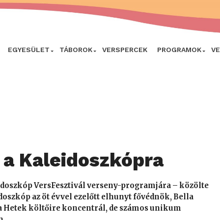
EGYESÜLET
TÁBOROK
VERSPERCEK
PROGRAMOK
V
 a Kaleidoszkópra
eidoszkóp VersFesztivál verseny-programjára – közölte
idoszkóp az öt évvel ezelőtt elhunyt fővédnök, Bella
 a Hetek költőire koncentrál, de számos unikum
n.