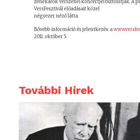
zenekarok verszenei koncertjei biztosítják. A p
VersFesztivál előadásait közel
négyezer néző látta.
Bővebb információ és jelentkezés: a
www.versfes
2011. október 5.
További Hírek