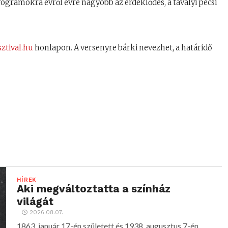
rogramokra évről évre nagyobb az érdeklődés, a tavalyi pécsi
ztival.hu
honlapon. A versenyre bárki nevezhet, a határidő
HÍREK
Aki megváltoztatta a színház
világát
2026.08.07.
1863. január 17-én született és 1938. augusztus 7-én