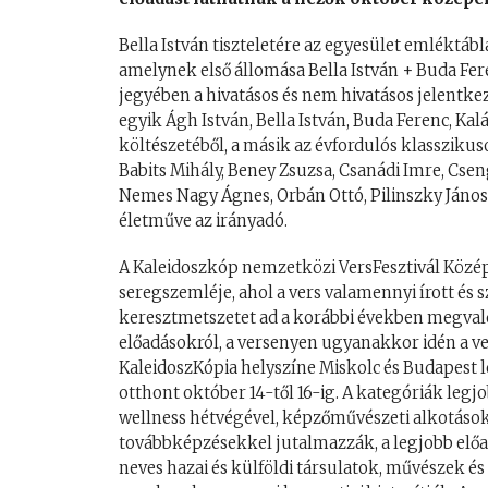
Bella István tiszteletére az egyesület emléktáblá
amelynek első állomása Bella István + Buda Fer
jegyében a hivatásos és nem hivatásos jelentk
egyik Ágh István, Bella István, Buda Ferenc, Kalá
költészetéből, a másik az évfordulós klasszikus
Babits Mihály, Beney Zsuzsa, Csanádi Imre, Csen
Nemes Nagy Ágnes, Orbán Ottó, Pilinszky János
életműve az irányadó.
A Kaleidoszkóp nemzetközi VersFesztivál Köz
seregszemléje, ahol a vers valamennyi írott é
keresztmetszetet ad a korábbi években megvaló
előadásokról, a versenyen ugyanakkor idén a ve
KaleidoszKópia helyszíne Miskolc és Budapest l
otthont október 14-től 16-ig. A kategóriák legj
wellness hétvégével, képzőművészeti alkotások
továbbképzésekkel jutalmazzák, a legjobb előa
neves hazai és külföldi társulatok, művészek é