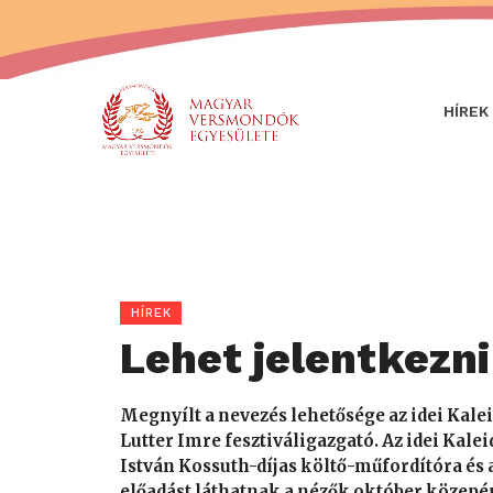
HÍREK
HÍREK
Lehet jelentkezni
Megnyílt a nevezés lehetősége az idei Kal
Lutter Imre fesztiváligazgató. Az idei Kale
István Kossuth-díjas költő-műfordítóra és
előadást láthatnak a nézők október közepé