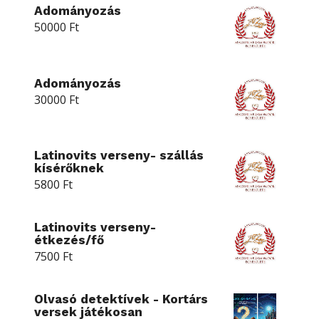
Adományozás
50000
Ft
Adományozás
30000
Ft
Latinovits verseny- szállás
kísérőknek
5800
Ft
Latinovits verseny-
étkezés/fő
7500
Ft
Olvasó detektívek - Kortárs
versek játékosan