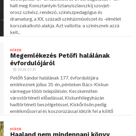
halt meg Konsztantyin Sztanyiszlavszkij szovjet-
orosz színész, rendezõ, színészpedagógus és
dramaturg, a XX. századi színházmûvészet és -elmélet
korszakalkotó alakja. Azt vallotta: a színésznek azzá
kell...
HÍREK
Megemlékezés Petőfi halálának
évfordulójáról
2026.07.31.
Petőfi Sándor halálának 177. évfordulójára
emlékeznek július 31-én, pénteken Bács-Kiskun
vármegye több településén: Kecskeméten
várostörténeti előadással, Kiskunfélegyházán
hadtörténeti beszélgetéssel, Kiskőrösön pedig
emlékműsorral és koszorúzással idézik fel a költő
alakját.
HÍREK
Haaland nem mindennapi könyv