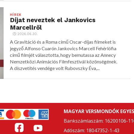
HÍREK
Díjat neveztek el Jankovics
Marcellről
2026.06.30.
A Gravitáció és a Roma című Oscar-díjas filmeket is
jegyző Alfonso Cuarón Jankovics Marcell Fehérlófia
című filmjét választotta, hogy bemutassa az Annecy
Nemzetközi Animációs Filmfesztivál közönségének.
A díszvetítés vendége volt Rubovszky Éva,...
MAGYAR VERSMONDÓK EGYES
Bankszámlaszám: 16200106-11
Adószám: 18047352-1-43