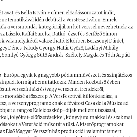
t avat, és Bella István + címen előadássorozatot indít,
enc tematikával idén debütál a VersFesztiválon. Ennek
ezők a versmondás kategóriájában két verssel nevezhetnek: az
sz László, Raffai Sarolta, Ratkó József és Serfőző Simon
ok valamelyikétől választható. E körben Berzsenyi Dániel,
gey Dénes, Faludy György, Határ Győző, Ladányi Mihály,
, Somlyó György, Sütő András, Székely Magda és Tóth Árpád
ép-Európa egyik legnagyobb pódiumművészeti és színjátékos
s színpadi formája bemutatkozik. Minden közbülső évben
sult versszínházi és/vagy verszenei trendekről,
rsmondásé a főszerep. A VersFesztivál különkiadása, a
esz, a versenyprogramoknak a fővárosi Casa de la Música ad
obbjait a rangos Kaleidoszkóp-díjak mellett utazással,
kal, folyóirat-előfizetésekkel, könyvjutalmakkal és szakmai
dásokat a Versrádió műsorára tűzi. A kísérőprogramokat
s az Első Magyar Versszínház produkciói, valamint ismert