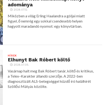
adománya
2026.07.12.
Miközben a világ Erling Haalandra a góljai miatt
figyel, ő nemrég egy sokkal csendesebb helyen
hagyott maradandó nyomot: egy könyvtárban.
HÍREK
Elhunyt Bak Róbert költő
2026.07.05.
Vasárnap halt meg Bak Róbert tanár, költő és kritikus,
a Telex–Karakter állandó szerzője. A 2022-ben
diagnosztizált ALS-betegséggel küzdő író halálhírét
Szöllősi Mátyás közölte.