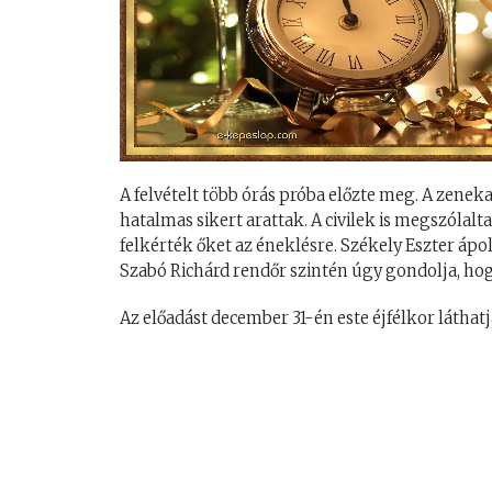
A felvételt több órás próba előzte meg. A zene
hatalmas sikert arattak. A civilek is megszóla
felkérték őket az éneklésre. Székely Eszter áp
Szabó Richárd rendőr szintén úgy gondolja, hog
Az előadást december 31-én este éjfélkor láthat