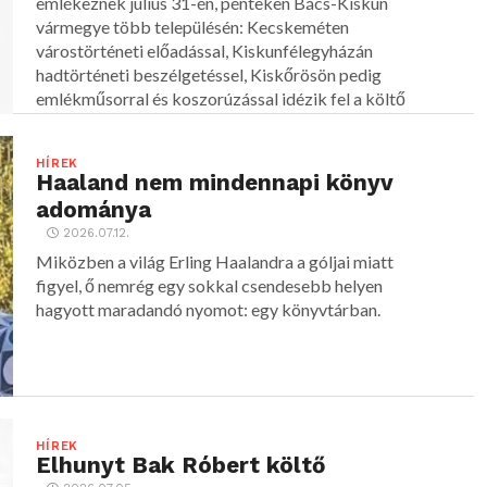
emlékeznek július 31-én, pénteken Bács-Kiskun
vármegye több településén: Kecskeméten
várostörténeti előadással, Kiskunfélegyházán
hadtörténeti beszélgetéssel, Kiskőrösön pedig
emlékműsorral és koszorúzással idézik fel a költő
alakját.
HÍREK
Haaland nem mindennapi könyv
adománya
2026.07.12.
Miközben a világ Erling Haalandra a góljai miatt
figyel, ő nemrég egy sokkal csendesebb helyen
hagyott maradandó nyomot: egy könyvtárban.
HÍREK
Elhunyt Bak Róbert költő