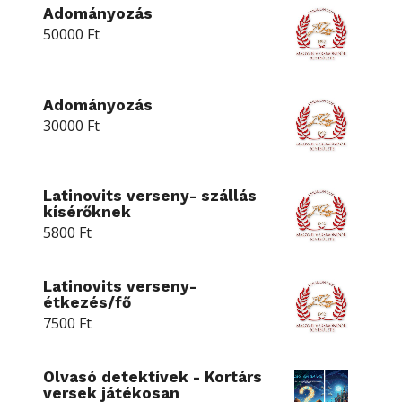
Adományozás
50000
Ft
Adományozás
30000
Ft
Latinovits verseny- szállás
kísérőknek
5800
Ft
Latinovits verseny-
étkezés/fő
7500
Ft
Olvasó detektívek - Kortárs
versek játékosan