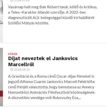
2026.07.05.
Vasárnap halt meg Bak Róbert tanár, költő és kritikus,
a Telex–Karakter állandó szerzője. A 2022-ben
diagnosztizált ALS-betegséggel küzdő író halálhírét
Szöllősi Mátyás közölte.
HÍREK
Díjat neveztek el Jankovics
Marcellről
2026.06.30.
A Gravitáció és a Roma című Oscar-díjas filmeket is
jegyző Alfonso Cuarón Jankovics Marcell Fehérlófia
című filmjét választotta, hogy bemutassa az Annecy
Nemzetközi Animációs Filmfesztivál közönségének.
A díszvetítés vendége volt Rubovszky Éva,...