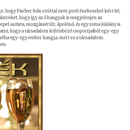
 hogy Fischer Iván ezúttal nem profi énekeseket kért fel,
ereket, hogy így az ő hangjuk is megjelenjen az
pel autista, mozgássérült, ápolónő, és egy roma kislány is.
tatni, hogy a társadalom különböző csoportjaiból egy-egy
 néha egy-egy ember hangja, mert ez a társadalom.
ben.