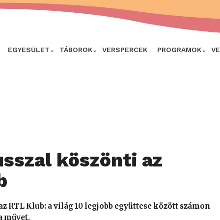
EGYESÜLET
TÁBOROK
VERSPERCEK
PROGRAMOK
V
sszal köszönti az
b
z RTL Klub: a világ 10 legjobb együttese között számon
a művet.