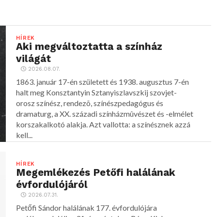
HÍREK
Aki megváltoztatta a színház
világát
2026.08.07.
1863. január 17-én született és 1938. augusztus 7-én
halt meg Konsztantyin Sztanyiszlavszkij szovjet-
orosz színész, rendezõ, színészpedagógus és
dramaturg, a XX. századi színházmûvészet és -elmélet
korszakalkotó alakja. Azt vallotta: a színésznek azzá
kell...
HÍREK
Megemlékezés Petőfi halálának
évfordulójáról
2026.07.31.
Petőfi Sándor halálának 177. évfordulójára