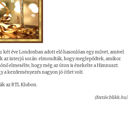
kar két éve Londonban adott elő hasonlóan egy művet, amivel
ltak az interjú során: elmondták, hogy meglepődtek, amikor
olónő elmesélte, hogy még az úton is énekelte a Himnuszt.
y a kezdeményezés nagyon jó ötlet volt.
ják az RTL Klubon.
(forrás:blikk.hu)