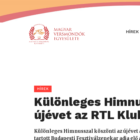
HÍREK
HÍREK
Különleges Himnu
újévet az RTL Klu
Különleges Himnusszal köszönti az újévet a
tartott Budapesti Fesztiválzenekar adja elő 