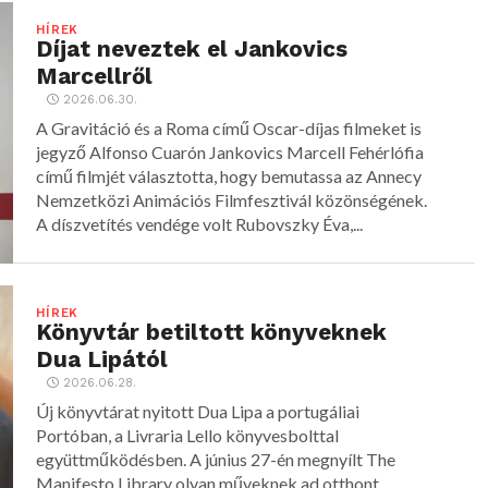
HÍREK
Díjat neveztek el Jankovics
Marcellről
2026.06.30.
A Gravitáció és a Roma című Oscar-díjas filmeket is
jegyző Alfonso Cuarón Jankovics Marcell Fehérlófia
című filmjét választotta, hogy bemutassa az Annecy
Nemzetközi Animációs Filmfesztivál közönségének.
A díszvetítés vendége volt Rubovszky Éva,...
HÍREK
Könyvtár betiltott könyveknek
Dua Lipától
2026.06.28.
Új könyvtárat nyitott Dua Lipa a portugáliai
Portóban, a Livraria Lello könyvesbolttal
együttműködésben. A június 27-én megnyílt The
Manifesto Library olyan műveknek ad otthont,