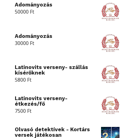
Adományozás
50000
Ft
Adományozás
30000
Ft
Latinovits verseny- szállás
kísérőknek
5800
Ft
Latinovits verseny-
étkezés/fő
7500
Ft
Olvasó detektívek - Kortárs
versek játékosan