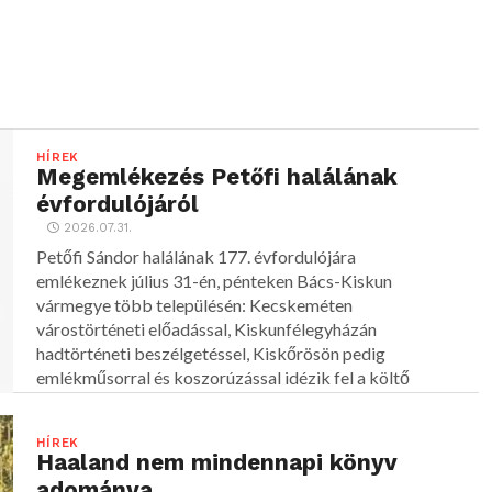
HÍREK
Megemlékezés Petőfi halálának
évfordulójáról
2026.07.31.
Petőfi Sándor halálának 177. évfordulójára
emlékeznek július 31-én, pénteken Bács-Kiskun
vármegye több településén: Kecskeméten
várostörténeti előadással, Kiskunfélegyházán
hadtörténeti beszélgetéssel, Kiskőrösön pedig
emlékműsorral és koszorúzással idézik fel a költő
alakját.
HÍREK
Haaland nem mindennapi könyv
adománya