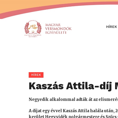
HÍREK
HÍREK
Kaszás Attila-díj
Negyedik alkalommal adták át az elismeré
A díjat egy évvel Kaszás Attila halála után,
kerület Hegyvidék polgármestere és Szűcs 