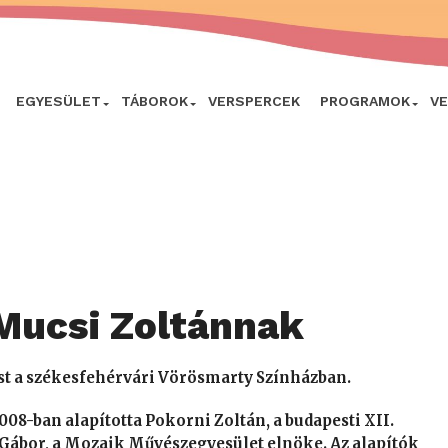
EGYESÜLET
TÁBOROK
VERSPERCEK
PROGRAMOK
V
 Mucsi Zoltánnak
st a székesfehérvári Vörösmarty Színházban.
 2008-ban alapította Pokorni Zoltán, a budapesti XII.
Gábor, a Mozaik Művészegyesület elnöke. Az alapítók