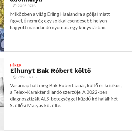
2026.07.12.
Miközben a világ Erling Haalandra a góljai miatt
figyel, ő nemrég egy sokkal csendesebb helyen
hagyott maradandó nyomot: egy könyvtárban.
HÍREK
Elhunyt Bak Róbert költő
2026.07.05.
Vasárnap halt meg Bak Róbert tanár, költő és kritikus,
a Telex–Karakter állandó szerzője. A 2022-ben
diagnosztizált ALS-betegséggel küzdő író halálhírét
Szöllősi Mátyás közölte.