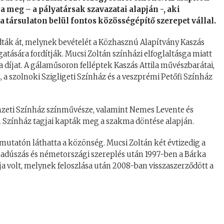
 meg – a pályatársak szavazatai alapján -, aki
 társulaton belül fontos közösségépítő szerepet vállal.
adták át, melynek bevételét a Közhasznú Alapítvány Kaszás
tására fordítják. Mucsi Zoltán színházi elfoglaltásga miatt
 a díjat. A gálaműsoron felléptek Kaszás Attila művészbarátai,
 a szolnoki Szigligeti Színház és a veszprémi Petőfi Színház
Nemzeti Színház színművésze, valamint Nemes Levente és
n Színház tagjai kapták meg a szakma döntése alapján.
emutatón láthatta a közönség. Mucsi Zoltán két évtizedig a
abadúszás és németországi szereplés után 1997-ben a Bárka
ja volt, melynek feloszlása után 2008-ban visszaszerződött a