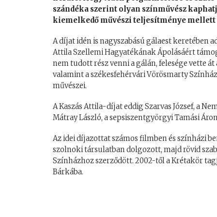
szándéka szerint olyan színművész kaphatja
kiemelkedő művészi teljesítménye mellett a
A díjat idén is nagyszabású gálaest keretében 
Attila Szellemi Hagyatékának Ápolásáért támoga
nem tudott rész venni a gálán, felesége vette át
valamint a székesfehérvári Vörösmarty Színház,
művészei.
A Kaszás Attila-díjat eddig Szarvas József, a 
Mátray László, a sepsiszentgyörgyi Tamási Áro
Az idei díjazottat számos filmben és színházi b
szolnoki társulatban dolgozott, majd rövid sz
Színházhoz szerződött. 2002-től a Krétakör tag
Bárkába.