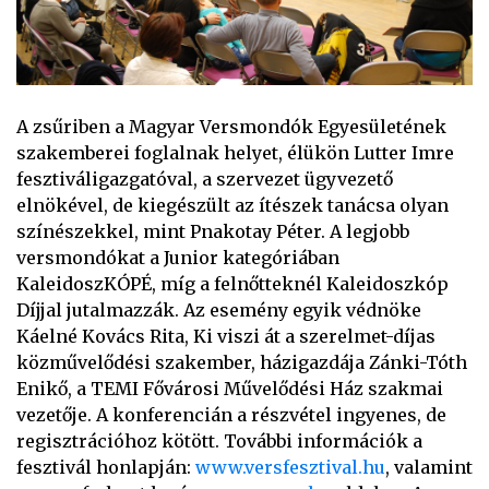
A zsűriben a Magyar Versmondók Egyesületének
szakemberei foglalnak helyet, élükön Lutter Imre
fesztiváligazgatóval, a szervezet ügyvezető
elnökével, de kiegészült az ítészek tanácsa olyan
színészekkel, mint Pnakotay Péter. A legjobb
versmondókat a Junior kategóriában
KaleidoszKÓPÉ, míg a felnőtteknél Kaleidoszkóp
Díjjal jutalmazzák. Az esemény egyik védnöke
Káelné Kovács Rita, Ki viszi át a szerelmet-díjas
közművelődési szakember, házigazdája Zánki-Tóth
Enikő, a TEMI Fővárosi Művelődési Ház szakmai
vezetője. A konferencián a részvétel ingyenes, de
regisztrációhoz kötött. További információk a
fesztivál honlapján:
www.versfesztival.hu
, valamint