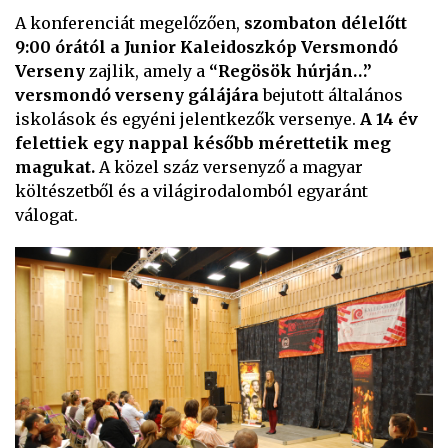
A konferenciát megelőzően,
szombaton délelőtt
9:00 órától a Junior Kaleidoszkóp Versmondó
Verseny
zajlik, amely a
“Regösök húrján…”
versmondó verseny gálájára
bejutott általános
iskolások és egyéni jelentkezők versenye.
A 14 év
felettiek egy nappal később mérettetik meg
magukat.
A közel száz versenyző a magyar
költészetből és a világirodalomból egyaránt
válogat.