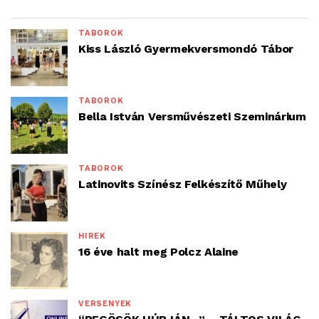
TÁBOROK
Kiss László Gyermekversmondó Tábor
TÁBOROK
Bella István Versművészeti Szeminárium
TÁBOROK
Latinovits Színész Felkészítő Műhely
HÍREK
16 éve halt meg Polcz Alaine
VERSENYEK