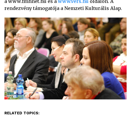
a www.fmhnet.hu és a
www.vers.hu
oldalon. A
rendezvény támogatója a Nemzeti Kulturális Alap.
RELATED TOPICS: