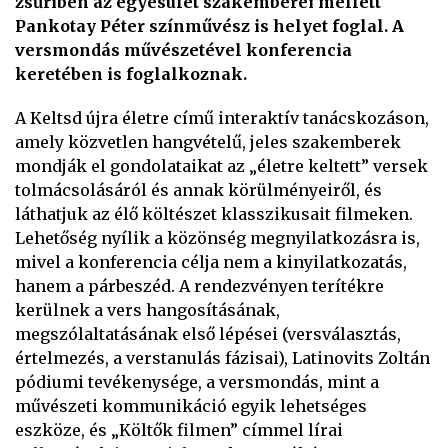
zsűriben az egyesület szakemberei mellett
Pankotay Péter színművész is helyet foglal. A
versmondás művészetével konferencia
keretében is foglalkoznak.
A Keltsd újra életre című interaktív tanácskozáson,
amely közvetlen hangvételű, jeles szakemberek
mondják el gondolataikat az „életre keltett” versek
tolmácsolásáról és annak körülményeiről, és
láthatjuk az élő költészet klasszikusait filmeken.
Lehetőség nyílik a közönség megnyilatkozásra is,
mivel a konferencia célja nem a kinyilatkozatás,
hanem a párbeszéd. A rendezvényen terítékre
kerülnek a vers hangosításának,
megszólaltatásának első lépései (versválasztás,
értelmezés, a verstanulás fázisai), Latinovits Zoltán
pódiumi tevékenysége, a versmondás, mint a
művészeti kommunikáció egyik lehetséges
eszköze, és „Költők filmen” címmel lírai