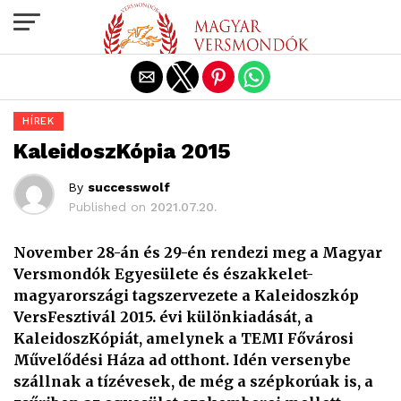
Exit mobile version
HÍREK
KaleidoszKópia 2015
By
successwolf
Published on
2021.07.20.
November 28-án és 29-én rendezi meg a Magyar
Versmondók Egyesülete és északkelet-
magyarországi tagszervezete a Kaleidoszkóp
VersFesztivál 2015. évi különkiadását, a
KaleidoszKópiát, amelynek a TEMI Fővárosi
Művelődési Háza ad otthont. Idén versenybe
szállnak a tízévesek, de még a szépkorúak is, a