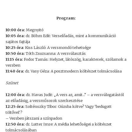
Program:
10:00 óra:
Megnyitó
10:05 óra:
dr. Böhm Edit: Verselőadás, mint a kommunikáció
sajátos fajtája
10:25 óra
: Kiss László: A versmondó tehetsége
10:50 óra:
Tóth Zsuzsanna: A versválasztás
11:15 óra:
Fodor Tamás: Helyzet, látószög, karakterek, szólamok a
versben
11:40 óra:
dr. Vasy Géza: A posztmodern költészet tolmácsolása
Szünet
12:00 óra:
dr. Havas Judit: „A vers az, amit…” – a versválogatástól
az előadásig, a versműsorok szerkesztése
12:25 óra:
Solténszky Tibor: Gúzsba kötve? Vagy ‘bedugott
töltővel’?
– Versben játszani a színpadon
12:50 óra:
dr. Lutter Imre: A média lehetőségei a költészet
tolmácsolásában