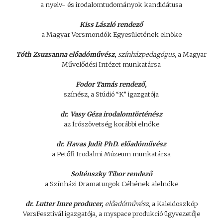
a nyelv- és irodalomtudományok kandidátusa
Kiss László rendező
a Magyar Versmondók Egyesületének elnöke
Tóth Zsuzsanna előadóművész,
színházpedagógus
, a Magyar
Művelődési Intézet munkatársa
Fodor Tamás rendező,
színész, a Stúdió “K” igazgatója
dr. Vasy Géza irodalomtörténész
az Írószövetség korábbi elnöke
dr. Havas Judit PhD. előadóművész
a Petőfi Irodalmi Múzeum munkatársa
Solténszky Tibor rendező
a Színházi Dramaturgok Céhének alelnöke
dr. Lutter Imre producer,
előadóművész
, a Kaleidoszkóp
VersFesztivál igazgatója, a myspace produkció ügyvezetője