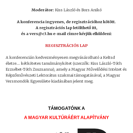
Moderátor:
Kiss László és Bors Anikó
A konferencia ingyenes, de regisztrációhoz kötött.
A regisztrációs lap letölthető itt,
és a vers@c3.hu e-mail címre kérjük elküldeni:
REGISZTRÁCIÓS LAP
A konferencián kedvezményesen megvásárolható a Keltsd
életre…. kétkötetes tanulmánykötet (szerzők: Kiss László-Tóth
Erzsébet-Tóth Zsuzsanna), amely a Magyar Művelődési Intézet és
Képzőművészeti Lektorátus szakmai támogatásával, a Magyar
Versmondók Egyesülete kiadásában jelent meg.
TÁMOGATÓNK A
A MAGYAR KULTÚRÁÉRT ALAPÍTVÁNY