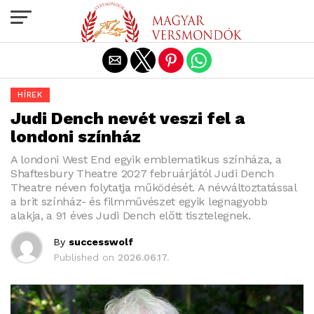
Exit mobile version
HÍREK
Judi Dench nevét veszi fel a
londoni színház
A londoni West End egyik emblematikus színháza, a
Shaftesbury Theatre 2027 februárjától Judi Dench
Theatre néven folytatja működését. A névváltoztatással
a brit színház- és filmművészet egyik legnagyobb
alakja, a 91 éves Judi Dench előtt tisztelegnek.
By
successwolf
Published on
2026.06.17.