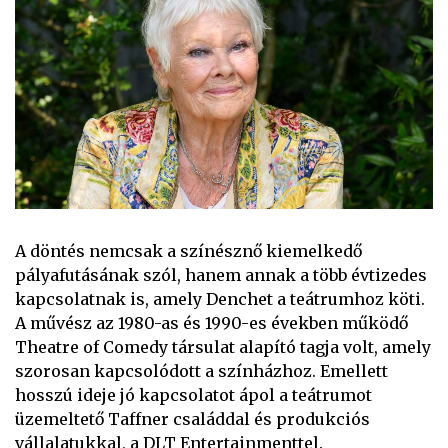
A döntés nemcsak a színésznő kiemelkedő
pályafutásának szól, hanem annak a több évtizedes
kapcsolatnak is, amely Denchet a teátrumhoz köti.
A művész az 1980-as és 1990-es években működő
Theatre of Comedy társulat alapító tagja volt, amely
szorosan kapcsolódott a színházhoz. Emellett
hosszú ideje jó kapcsolatot ápol a teátrumot
üzemeltető Taffner családdal és produkciós
vállalatukkal, a DLT Entertainmenttel.