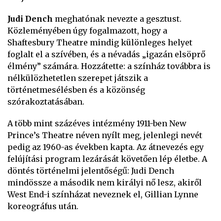
Judi Dench
meghatónak nevezte a gesztust.
Közleményében úgy fogalmazott, hogy a
Shaftesbury Theatre mindig különleges helyet
foglalt el a szívében, és a névadás „igazán elsöprő
élmény” számára. Hozzátette: a színház továbbra is
nélkülözhetetlen szerepet játszik a
történetmesélésben és a közönség
szórakoztatásában.
A több mint százéves intézmény 1911-ben New
Prince’s Theatre néven nyílt meg, jelenlegi nevét
pedig az 1960-as években kapta. Az átnevezés egy
felújítási program lezárását követően lép életbe. A
döntés történelmi jelentőségű: Judi Dench
mindössze a második nem királyi nő lesz, akiről
West End-i színházat neveznek el, Gillian Lynne
koreográfus után.