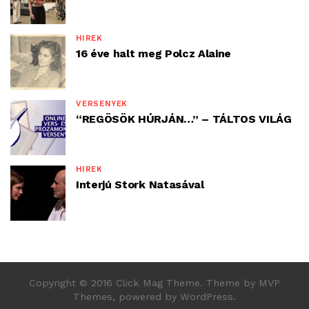
HÍREK
16 éve halt meg Polcz Alaine
VERSENYEK
“REGÖSÖK HÚRJÁN…” – TÁLTOS VILÁG
HÍREK
Interjú Stork Natasával
Copyright © 2016 Click Mag Theme. Theme by MVP
Themes, powered by WordPress.