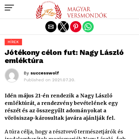
Exit mobile version
HÍREK
Jótékony célon fut: Nagy László
emléktúra
By
successwolf
Published on
2021.07.20.
Idén május 21-én rendezik a Nagy László
emléktúrát, a rendezvény bevételének egy
részét és az összegyűlt adományokat a
vörösiszap-károsultak javára ajánlják fel.
A túra célja, hogy a résztvevő természetjárók és