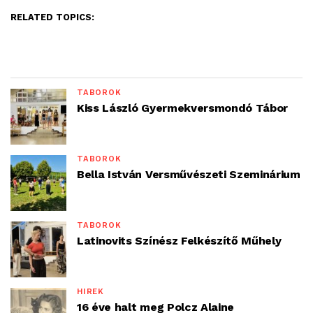
RELATED TOPICS:
TÁBOROK
Kiss László Gyermekversmondó Tábor
TÁBOROK
Bella István Versművészeti Szeminárium
TÁBOROK
Latinovits Színész Felkészítő Műhely
HÍREK
16 éve halt meg Polcz Alaine