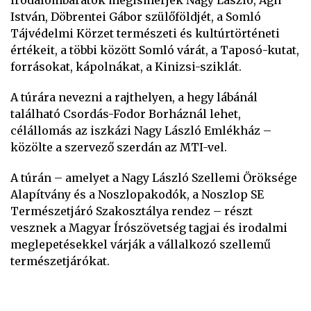
irodalombarátok megismerjék Nagy László, Ágh
István, Döbrentei Gábor szülőföldjét, a Somló
Tájvédelmi Körzet természeti és kultúrtörténeti
értékeit, a többi között Somló várát, a Taposó-kutat,
forrásokat, kápolnákat, a Kinizsi-sziklát.
A túrára nevezni a rajthelyen, a hegy lábánál
található Csordás-Fodor Borháznál lehet,
célállomás az iszkázi Nagy László Emlékház –
közölte a szervező szerdán az MTI-vel.
A túrán – amelyet a Nagy László Szellemi Öröksége
Alapítvány és a Noszlopakodók, a Noszlop SE
Természetjáró Szakosztálya rendez – részt
vesznek a Magyar Írószövetség tagjai és irodalmi
meglepetésekkel várják a vállalkozó szellemű
természetjárókat.