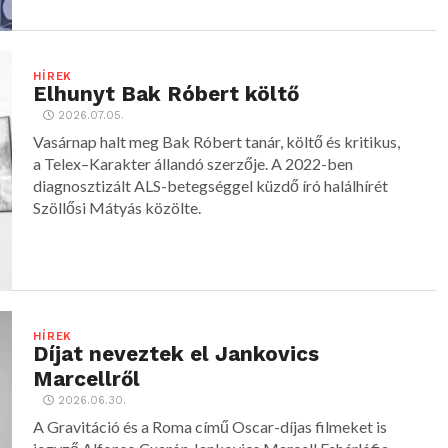
HÍREK
Elhunyt Bak Róbert költő
2026.07.05.
Vasárnap halt meg Bak Róbert tanár, költő és kritikus,
a Telex–Karakter állandó szerzője. A 2022-ben
diagnosztizált ALS-betegséggel küzdő író halálhírét
Szöllősi Mátyás közölte.
HÍREK
Díjat neveztek el Jankovics
Marcellről
2026.06.30.
A Gravitáció és a Roma című Oscar-díjas filmeket is