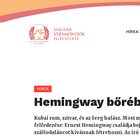
HÍREK
HÍREK
Hemingway bőréb
Kubai rum, szivar, és az öreg halász. Most 
felfedezése: Ernest Hemingway családja beje
szállodaláncot kívánnak létrehozni. Az ír