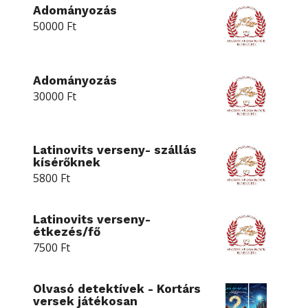
Adományozás
50000
Ft
Adományozás
30000
Ft
Latinovits verseny- szállás
kísérőknek
5800
Ft
Latinovits verseny-
étkezés/fő
7500
Ft
Olvasó detektívek - Kortárs
versek játékosan