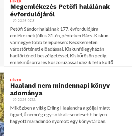
HÍREK
Megemlékezés Petőfi halálának
évfordulójáról
2026.07.31.
Petőfi Sándor halálának 177. évfordulójára
emlékeznek július 31-én, pénteken Bács-Kiskun
vármegye több településén: Kecskeméten
várostörténeti előadással, Kiskunfélegyházán
hadtörténeti beszélgetéssel, Kiskőrösön pedig
emlékműsorral és koszorúzással idézik fel a költő
alakját.
HÍREK
Haaland nem mindennapi könyv
adománya
2026.07.12.
Miközben a világ Erling Haalandra a góljai miatt
figyel, ő nemrég egy sokkal csendesebb helyen
hagyott maradandó nyomot: egy könyvtárban.