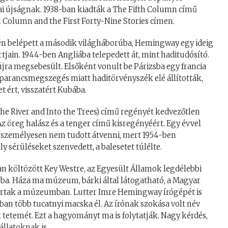
i újságnak. 1938-ban kiadták a The Fifth Column című
th Column and the First Forty-Nine Stories címen.
én belépett a második világháborúba, Hemingway egy ideig
rtjain. 1944-ben Angliába telepedett át, mint haditudósító.
újra megsebesült. Elsőként vonult be Párizsba egy francia
parancsmegszegés miatt haditörvényszék elé állították,
t ért, visszatért Kubába.
 the River and Into the Trees) című regényét kedvezőtlen
 Az öreg halász és a tenger című kisregényéért. Egy évvel
t személyesen nem tudott átvenni, mert 1954-ben
y sérüléseket szenvedett, a balesetet túlélte.
an költözött Key Westre, az Egyesült Államok legdélebbi
ba. Háza ma múzeum, bárki által látogatható, a Magyar
ártak a múzeumban. Lutter Imre Hemingway írógépét is
ban több tucatnyi macska él. Az írónak szokása volt név
 tetemét. Ezt a hagyományt ma is folytatják. Nagy kérdés,
állatoknak is.