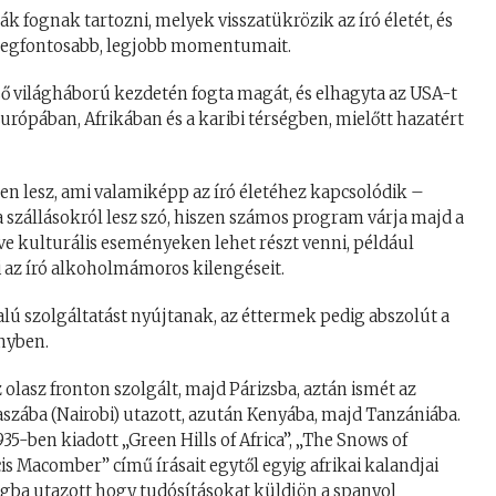
 fognak tartozni, melyek visszatükrözik az író életét, és
legfontosabb, legjobb momentumait.
lső világháború kezdetén fogta magát, és elhagyta az USA-t
urópában, Afrikában és a karibi térségben, mielőtt hazatért
n lesz, ami valamiképp az író életéhez kapcsolódik –
 szállásokról lesz szó, hiszen számos program várja majd a
e kulturális eseményeken lehet részt venni, például
i az író alkoholmámoros kilengéseit.
alú szolgáltatást nyújtanak, az éttermek pedig abszolút a
őnyben.
 olasz fronton szolgált, majd Párizsba, aztán ismét az
zába (Nairobi) utazott, azután Kenyába, majd Tanzániába.
35-ben kiadott „Green Hills of Africa”, „The Snows of
cis Macomber” című írásait egytől egyig afrikai kalandjai
gba utazott hogy tudósításokat küldjön a spanyol