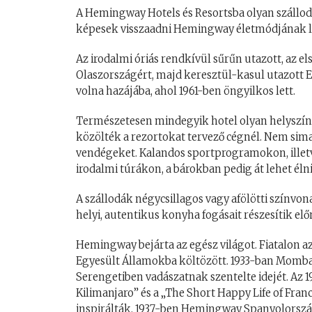
A Hemingway Hotels és Resortsba olyan szállodák
képesek visszaadni Hemingway életmódjának 
Az irodalmi óriás rendkívül sűrűn utazott, az e
Olaszországért, majd keresztül-kasul utazott E
volna hazájába, ahol 1961-ben öngyilkos lett.
Természetesen mindegyik hotel olyan helyszíne
közölték a rezortokat tervező cégnél. Nem sima
vendégeket. Kalandos sportprogramokon, illetv
irodalmi túrákon, a bárokban pedig át lehet éln
A szállodák négycsillagos vagy afölötti színvon
helyi, autentikus konyha fogásait részesítik el
Hemingway bejárta az egész világot. Fiatalon az
Egyesült Államokba költözött. 1933-ban Mombas
Serengetiben vadászatnak szentelte idejét. Az 19
Kilimanjaro” és a „The Short Happy Life of Fran
inspirálták. 1937-ben Hemingway Spanyolorszá