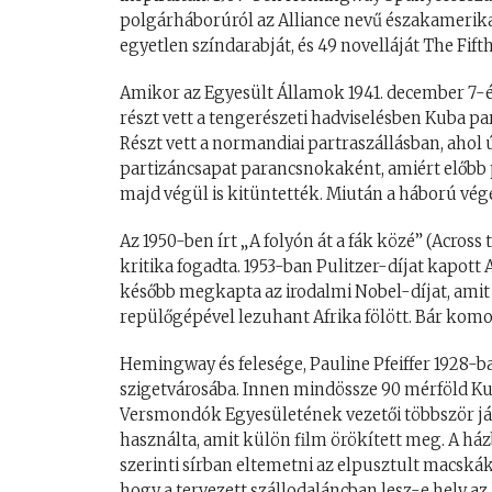
polgárháborúról az Alliance nevű északamerika
egyetlen színdarabját, és 49 novelláját The Fif
Amikor az Egyesült Államok 1941. december 7-
részt vett a tengerészeti hadviselésben Kuba pa
Részt vett a normandiai partraszállásban, ahol 
partizáncsapat parancsnokaként, amiért előbb 
majd végül is kitüntették. Miután a háború vége
Az 1950-ben írt „A folyón át a fák közé” (Across
kritika fogadta. 1953-ban Pulitzer-díjat kapott
később megkapta az irodalmi Nobel-díjat, ami
repülőgépével lezuhant Afrika fölött. Bár komol
Hemingway és felesége, Pauline Pfeiffer 1928-b
szigetvárosába. Innen mindössze 90 mérföld Ku
Versmondók Egyesületének vezetői többször j
használta, amit külön film örökített meg. A ház
szerinti sírban eltemetni az elpusztult macskák
hogy a tervezett szállodaláncban lesz-e hely az 