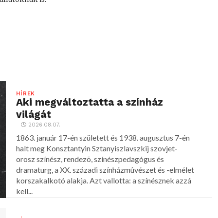
HÍREK
Aki megváltoztatta a színház
világát
2026.08.07.
1863. január 17-én született és 1938. augusztus 7-én
halt meg Konsztantyin Sztanyiszlavszkij szovjet-
orosz színész, rendezõ, színészpedagógus és
dramaturg, a XX. századi színházmûvészet és -elmélet
korszakalkotó alakja. Azt vallotta: a színésznek azzá
kell...