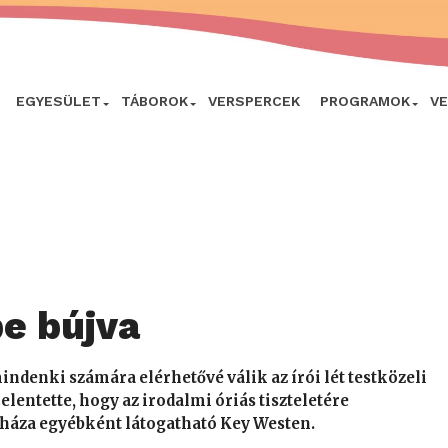
EGYESÜLET
TÁBOROK
VERSPERCEK
PROGRAMOK
V
e bújva
mindenki számára elérhetővé válik az írói lét testközeli
lentette, hogy az irodalmi óriás tiszteletére
ó háza egyébként látogatható Key Westen.