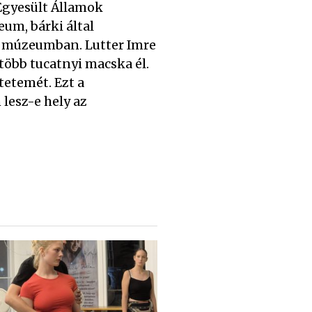
 Egyesült Államok
um, bárki által
a múzeumban. Lutter Imre
több tucatnyi macska él.
tetemét. Ezt a
lesz-e hely az