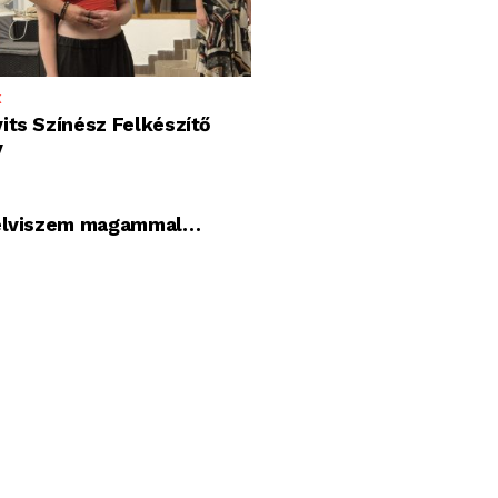
K
its Színész Felkészítő
y
 elviszem magammal…