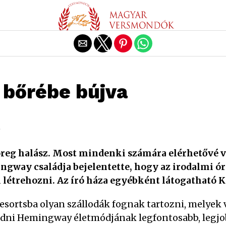
Exit mobile version
bőrébe bújva
.
 öreg halász. Most mindenki számára elérhetővé vál
ngway családja bejelentette, hogy az irodalmi óri
 létrehozni. Az író háza egyébként látogatható 
sortsba olyan szállodák fognak tartozni, melyek v
zaadni Hemingway életmódjának legfontosabb, leg