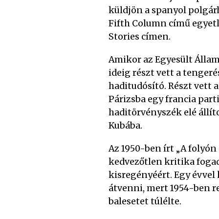
küldjön a spanyol polgár
Fifth Column című egyetle
Stories címen.
Amikor az Egyesült Álla
ideig részt vett a tenger
haditudósító. Részt vett 
Párizsba egy francia pa
haditörvényszék elé állít
Kubába.
Az 1950-ben írt „A folyón
kedvezőtlen kritika fogad
kisregényéért. Egy évvel
átvenni, mert 1954-ben re
balesetet túlélte.