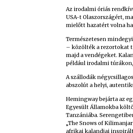
Az irodalmi óriás rendkív
USA-t Olaszországért, ma
mielőtt hazatért volna ha
Természetesen mindegyik 
– közölték a rezortokat 
majd a vendégeket. Kalan
például irodalmi túrákon,
A szállodák négycsillagos
abszolút a helyi, autenti
Hemingway bejárta az egés
Egyesült Államokba költö
Tanzániába. Serengetiben 
„The Snows of Kilimanjaro
afrikai kalandjai inspir