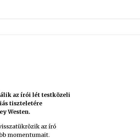
ik az írói lét testközeli
ás tiszteletére
Key Westen.
isszatükrözik az író
jobb momentumait.