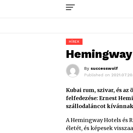
HÍREK
Hemingway 
By
successwolf
Published on
2021.07.20
Kubai rum, szivar, és az
felfedezése: Ernest Hemi
szállodaláncot kívánnak
A Hemingway Hotels és Re
életét, és képesek viss