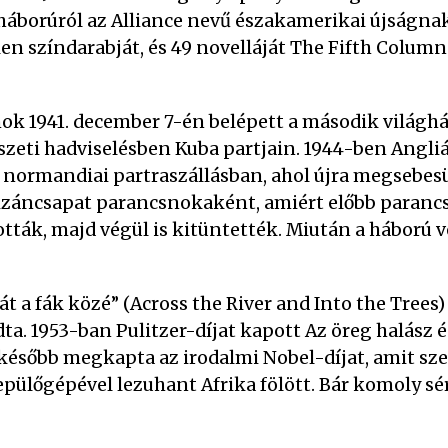
háborúról az Alliance nevű északamerikai újságnak
n színdarabját, és 49 novelláját The Fifth Column
mok 1941. december 7-én belépett a második világ
észeti hadviselésben Kuba partjain. 1944-ben Angliá
a normandiai partraszállásban, ahol újra megsebesü
rtizáncsapat parancsnokaként, amiért előbb paran
ották, majd végül is kitüntették. Miután a háború vé
 át a fák közé” (Across the River and Into the Trees
ta. 1953-ban Pulitzer-díjat kapott Az öreg halász 
 később megkapta az irodalmi Nobel-díjat, amit s
pülőgépével lezuhant Afrika fölött. Bár komoly sé