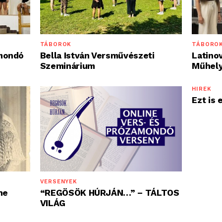
TÁBORO
TÁBOROK
Latinov
mondó
Bella István Versművészeti
Műhel
Szeminárium
HÍREK
Ezt is
VERSENYEK
ne
“REGÖSÖK HÚRJÁN…” – TÁLTOS
VILÁG