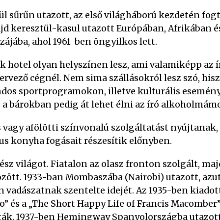
ül sűrűn utazott, az első világháború kezdetén fog
jd keresztül-kasul utazott Európában, Afrikában és
zájába, ahol 1961-ben öngyilkos lett.
hotel olyan helyszínen lesz, ami valamiképp az í
tervező cégnél. Nem sima szállásokról lesz szó, hi
dos sportprogramokon, illetve kulturális esemény
 a bárokban pedig át lehet élni az író alkoholmámo
 vagy afölötti színvonalú szolgáltatást nyújtanak
kus konyha fogásait részesítik előnyben.
z világot. Fiatalon az olasz fronton szolgált, maj
zött. 1933-ban Mombaszába (Nairobi) utazott, az
vadászatnak szentelte idejét. Az 1935-ben kiadott „
” és a „The Short Happy Life of Francis Macomber”
álták. 1937-ben Hemingway Spanyolországba utazot