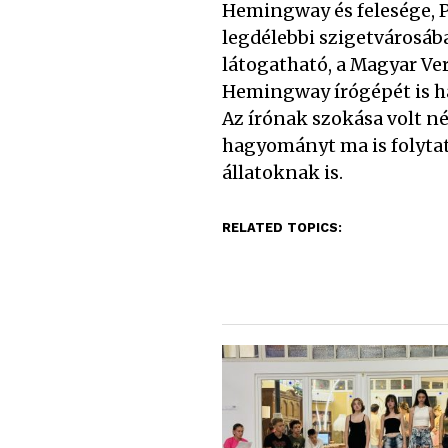
Hemingway és felesége, P
legdélebbi szigetvárosáb
látogatható, a Magyar V
Hemingway írógépét is ha
Az írónak szokása volt né
hagyományt ma is folytatj
állatoknak is.
RELATED TOPICS: