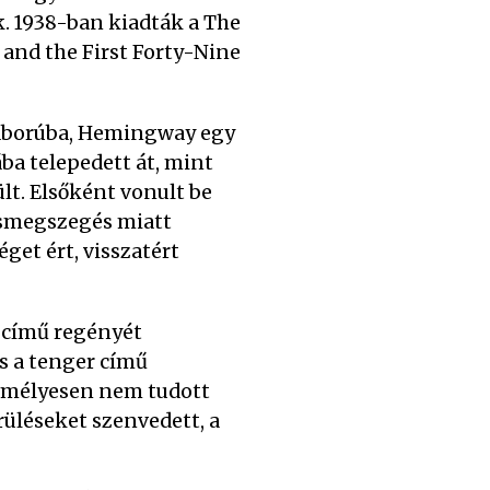
. 1938-ban kiadták a The
 and the First Forty-Nine
háborúba, Hemingway egy
ba telepedett át, mint
lt. Elsőként vonult be
csmegszegés miatt
get ért, visszatért
) című regényét
és a tenger című
zemélyesen nem tudott
rüléseket szenvedett, a