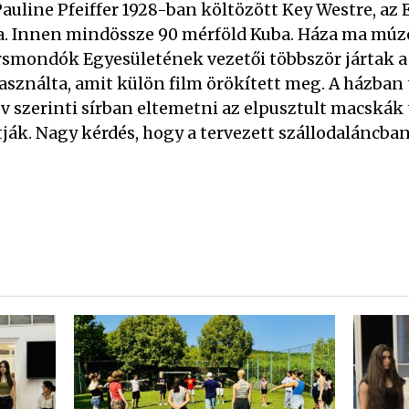
auline Pfeiffer 1928-ban költözött Key Westre, az
a. Innen mindössze 90 mérföld Kuba. Háza ma múze
ersmondók Egyesületének vezetői többször jártak 
sználta, amit külön film örökített meg. A házban 
v szerinti sírban eltemetni az elpusztult macskák 
ák. Nagy kérdés, hogy a tervezett szállodaláncban 