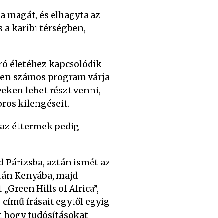
ta magát, és elhagyta az
 a karibi térségben,
ró életéhez kapcsolódik
szen számos program várja
eken lehet részt venni,
ros kilengéseit.
, az éttermek pedig
d Párizsba, aztán ismét az
után Kenyába, majd
Green Hills of Africa”,
 című írásait egytől egyig
t hogy tudósításokat