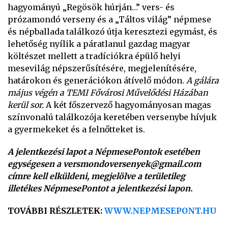
hagyományú „Regösök húrján…” vers- és
prózamondó verseny és a „Táltos világ” népmese
és népballada találkozó útja keresztezi egymást, és
lehetőség nyílik a páratlanul gazdag magyar
költészet mellett a tradíciókra épülő helyi
mesevilág népszerűsítésére, megjelenítésére,
határokon és generációkon átívelő módon.
A
gálára
május végén a TEMI Fővárosi Művelődési Házában
kerül sor.
A két főszervező hagyományosan magas
színvonalú találkozója keretében versenybe hívjuk
a gyermekeket és a felnőtteket is.
A jelentkezési lapot a NépmesePontok esetében
egységesen a versmondoversenyek@gmail.com
címre kell elküldeni, megjelölve a területileg
illetékes NépmesePontot a jelentkezési lapon.
TOVÁBBI RÉSZLETEK:
WWW.NEPMESEPONT.HU