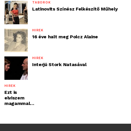
TÁBOROK
Latinovits Színész Felkészítő Műhely
HÍREK
16 éve halt meg Polcz Alaine
HÍREK
Interjú Stork Natasával
HÍREK
Ezt is
elviszem
magammal…