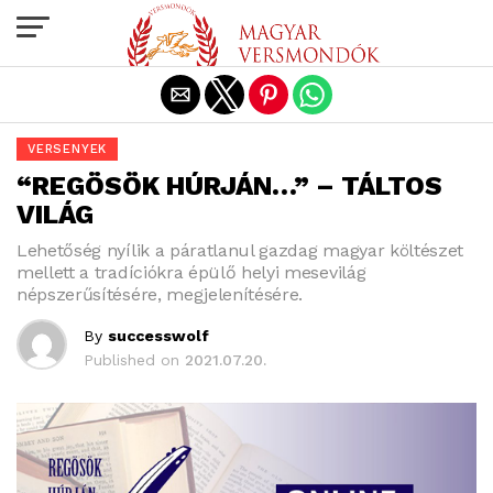
Exit mobile version
VERSENYEK
“REGÖSÖK HÚRJÁN…” – TÁLTOS
VILÁG
Lehetőség nyílik a páratlanul gazdag magyar költészet
mellett a tradíciókra épülő helyi mesevilág
népszerűsítésére, megjelenítésére.
By
successwolf
Published on
2021.07.20.