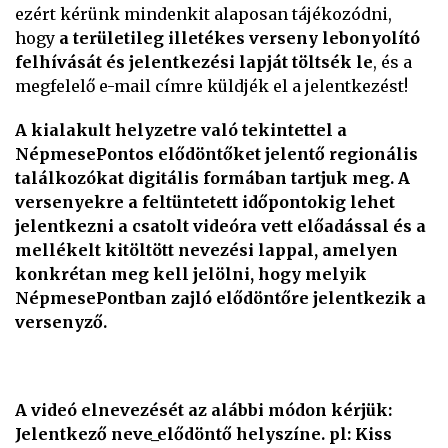
ezért kérünk mindenkit alaposan tájékozódni,
hogy
a területileg illetékes verseny lebonyolító
felhívását és jelentkezési lapját töltsék le
, és a
megfelelő e-mail címre küldjék el a jelentkezést!
A kialakult helyzetre való tekintettel a
NépmesePontos elődöntőket jelentő regionális
találkozókat digitális formában tartjuk meg. A
versenyekre a feltüntetett időpontokig lehet
jelentkezni a csatolt videóra vett előadással és a
mellékelt kitöltött nevezési lappal, amelyen
konkrétan meg kell jelölni, hogy melyik
NépmesePontban zajló elődöntőre jelentkezik a
versenyző.
A videó elnevezését az alábbi módon kérjük:
Jelentkező neve_elődöntő helyszíne. pl: Kiss