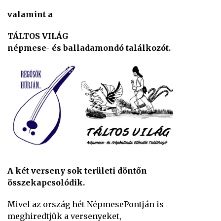
valamint a
TÁLTOS VILÁG
népmese- és balladamondó találkozót.
A két verseny sok területi döntőn
összekapcsolódik.
Mivel az ország hét NépmesePontján is
meghiredtjük a versenyeket,