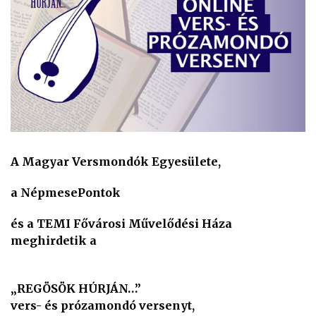
A Magyar Versmondók Egyesülete,
a NépmesePontok
és a TEMI Fővárosi Művelődési Háza
meghirdetik a
„REGÖSÖK HÚRJÁN…”
vers- és prózamondó versenyt,