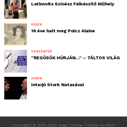
Latinovits Színész Felkészítő Műhely
HÍREK
16 éve halt meg Polcz Alaine
VERSENYEK
“REGÖSÖK HÚRJÁN…” – TÁLTOS VILÁG
HÍREK
Interjú Stork Natasával
Copyright © 2016 Click Mag Theme. Theme by MVP