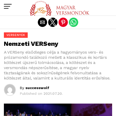
Exit mobile version
VERSENYEK
Nemzeti VERSeny
A VERSeny elsődleges célja a hagyományos vers- és
prózamondó találkozó mellett a klasszikus és kortárs
költészet újszerű tolmácsolása, a költészet és a
versmondás népszerűsítése, a magyar nyelv
tisztaságának és sokszínűségének felvonultatása a
költészet által, valamint a kulturális identitás erősítése.
By
successwolf
Published on
2021.07.20.