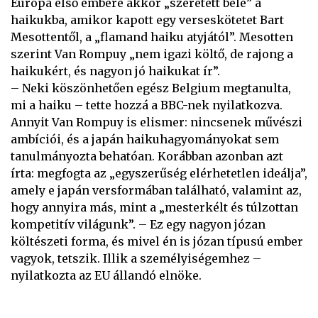
Európa első embere akkor „szeretett bele” a
haikukba, amikor kapott egy verseskötetet Bart
Mesottentől, a „flamand haiku atyjától”. Mesotten
szerint Van Rompuy „nem igazi költő, de rajong a
haikukért, és nagyon jó haikukat ír”.
– Neki köszönhetően egész Belgium megtanulta,
mi a haiku – tette hozzá a BBC-nek nyilatkozva.
Annyit Van Rompuy is elismer: nincsenek művészi
ambíciói, és a japán haikuhagyományokat sem
tanulmányozta behatóan. Korábban azonban azt
írta: megfogta az „egyszerűség elérhetetlen ideálja”,
amely e japán versformában található, valamint az,
hogy annyira más, mint a „mesterkélt és túlzottan
kompetitív világunk”. – Ez egy nagyon józan
költészeti forma, és mivel én is józan típusú ember
vagyok, tetszik. Illik a személyiségemhez –
nyilatkozta az EU állandó elnöke.