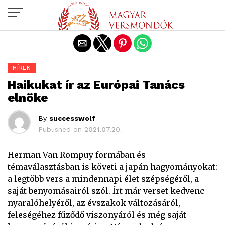
Exit mobile version
HÍREK
Haikukat ír az Európai Tanács
elnöke
By
successwolf
Published on
2021.07.20.
Herman Van Rompuy formában és
témaválasztásban is követi a japán hagyományokat:
a legtöbb vers a mindennapi élet szépségéről, a
saját benyomásairól szól. Írt már verset kedvenc
nyaralóhelyéről, az évszakok változásáról,
feleségéhez fűződő viszonyáról és még saját