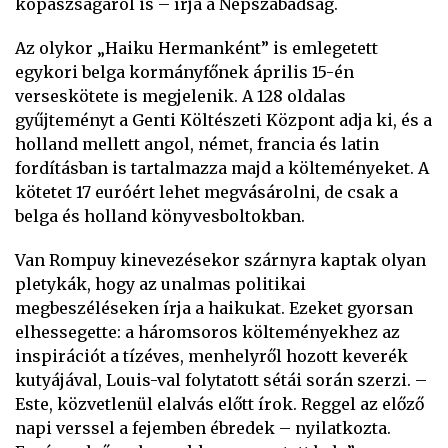
kopaszságáról is – írja a Népszabadság.
Az olykor „Haiku Hermanként” is emlegetett
egykori belga kormányfőnek április 15-én
verseskötete is megjelenik. A 128 oldalas
gyűjteményt a Genti Költészeti Központ adja ki, és a
holland mellett angol, német, francia és latin
fordításban is tartalmazza majd a költeményeket. A
kötetet 17 euróért lehet megvásárolni, de csak a
belga és holland könyvesboltokban.
Van Rompuy kinevezésekor szárnyra kaptak olyan
pletykák, hogy az unalmas politikai
megbeszéléseken írja a haikukat. Ezeket gyorsan
elhessegette: a háromsoros költeményekhez az
inspirációt a tízéves, menhelyről hozott keverék
kutyájával, Louis-val folytatott sétái során szerzi. –
Este, közvetlenül elalvás előtt írok. Reggel az előző
napi verssel a fejemben ébredek – nyilatkozta.