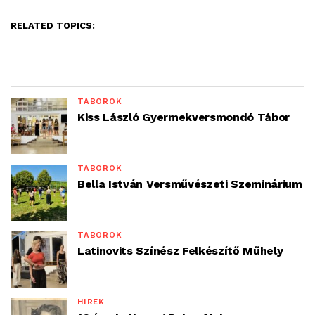
RELATED TOPICS:
TÁBOROK
Kiss László Gyermekversmondó Tábor
TÁBOROK
Bella István Versművészeti Szeminárium
TÁBOROK
Latinovits Színész Felkészítő Műhely
HÍREK